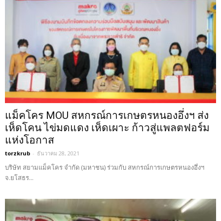
แม็คโคร MOU สหกรณ์การเกษตรหนองอึ่งฯ ส่ง
เห็ดโคน ไข่มดแดง เห็ดเผาะ ก้าวสู่แพลตฟอร์ม
แห่งโอกาส
torzkrub
-
ธันวาคม 28, 2021
บริษัท สยามแม็คโคร จำกัด (มหาชน) ร่วมกับ สหกรณ์การเกษตรหนองอึ่งฯ
จ.ยโสธร...