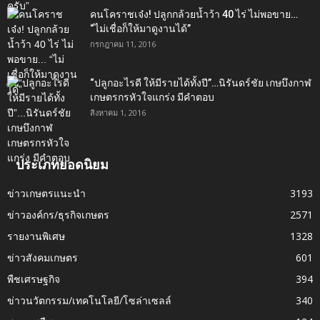
คนโคราชเจ๋ง! ปลูกกล้วยน้ำว้า 40 ไร่ ไม่พอขาย…
“ไม่เชื่อก็ให้มาดูงานได้”‬
กรกฎาคม 11, 2016
“ปลูกอะไรดี ให้มีรายได้ทั้งปี”…นิรันดร์ชัย เกษบึงกาฬ
เกษตรกรหัวใจแกร่ง มีคำตอบ
สิงหาคม 1, 2016
ประเภทยอดนิยม
ข่าวเกษตรแนะนำ
3193
ข่าวองค์กร/ธุรกิจเกษตร
2571
รายงานพิเศษ
1328
ข่าวสังคมเกษตร
601
พืชเศรษฐกิจ
394
ข่าวนวัตกรรม/เทคโนโลยี/โซล่าเซลล์
340