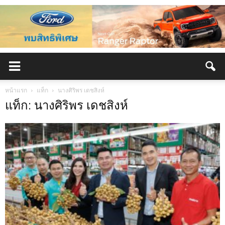
หน้าแรก
แท็ก
นางศิริพร เดชสิงห์
แท็ก: นางศิริพร เดชสิงห์