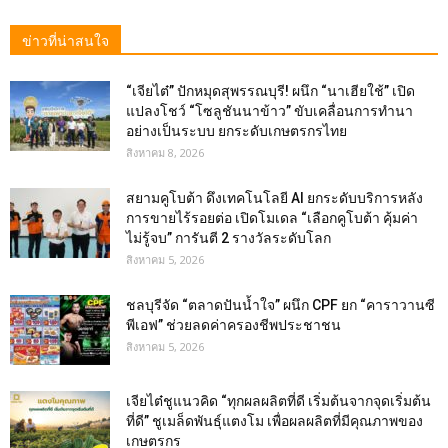
ข่าวที่น่าสนใจ
“เจียไต๋” ปักหมุดสุพรรณบุรี! ผนึก “นาเฮียใช้” เปิด
แปลงโชว์ “โซลูชันนาข้าว” ขับเคลื่อนการทำนา
อย่างเป็นระบบ ยกระดับเกษตรกรไทย
สิงหาคม 8, 2026
สยามคูโบต้า ดึงเทคโนโลยี AI ยกระดับบริการหลัง
การขายไร้รอยต่อ เปิดโมเดล “เลือกคูโบต้า คุ้มค่า
ไม่รู้จบ” การันตี 2 รางวัลระดับโลก
สิงหาคม 5, 2026
ชลบุรีจัด “ตลาดปันน้ำใจ” ผนึก CPF ยก “คาราวานซี
พีเอฟ” ช่วยลดค่าครองชีพประชาชน
สิงหาคม 5, 2026
เจียไต๋ชูแนวคิด “ทุกผลผลิตที่ดี เริ่มต้นจากจุดเริ่มต้น
ที่ดี” ชูเมล็ดพันธุ์แตงโม เพื่อผลผลิตที่มีคุณภาพของ
เกษตรกร