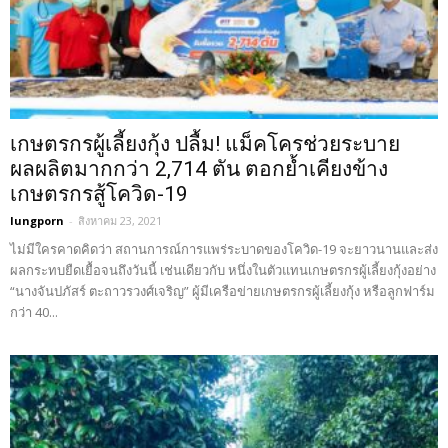
เกษตรกรผู้เลี้ยงกุ้ง ปลื้ม! แม็คโครช่วยระบาย
ผลผลิตมากกว่า 2,714 ตัน ตอกย้ำเคียงข้าง
เกษตรกรสู้โควิด-19
lungporn
-
สิงหาคม 23, 2021
ไม่มีใครคาดคิดว่า สถานการณ์การแพร่ระบาดของโควิด-19 จะยาวนานและส่ง
ผลกระทบยืดเยื้อจนถึงวันนี้ เช่นเดียวกับ หนึ่งในตัวแทนเกษตรกรผู้เลี้ยงกุ้งอย่าง
“นางจันปภัสร์ ตะถาวรวงศ์เจริญ” ผู้มีเครือข่ายเกษตรกรผู้เลี้ยงกุ้ง หรือลูกฟาร์ม
กว่า 40...