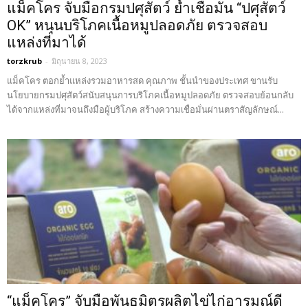
แม็คโคร จับมือกรมปศุสัตว์ ย้ำเชื่อมั่น “ปศุสัตว์
OK” หนุนบริโภคเนื้อหมูปลอดภัย ตรวจสอบ
แหล่งที่มาได้
torzkrub
-
มิถุนายน 8, 2023
แม็คโคร ตอกย้ำแหล่งรวมอาหารสด คุณภาพ ชั้นนำของประเทศ ขานรับ
นโยบายกรมปศุสัตว์สนับสนุนการบริโภคเนื้อหมูปลอดภัย ตรวจสอบย้อนกลับ
ได้จากแหล่งที่มาจนถึงมือผู้บริโภค สร้างความเชื่อมั่นผ่านตราสัญลักษณ์...
“แม็คโคร” จับมือพันธมิตรผลิตไข่ไก่อารมณ์ดี