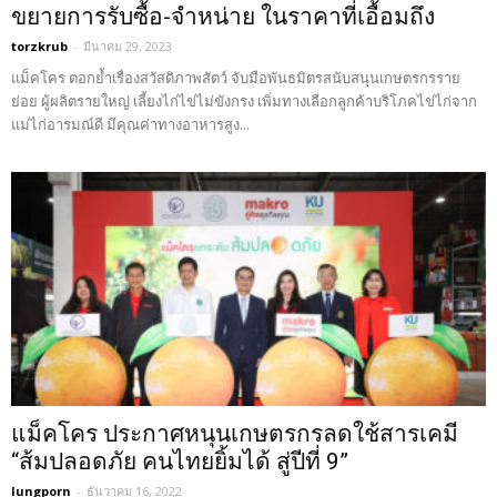
ขยายการรับซื้อ-จำหน่าย ในราคาที่เอื้อมถึง
torzkrub
-
มีนาคม 29, 2023
แม็คโคร ตอกย้ำเรื่องสวัสดิภาพสัตว์ จับมือพันธมิตรสนับสนุนเกษตรกรราย
ย่อย ผู้ผลิตรายใหญ่ เลี้ยงไก่ไข่ไม่ขังกรง เพิ่มทางเลือกลูกค้าบริโภคไข่ไก่จาก
แม่ไก่อารมณ์ดี มีคุณค่าทางอาหารสูง...
แม็คโคร ประกาศหนุนเกษตรกรลดใช้สารเคมี
“ส้มปลอดภัย คนไทยยิ้มได้ สู่ปีที่ 9”
lungporn
-
ธันวาคม 16, 2022