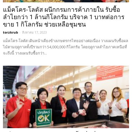
แม็คโคร-โลตัส ผนึกกรมการค้าภายใน รับซื้อ
ลำไยกว่า 1 ล้านกิโลกรัม บริจาค 1 บาทต่อการ
ขาย 1 กิโลกรัม ช่วยเหลือชุมชน
torzkrub
-
สิงหาคม 17, 2023
แม็คโคร-โลตัส เดินหน้าเคียงข้างเกษตรกรไทยอย่างต่อเนื่อง วางแผนรับซื้อผล
ไม้ตามฤดูกาลทั้งปีรวมกว่า 54,000,000 กิโลกรัม โดยฤดูกาลลำไยภาคเหนือที่
จะถึงนี้ วางแผนรับซื้อกว่า...