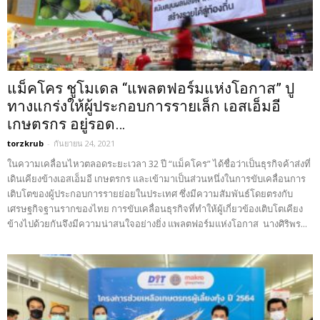
แม็คโคร ชูโมเดล “แพลตฟอร์มแห่งโอกาส” ปู
ทางแกร่งให้ผู้ประกอบการรายเล็ก เอสเอ็มอี
เกษตรกร อยู่รอด…
torzkrub
-
กันยายน 24, 2021
ในความเคลื่อนไหวตลอดระยะเวลา 32 ปี “แม็คโคร” ได้ชื่อว่าเป็นธุรกิจค้าส่งที่
เดินเคียงข้างเอสเอ็มอี เกษตรกร และเข้ามาเป็นส่วนหนึ่งในการขับเคลื่อนการ
เติบโตของผู้ประกอบการรายย่อยในประเทศ ซึ่งมีความสัมพันธ์โดยตรงกับ
เศรษฐกิจฐานรากของไทย การขับเคลื่อนธุรกิจที่ทำให้ผู้เกี่ยวข้องเติบโตเคียง
ข้างไปด้วยกันจึงมีความน่าสนใจอย่างยิ่ง แพลตฟอร์มแห่งโอกาส นางศิริพร...