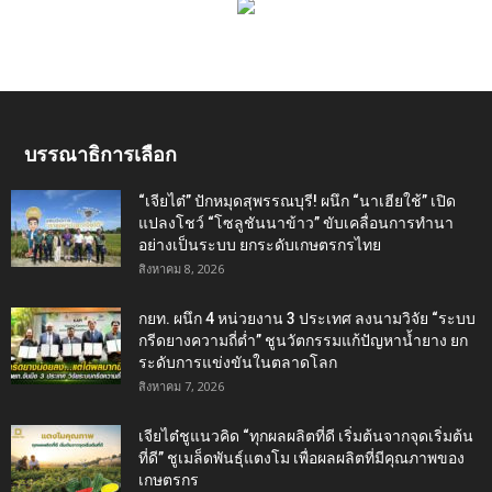
บรรณาธิการเลือก
“เจียไต๋” ปักหมุดสุพรรณบุรี! ผนึก “นาเฮียใช้” เปิด
แปลงโชว์ “โซลูชันนาข้าว” ขับเคลื่อนการทำนา
อย่างเป็นระบบ ยกระดับเกษตรกรไทย
สิงหาคม 8, 2026
กยท. ผนึก 4 หน่วยงาน 3 ประเทศ ลงนามวิจัย “ระบบ
กรีดยางความถี่ต่ำ” ชูนวัตกรรมแก้ปัญหาน้ำยาง ยก
ระดับการแข่งขันในตลาดโลก
สิงหาคม 7, 2026
เจียไต๋ชูแนวคิด “ทุกผลผลิตที่ดี เริ่มต้นจากจุดเริ่มต้น
ที่ดี” ชูเมล็ดพันธุ์แตงโม เพื่อผลผลิตที่มีคุณภาพของ
เกษตรกร