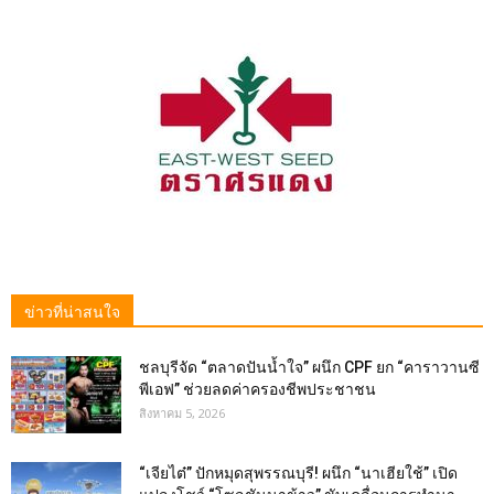
ข่าวที่น่าสนใจ
ชลบุรีจัด “ตลาดปันน้ำใจ” ผนึก CPF ยก “คาราวานซี
พีเอฟ” ช่วยลดค่าครองชีพประชาชน
สิงหาคม 5, 2026
“เจียไต๋” ปักหมุดสุพรรณบุรี! ผนึก “นาเฮียใช้” เปิด