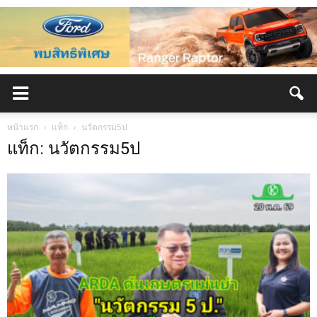
หน้าแรก
แท็ก
นวัตกรรม5ป
แท็ก: นวัตกรรม5ป