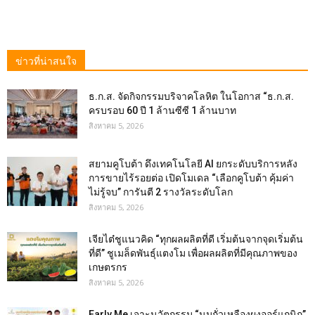
ข่าวที่น่าสนใจ
ธ.ก.ส. จัดกิจกรรมบริจาคโลหิต ในโอกาส “ธ.ก.ส.
ครบรอบ 60 ปี 1 ล้านซีซี 1 ล้านบาท
สิงหาคม 5, 2026
สยามคูโบต้า ดึงเทคโนโลยี AI ยกระดับบริการหลัง
การขายไร้รอยต่อ เปิดโมเดล “เลือกคูโบต้า คุ้มค่า
ไม่รู้จบ” การันตี 2 รางวัลระดับโลก
สิงหาคม 5, 2026
เจียไต๋ชูแนวคิด “ทุกผลผลิตที่ดี เริ่มต้นจากจุดเริ่มต้น
ที่ดี” ชูเมล็ดพันธุ์แตงโม เพื่อผลผลิตที่มีคุณภาพของ
เกษตรกร
สิงหาคม 5, 2026
Early Me เจาะนวัตกรรม “นมถั่วเหลืองผงออร์แกนิก”