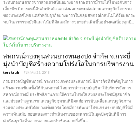
ระทบต่อเกษตรกรชาวสวนยางเป็นอย่างมาก เกษตรกรมีรายได้ไม่พอกับการ
เลี้ยงชีพ มีภาระหนี้สินล้นพ้นตัว และส่งผลกระทบต่อสภาพเศรษฐกิจโดยรวม
ของประเทศไทย แต่สำหรับธุรกิจยางพาราในกลุ่มสหกรณ์กลับไม่ได้รับผลกระ
ทบ ในภาพรวมยังมีแนวโน้มที่ดีและมีการขยายตัวเพิ่มขึ้นอย่างต่อเนื่องทุกปี...
สหกรณ์กองทุนสวนยางหนองปง จำกัด จ.กระบี่
มุ่งนำบัญชีสร้างความโปร่งใสในการบริหารงาน
torzkrub
-
สิงหาคม 25, 2018
กรมตรวจบัญชีสหกรณ์ กระทรวงเกษตรและสหกรณ์ มีภารกิจที่สำคัญในการ
สร้างความเข้มแข็งให้กับสหกรณ์ โดยการนำระบบบัญชีมาใช้บริหารจัดการ
สหกรณ์อย่างมี ประสิทธิภาพภายใต้ความโปร่งใส ส่งผลประโยชน์สู่สมาชิก
และช่วยสร้างฐานรากเศรษฐกิจชุมชนที่มีผลต่อการขับเคลื่อนเศรษฐกิจภาพ
รวมของประเทศได้อย่างแข็งแกร่ง โดยมีการพัฒนาโปรแกรมระบบบัญชีให้มี
ความทันสมัย ตอบสนองการดำเนินงานของสหกรณ์ในยุคปัจจุบันที่มีการ
ดำเนินธุรกิจที่หลากหลายและซับซ้อนมากยิ่งขึ้น...