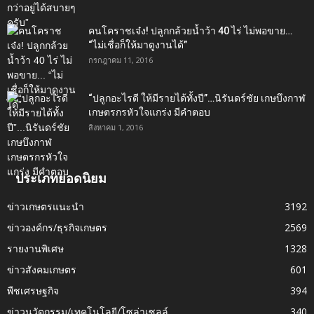
คนโคราชเจ๋ง! ปลูกกล้วยน้ำว้า 40 ไร่ ไม่พอขาย…
“ไม่เชื่อก็ให้มาดูงานได้”‬
กรกฎาคม 11, 2016
“ปลูกอะไรดี ให้มีรายได้ทั้งปี”…นิรันดร์ชัย เกษบึงกาฬ
เกษตรกรหัวใจแกร่ง มีคำตอบ
สิงหาคม 1, 2016
ประเภทยอดนิยม
ข่าวเกษตรแนะนำ
3192
ข่าวองค์กร/ธุรกิจเกษตร
2569
รายงานพิเศษ
1328
ข่าวสังคมเกษตร
601
พืชเศรษฐกิจ
394
ข่าวนวัตกรรม/เทคโนโลยี/โซล่าเซลล์
340