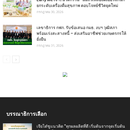
ยกระดับเครื่องดื่มสุขภาพ ตอบโจทย์ชีวิตยุคใหม่
กรกฎาคม 30, 2026
เลขาธิการ กฟก. รับข้อเสนอ กมธ. งบฯ วุฒิสภา
พร้อมเร่งสะสางหนี้ – ส่งเสริมอาชีฟช่วยเกษตรกรให้
ยั่งยืน
กรกฎาคม 31, 2026
บรรณาธิการเลือก
เจียไต๋ชูแนวคิด “ทุกผลผลิตที่ดี เริ่มต้นจากจุดเริ่มต้น