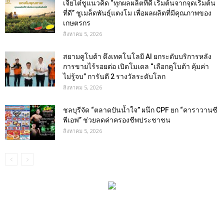
เจียไต๋ชูแนวคิด “ทุกผลผลิตที่ดี เริ่มต้นจากจุดเริ่มต้น
ที่ดี” ชูเมล็ดพันธุ์แตงโม เพื่อผลผลิตที่มีคุณภาพของ
เกษตรกร
สิงหาคม 5, 2026
สยามคูโบต้า ดึงเทคโนโลยี AI ยกระดับบริการหลัง
การขายไร้รอยต่อ เปิดโมเดล “เลือกคูโบต้า คุ้มค่า
ไม่รู้จบ” การันตี 2 รางวัลระดับโลก
สิงหาคม 5, 2026
ชลบุรีจัด “ตลาดปันน้ำใจ” ผนึก CPF ยก “คาราวานซี
พีเอฟ” ช่วยลดค่าครองชีพประชาชน
สิงหาคม 5, 2026