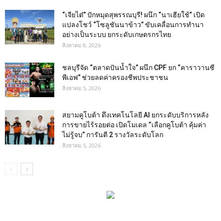
“เจียไต๋” ปักหมุดสุพรรณบุรี! ผนึก “นาเฮียใช้” เปิด
แปลงโชว์ “โซลูชันนาข้าว” ขับเคลื่อนการทำนา
อย่างเป็นระบบ ยกระดับเกษตรกรไทย
สิงหาคม 8, 2026
ชลบุรีจัด “ตลาดปันน้ำใจ” ผนึก CPF ยก “คาราวานซี
พีเอฟ” ช่วยลดค่าครองชีพประชาชน
สิงหาคม 5, 2026
สยามคูโบต้า ดึงเทคโนโลยี AI ยกระดับบริการหลัง
การขายไร้รอยต่อ เปิดโมเดล “เลือกคูโบต้า คุ้มค่า
ไม่รู้จบ” การันตี 2 รางวัลระดับโลก
สิงหาคม 5, 2026