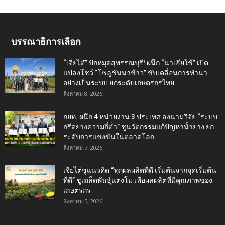
บรรณาธิการเลือก
“เจียไต๋” ปักหมุดสุพรรณบุรี! ผนึก “นาเฮียใช้” เปิด
แปลงโชว์ “โซลูชันนาข้าว” ขับเคลื่อนการทำนา
อย่างเป็นระบบ ยกระดับเกษตรกรไทย
สิงหาคม 8, 2026
กยท. ผนึก 4 หน่วยงาน 3 ประเทศ ลงนามวิจัย “ระบบ
กรีดยางความถี่ต่ำ” ชูนวัตกรรมแก้ปัญหาน้ำยาง ยก
ระดับการแข่งขันในตลาดโลก
สิงหาคม 7, 2026
เจียไต๋ชูแนวคิด “ทุกผลผลิตที่ดี เริ่มต้นจากจุดเริ่มต้น
ที่ดี” ชูเมล็ดพันธุ์แตงโม เพื่อผลผลิตที่มีคุณภาพของ
เกษตรกร
สิงหาคม 5, 2026