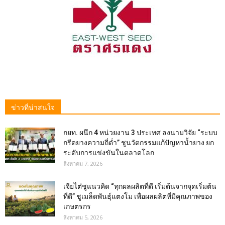
ข่าวที่น่าสนใจ
กยท. ผนึก 4 หน่วยงาน 3 ประเทศ ลงนามวิจัย “ระบบ
กรีดยางความถี่ต่ำ” ชูนวัตกรรมแก้ปัญหาน้ำยาง ยก
ระดับการแข่งขันในตลาดโลก
สิงหาคม 7, 2026
เจียไต๋ชูแนวคิด “ทุกผลผลิตที่ดี เริ่มต้นจากจุดเริ่มต้น
ที่ดี” ชูเมล็ดพันธุ์แตงโม เพื่อผลผลิตที่มีคุณภาพของ
เกษตรกร
สิงหาคม 5, 2026