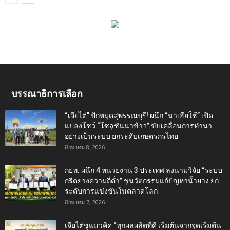
บรรณาธิการเลือก
“เจียไต๋” ปักหมุดสุพรรณบุรี! ผนึก “นาเฮียใช้” เปิด
แปลงโชว์ “โซลูชันนาข้าว” ขับเคลื่อนการทำนา
อย่างเป็นระบบ ยกระดับเกษตรกรไทย
สิงหาคม 8, 2026
กยท. ผนึก 4 หน่วยงาน 3 ประเทศ ลงนามวิจัย “ระบบ
กรีดยางความถี่ต่ำ” ชูนวัตกรรมแก้ปัญหาน้ำยาง ยก
ระดับการแข่งขันในตลาดโลก
สิงหาคม 7, 2026
เจียไต๋ชูแนวคิด “ทุกผลผลิตที่ดี เริ่มต้นจากจุดเริ่มต้น