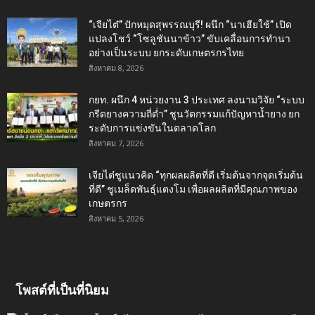
“เจียไต๋” ปักหมุดสุพรรณบุรี! ผนึก “นาเฮียใช้” เปิด
แปลงโชว์ “โซลูชันนาข้าว” ขับเคลื่อนการทำนา
อย่างเป็นระบบ ยกระดับเกษตรกรไทย
สิงหาคม 8, 2026
กยท. ผนึก 4 หน่วยงาน 3 ประเทศ ลงนามวิจัย “ระบบ
กรีดยางความถี่ต่ำ” ชูนวัตกรรมแก้ปัญหาน้ำยาง ยก
ระดับการแข่งขันในตลาดโลก
สิงหาคม 7, 2026
เจียไต๋ชูแนวคิด “ทุกผลผลิตที่ดี เริ่มต้นจากจุดเริ่มต้น
ที่ดี” ชูเมล็ดพันธุ์แตงโม เพื่อผลผลิตที่มีคุณภาพของ
เกษตรกร
สิงหาคม 5, 2026
โพสต์ที่เป็นที่นิยม