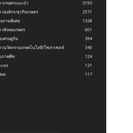
่าวเกษตรแนะนำ
3193
าวองค์กร/ธุรกิจเกษตร
2571
ายงานพิเศษ
1328
่าวสังคมเกษตร
601
ชเศรษฐกิจ
394
าวนวัตกรรม/เทคโนโลยี/โซล่าเซลล์
340
ุขภาพพืช
124
ระมง
121
้ผล
117