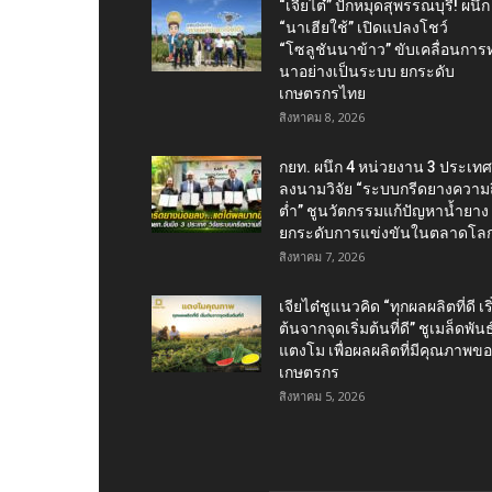
“เจียไต๋” ปักหมุดสุพรรณบุรี! ผนึก
“นาเฮียใช้” เปิดแปลงโชว์
“โซลูชันนาข้าว” ขับเคลื่อนการ
นาอย่างเป็นระบบ ยกระดับ
เกษตรกรไทย
สิงหาคม 8, 2026
กยท. ผนึก 4 หน่วยงาน 3 ประเทศ
ลงนามวิจัย “ระบบกรีดยางความถี
ต่ำ” ชูนวัตกรรมแก้ปัญหาน้ำยาง
ยกระดับการแข่งขันในตลาดโล
สิงหาคม 7, 2026
เจียไต๋ชูแนวคิด “ทุกผลผลิตที่ดี เริ
ต้นจากจุดเริ่มต้นที่ดี” ชูเมล็ดพันธุ
แตงโม เพื่อผลผลิตที่มีคุณภาพข
เกษตรกร
สิงหาคม 5, 2026