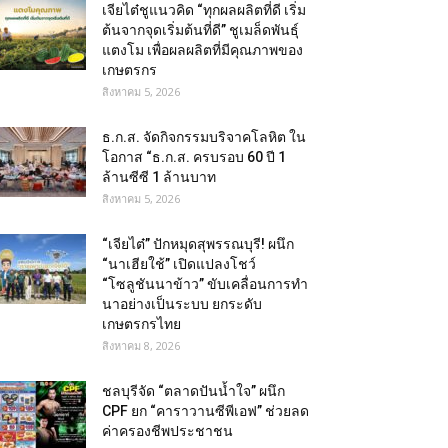
เจียไต๋ชูแนวคิด “ทุกผลผลิตที่ดี เริ่ม
ต้นจากจุดเริ่มต้นที่ดี” ชูเมล็ดพันธุ์
แตงโม เพื่อผลผลิตที่มีคุณภาพของ
เกษตรกร
สิงหาคม 5, 2026
ธ.ก.ส. จัดกิจกรรมบริจาคโลหิต ใน
โอกาส “ธ.ก.ส. ครบรอบ 60 ปี 1
ล้านซีซี 1 ล้านบาท
สิงหาคม 5, 2026
“เจียไต๋” ปักหมุดสุพรรณบุรี! ผนึก
“นาเฮียใช้” เปิดแปลงโชว์
“โซลูชันนาข้าว” ขับเคลื่อนการทำ
นาอย่างเป็นระบบ ยกระดับ
เกษตรกรไทย
สิงหาคม 8, 2026
ชลบุรีจัด “ตลาดปันน้ำใจ” ผนึก
CPF ยก “คาราวานซีพีเอฟ” ช่วยลด
ค่าครองชีพประชาชน