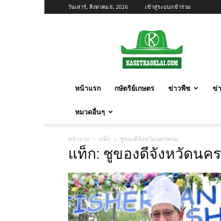
วันเสาร์, สิงหาคม 8, 2026
เข้าสู่ระบบ/เข้าร่วม
เกษตร
ก้าว
ไกล
หน้าแรก
กษัตริย์เกษตร
ข่าวพืช
ข่
หมวดอื่นๆ
หน้าแรก
แท็ก
ชูของดีจังหวัดนครพนม
แท็ก: ชูของดีจังหวัดน