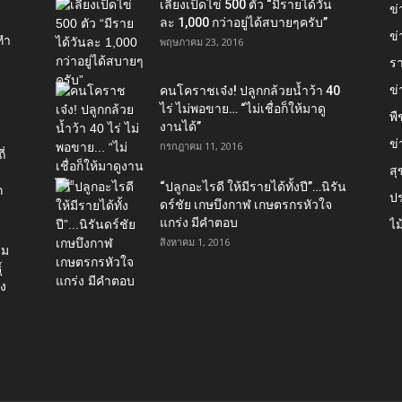
เลี้ยงเป็ดไข่ 500 ตัว “มีรายได้วัน
ข
ละ 1,000 กว่าอยู่ได้สบายๆครับ”
ข่
ทำ
พฤษภาคม 23, 2016
ร
ข
คนโคราชเจ๋ง! ปลูกกล้วยน้ำว้า 40
ไร่ ไม่พอขาย… “ไม่เชื่อก็ให้มาดู
พื
งานได้”‬
ข่
กรกฎาคม 11, 2016
่
ส
“ปลูกอะไรดี ให้มีรายได้ทั้งปี”…นิรัน
ก
ป
ดร์ชัย เกษบึงกาฬ เกษตรกรหัวใจ
แกร่ง มีคำตอบ
ไม
สิงหาคม 1, 2016
่ม
์
อง