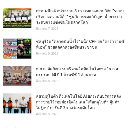
กยท. ผนึก 4 หน่วยงาน 3 ประเทศ ลงนามวิจัย “ระบบ
กรีดยางความถี่ต่ำ” ชูนวัตกรรมแก้ปัญหาน้ำยาง ยก
ระดับการแข่งขันในตลาดโลก
สิงหาคม 7, 2026
ชลบุรีจัด “ตลาดปันน้ำใจ” ผนึก CPF ยก “คาราวานซี
พีเอฟ” ช่วยลดค่าครองชีพประชาชน
สิงหาคม 5, 2026
ธ.ก.ส. จัดกิจกรรมบริจาคโลหิต ในโอกาส “ธ.ก.ส.
ครบรอบ 60 ปี 1 ล้านซีซี 1 ล้านบาท
สิงหาคม 5, 2026
สยามคูโบต้า ดึงเทคโนโลยี AI ยกระดับบริการหลัง
การขายไร้รอยต่อ เปิดโมเดล “เลือกคูโบต้า คุ้มค่า
ไม่รู้จบ” การันตี 2 รางวัลระดับโลก
สิงหาคม 5, 2026