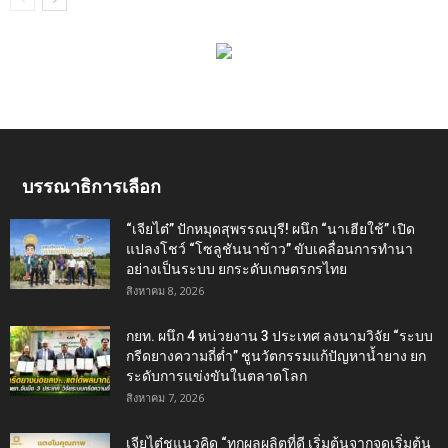
บรรณาธิการเลือก
“เจียไต๋” ปักหมุดสุพรรณบุรี! ผนึก “นาเฮียใช้” เปิด
แปลงโชว์ “โซลูชันนาข้าว” ขับเคลื่อนการทำนา
อย่างเป็นระบบ ยกระดับเกษตรกรไทย
สิงหาคม 8, 2026
กยท. ผนึก 4 หน่วยงาน 3 ประเทศ ลงนามวิจัย “ระบบ
กรีดยางความถี่ต่ำ” ชูนวัตกรรมแก้ปัญหาน้ำยาง ยก
ระดับการแข่งขันในตลาดโลก
สิงหาคม 7, 2026
เจียไต๋ชูแนวคิด “ทุกผลผลิตที่ดี เริ่มต้นจากจุดเริ่มต้น