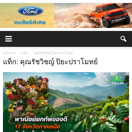
หน้าแรก
แท็ก
คุณรัชวิชญ์ ปิยะปราโมทย์
แท็ก: คุณรัชวิชญ์ ปิยะปราโมทย์