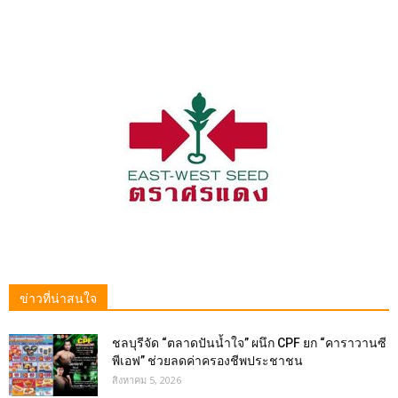
ข่าวที่น่าสนใจ
ชลบุรีจัด “ตลาดปันน้ำใจ” ผนึก CPF ยก “คาราวานซี
พีเอฟ” ช่วยลดค่าครองชีพประชาชน
สิงหาคม 5, 2026