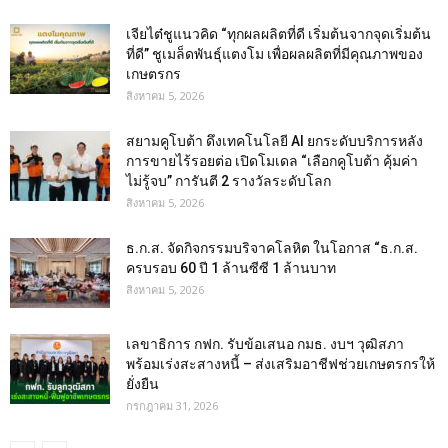
เจียไต๋ชูแนวคิด “ทุกผลผลิตที่ดี เริ่มต้นจากจุดเริ่มต้น
ที่ดี” ชูเมล็ดพันธุ์แตงโม เพื่อผลผลิตที่มีคุณภาพของ
เกษตรกร
สิงหาคม 5, 2026
สยามคูโบต้า ดึงเทคโนโลยี AI ยกระดับบริการหลัง
การขายไร้รอยต่อ เปิดโมเดล “เลือกคูโบต้า คุ้มค่า
ไม่รู้จบ” การันตี 2 รางวัลระดับโลก
สิงหาคม 5, 2026
ธ.ก.ส. จัดกิจกรรมบริจาคโลหิต ในโอกาส “ธ.ก.ส.
ครบรอบ 60 ปี 1 ล้านซีซี 1 ล้านบาท
สิงหาคม 5, 2026
เลขาธิการ กฟก. รับข้อเสนอ กมธ. งบฯ วุฒิสภา
พร้อมเร่งสะสางหนี้ – ส่งเสริมอาชีฟช่วยเกษตรกรให้
ยั่งยืน
กรกฎาคม 31, 2026