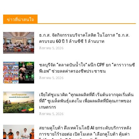
ข่าวที่น่าสนใจ
ธ.ก.ส. จัดกิจกรรมบริจาคโลหิต ในโอกาส “ธ.ก.ส.
ครบรอบ 60 ปี 1 ล้านซีซี 1 ล้านบาท
สิงหาคม 5, 2026
ชลบุรีจัด “ตลาดปันน้ำใจ” ผนึก CPF ยก “คาราวานซี
พีเอฟ” ช่วยลดค่าครองชีพประชาชน
สิงหาคม 5, 2026
เจียไต๋ชูแนวคิด “ทุกผลผลิตที่ดี เริ่มต้นจากจุดเริ่มต้น
ที่ดี” ชูเมล็ดพันธุ์แตงโม เพื่อผลผลิตที่มีคุณภาพของ
เกษตรกร
สิงหาคม 5, 2026
สยามคูโบต้า ดึงเทคโนโลยี AI ยกระดับบริการหลัง
การขายไร้รอยต่อ เปิดโมเดล “เลือกคูโบต้า คุ้มค่า