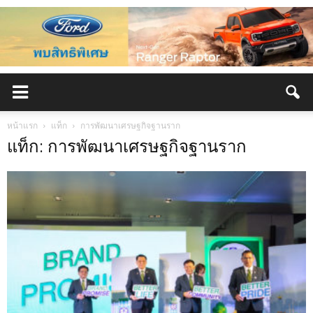
หน้าแรก
แท็ก
การพัฒนาเศรษฐกิจฐานราก
แท็ก: การพัฒนาเศรษฐกิจฐานราก