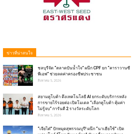
ข่าวที่น่าสนใจ
ชลบุรีจัด “ตลาดปันน้ำใจ” ผนึก CPF ยก “คาราวานซี
พีเอฟ” ช่วยลดค่าครองชีพประชาชน
สิงหาคม 5, 2026
สยามคูโบต้า ดึงเทคโนโลยี AI ยกระดับบริการหลัง
การขายไร้รอยต่อ เปิดโมเดล “เลือกคูโบต้า คุ้มค่า
ไม่รู้จบ” การันตี 2 รางวัลระดับโลก
สิงหาคม 5, 2026
“เจียไต๋” ปักหมุดสุพรรณบุรี! ผนึก “นาเฮียใช้” เปิด