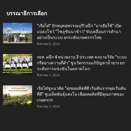
บรรณาธิการเลือก
“เจียไต๋” ปักหมุดสุพรรณบุรี! ผนึก “นาเฮียใช้” เปิด
แปลงโชว์ “โซลูชันนาข้าว” ขับเคลื่อนการทำนา
อย่างเป็นระบบ ยกระดับเกษตรกรไทย
สิงหาคม 8, 2026
กยท. ผนึก 4 หน่วยงาน 3 ประเทศ ลงนามวิจัย “ระบบ
กรีดยางความถี่ต่ำ” ชูนวัตกรรมแก้ปัญหาน้ำยาง ยก
ระดับการแข่งขันในตลาดโลก
สิงหาคม 7, 2026
เจียไต๋ชูแนวคิด “ทุกผลผลิตที่ดี เริ่มต้นจากจุดเริ่มต้น
ที่ดี” ชูเมล็ดพันธุ์แตงโม เพื่อผลผลิตที่มีคุณภาพของ
เกษตรกร
สิงหาคม 5, 2026