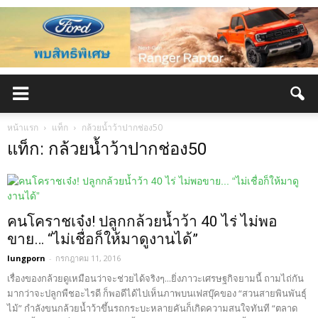
หน้าแรก
แท็ก
กล้วยน้ำว้าปากช่อง50
แท็ก: กล้วยน้ำว้าปากช่อง50
คนโคราชเจ๋ง! ปลูกกล้วยน้ำว้า 40 ไร่ ไม่พอ
ขาย… “ไม่เชื่อก็ให้มาดูงานได้”‬
lungporn
-
กรกฎาคม 11, 2016
เรื่องของกล้วยดูเหมือนว่าจะช่วยได้จริงๆ...ยิ่งภาวะเศรษฐกิจยามนี้ ถามไถ่กัน
มากว่าจะปลูกพืชอะไรดี ก็พอดีได้ไปเห็นภาพบนเฟสบุ๊คของ “สวนสายพินพันธุ์
ไม้” กำลังขนกล้วยน้ำว้าขึ้นรถกระบะหลายคันก็เกิดความสนใจทันที “ตลาด