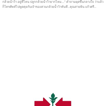
กล้วยน้ำว้า อยู่ที่ไหน ปลูกกล้วยน้ำว้ายากไหม....” คำถามผุดขึ้นกลางใจ ว่าแล้ว
ก็โทรศัพท์ไปพูดคุยกับเจ้าของสวนกล้วยน้ำว้าทันที...คุณสายพิน แก้วศรี...