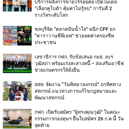
บริการหลังการขายไร้รอยต่อ เปิดโมเดล
“เลือกคูโบต้า คุ้มค่าไม่รู้จบ” การันตี 2
รางวัลระดับโลก
ชลบุรีจัด “ตลาดปันน้ำใจ” ผนึก CPF ยก
“คาราวานซีพีเอฟ” ช่วยลดค่าครองชีพ
ประชาชน
เลขาธิการ กฟก. รับข้อเสนอ กมธ. งบฯ
วุฒิสภา พร้อมเร่งสะสางหนี้ – ส่งเสริมอาชีฟ
ช่วยเกษตรกรให้ยั่งยืน
สสท. จัดงาน “วันพิทยาลงกรณ์” ถกทิศทาง
สหกรณ์ แนวทางการแก้ไขกฎหมายและ
พัฒนาสหกรณ์
กฟก. เปิดรับสมัคร “ผู้ทรงคุณวุฒิ” ในคณะ
กรรมการกองทุนฯ ยื่นใบสมัคร 26 ก.ค.นี้ วัน
สุดท้าย