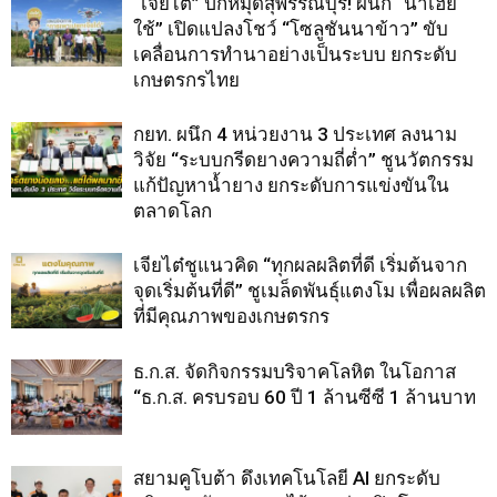
“เจียไต๋” ปักหมุดสุพรรณบุรี! ผนึก “นาเฮีย
ใช้” เปิดแปลงโชว์ “โซลูชันนาข้าว” ขับ
เคลื่อนการทำนาอย่างเป็นระบบ ยกระดับ
เกษตรกรไทย
กยท. ผนึก 4 หน่วยงาน 3 ประเทศ ลงนาม
วิจัย “ระบบกรีดยางความถี่ต่ำ” ชูนวัตกรรม
แก้ปัญหาน้ำยาง ยกระดับการแข่งขันใน
ตลาดโลก
เจียไต๋ชูแนวคิด “ทุกผลผลิตที่ดี เริ่มต้นจาก
จุดเริ่มต้นที่ดี” ชูเมล็ดพันธุ์แตงโม เพื่อผลผลิต
ที่มีคุณภาพของเกษตรกร
ธ.ก.ส. จัดกิจกรรมบริจาคโลหิต ในโอกาส
“ธ.ก.ส. ครบรอบ 60 ปี 1 ล้านซีซี 1 ล้านบาท
สยามคูโบต้า ดึงเทคโนโลยี AI ยกระดับ