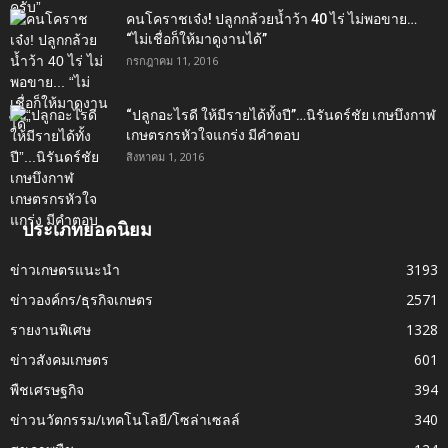
คนโคราชเจ๋ง! ปลูกกล้วยน้ำว้า 40 ไร่ ไม่พอขาย…
“ไม่เชื่อก็ให้มาดูงานได้”‬
กรกฎาคม 11, 2016
“ปลูกอะไรดี ให้มีรายได้ทั้งปี”…นิรันดร์ชัย เกษบึงกาฬ
เกษตรกรหัวใจแกร่ง มีคำตอบ
สิงหาคม 1, 2016
ประเภทยอดนิยม
ข่าวเกษตรแนะนำ
3193
ข่าวองค์กร/ธุรกิจเกษตร
2571
รายงานพิเศษ
1328
ข่าวสังคมเกษตร
601
พืชเศรษฐกิจ
394
ข่าวนวัตกรรม/เทคโนโลยี/โซล่าเซลล์
340