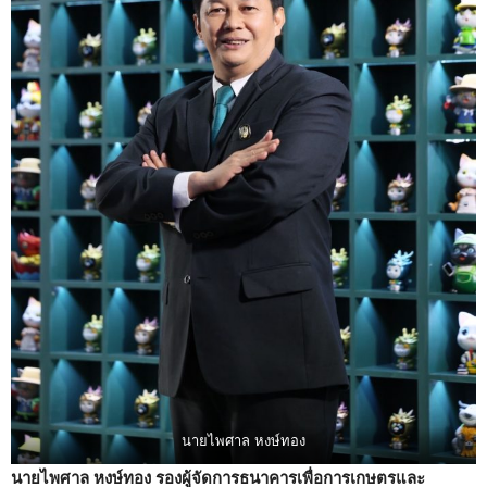
นายไพศาล หงษ์ทอง
นายไพศาล หงษ์ทอง รองผู้จัดการธนาคารเพื่อการเกษตรและ