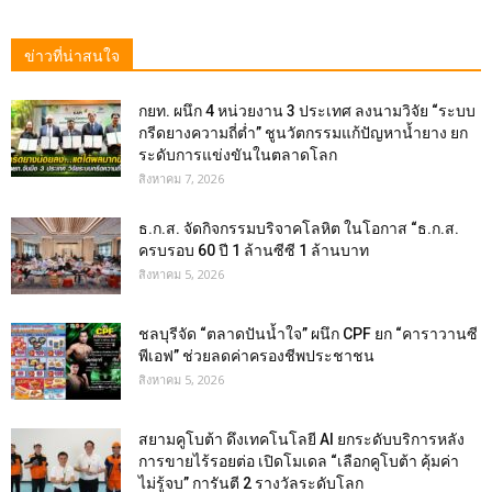
ข่าวที่น่าสนใจ
กยท. ผนึก 4 หน่วยงาน 3 ประเทศ ลงนามวิจัย “ระบบ
กรีดยางความถี่ต่ำ” ชูนวัตกรรมแก้ปัญหาน้ำยาง ยก
ระดับการแข่งขันในตลาดโลก
สิงหาคม 7, 2026
ธ.ก.ส. จัดกิจกรรมบริจาคโลหิต ในโอกาส “ธ.ก.ส.
ครบรอบ 60 ปี 1 ล้านซีซี 1 ล้านบาท
สิงหาคม 5, 2026
ชลบุรีจัด “ตลาดปันน้ำใจ” ผนึก CPF ยก “คาราวานซี
พีเอฟ” ช่วยลดค่าครองชีพประชาชน
สิงหาคม 5, 2026
สยามคูโบต้า ดึงเทคโนโลยี AI ยกระดับบริการหลัง
การขายไร้รอยต่อ เปิดโมเดล “เลือกคูโบต้า คุ้มค่า
ไม่รู้จบ” การันตี 2 รางวัลระดับโลก