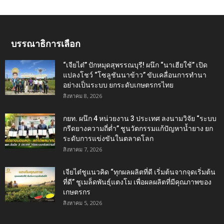
บรรณาธิการเลือก
“เจียไต๋” ปักหมุดสุพรรณบุรี! ผนึก “นาเฮียใช้” เปิด
แปลงโชว์ “โซลูชันนาข้าว” ขับเคลื่อนการทำนา
อย่างเป็นระบบ ยกระดับเกษตรกรไทย
สิงหาคม 8, 2026
กยท. ผนึก 4 หน่วยงาน 3 ประเทศ ลงนามวิจัย “ระบบ
กรีดยางความถี่ต่ำ” ชูนวัตกรรมแก้ปัญหาน้ำยาง ยก
ระดับการแข่งขันในตลาดโลก
สิงหาคม 7, 2026
เจียไต๋ชูแนวคิด “ทุกผลผลิตที่ดี เริ่มต้นจากจุดเริ่มต้น
ที่ดี” ชูเมล็ดพันธุ์แตงโม เพื่อผลผลิตที่มีคุณภาพของ
เกษตรกร
สิงหาคม 5, 2026