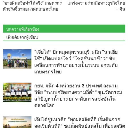
“ขายฝันหรือทำได้จริง” เกษตรกร
แกร่งความร่วมมือทางธุรกิจไทย
ตัวจริงจี้ถามอนาคตเกษตรไทย
– จีน
บทความที่เกี่ยวข้อง
เพิ่มเติมจากผู้เขียน
“เจียไต๋” ปักหมุดสุพรรณบุรี! ผนึก “นาเฮีย
ใช้” เปิดแปลงโชว์ “โซลูชันนาข้าว” ขับ
เคลื่อนการทำนาอย่างเป็นระบบ ยกระดับ
เกษตรกรไทย
กยท. ผนึก 4 หน่วยงาน 3 ประเทศ ลงนาม
วิจัย “ระบบกรีดยางความถี่ต่ำ” ชูนวัตกรรม
แก้ปัญหาน้ำยาง ยกระดับการแข่งขันใน
ตลาดโลก
เจียไต๋ชูแนวคิด “ทุกผลผลิตที่ดี เริ่มต้นจาก
จุดเริ่มต้นที่ดี” ชูเมล็ดพันธุ์แตงโม เพื่อผลผลิต