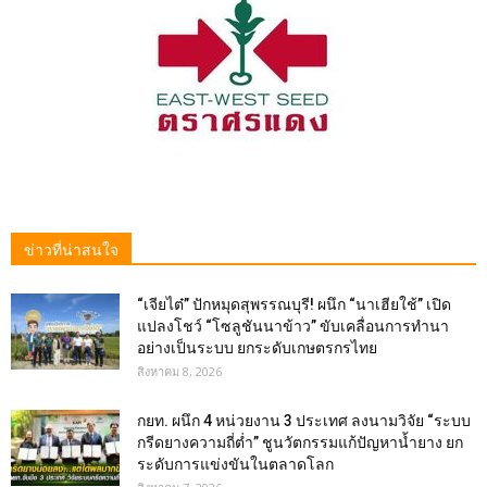
ข่าวที่น่าสนใจ
“เจียไต๋” ปักหมุดสุพรรณบุรี! ผนึก “นาเฮียใช้” เปิด
แปลงโชว์ “โซลูชันนาข้าว” ขับเคลื่อนการทำนา
อย่างเป็นระบบ ยกระดับเกษตรกรไทย
สิงหาคม 8, 2026
กยท. ผนึก 4 หน่วยงาน 3 ประเทศ ลงนามวิจัย “ระบบ
กรีดยางความถี่ต่ำ” ชูนวัตกรรมแก้ปัญหาน้ำยาง ยก
ระดับการแข่งขันในตลาดโลก