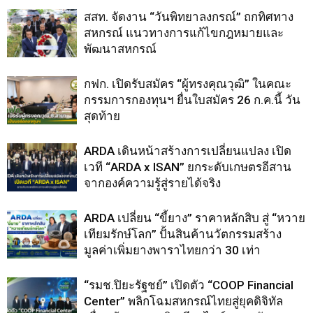
สสท. จัดงาน “วันพิทยาลงกรณ์” ถกทิศทาง
สหกรณ์ แนวทางการแก้ไขกฎหมายและ
พัฒนาสหกรณ์
กฟก. เปิดรับสมัคร “ผู้ทรงคุณวุฒิ” ในคณะ
กรรมการกองทุนฯ ยื่นใบสมัคร 26 ก.ค.นี้ วัน
สุดท้าย
ARDA เดินหน้าสร้างการเปลี่ยนแปลง เปิด
เวที “ARDA x ISAN” ยกระดับเกษตรอีสาน
จากองค์ความรู้สู่รายได้จริง
ARDA เปลี่ยน “ขี้ยาง” ราคาหลักสิบ สู่ “หวาย
เทียมรักษ์โลก” ปั้นสินค้านวัตกรรมสร้าง
มูลค่าเพิ่มยางพาราไทยกว่า 30 เท่า
“รมช.ปิยะรัฐชย์” เปิดตัว “COOP Financial
Center” พลิกโฉมสหกรณ์ไทยสู่ยุคดิจิทัล