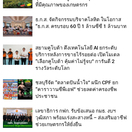
ที่มีคุณภาพของเกษตรกร
ธ.ก.ส. จัดกิจกรรมบริจาคโลหิต ในโอกาส
“ธ.ก.ส. ครบรอบ 60 ปี 1 ล้านซีซี 1 ล้านบาท
สยามคูโบต้า ดึงเทคโนโลยี AI ยกระดับ
บริการหลังการขายไร้รอยต่อ เปิดโมเดล
“เลือกคูโบต้า คุ้มค่าไม่รู้จบ” การันตี 2
รางวัลระดับโลก
ชลบุรีจัด “ตลาดปันน้ำใจ” ผนึก CPF ยก
“คาราวานซีพีเอฟ” ช่วยลดค่าครองชีพ
ประชาชน
เลขาธิการ กฟก. รับข้อเสนอ กมธ. งบฯ
วุฒิสภา พร้อมเร่งสะสางหนี้ – ส่งเสริมอาชีฟ
ช่วยเกษตรกรให้ยั่งยืน