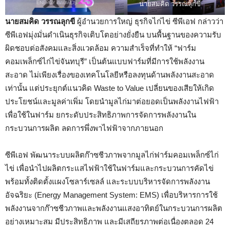
นายสมคิด วรรณลุกขี
นายสมคิด วรรณลุกขี
ผู้อำนวยการใหญ่ ธุรกิจไก่ไข่ ซีพีเอฟ กล่าวว่า
ซีพีเอฟมุ่งมั่นดำเนินธุรกิจเติบโตอย่างยั่งยืน บนพื้นฐานของความรับ
ผิดชอบต่อสังคมและสิ่งแวดล้อม ความสำเร็จที่ทำให้ “ฟาร์ม
คอมเพล็กซ์ไก่ไข่จันทบุรี” เป็นต้นแบบฟาร์มที่มีการใช้พลังงาน
สะอาด ไม่เพียงเรื่องของเทคโนโลยีหรือลงทุนด้านพลังงานสะอาด
เท่านั้น แต่ประยุกต์แนวคิด Waste to Value เปลี่ยนของเสียให้เกิด
ประโยชน์และมูลค่าเพิ่ม โดยนำมูลไก่มาต่อยอดเป็นพลังงานไฟฟ้า
เพื่อใช้ในฟาร์ม ยกระดับประสิทธิภาพการจัดการพลังงานใน
กระบวนการผลิต ลดการพึ่งพาไฟฟ้าจากภายนอก
ซีพีเอฟ พัฒนาระบบผลิตก๊าซชีวภาพจากมูลไก่ฟาร์มคอมเพล็กซ์ไก่
ไข่ เพื่อนำไปผลิตกระแสไฟฟ้าใช้ในฟาร์มและกระบวนการคัดไข่
พร้อมทั้งติดตั้งแผงโซลาร์เซลล์ และระบบบริหารจัดการพลังงาน
อัจฉริยะ (Energy Management System: EMS) เพื่อบริหารการใช้
พลังงานจากก๊าซชีวภาพและพลังงานแสงอาทิตย์ในกระบวนการผลิต
อย่างเหมาะสม มีประสิทธิภาพ และมีเสถียรภาพต่อเนื่องตลอด 24