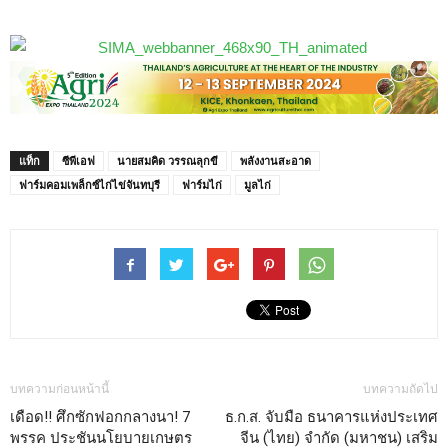
แท็ก
ซีพีเอฟ
นายสมคิด วรรณลุกขี
พลังงานสะอาด
ฟาร์มคอมเพล็กซ์ไก่ไข่จันทบุรี
ฟาร์มไก่
มูลไก่
บทความก่อนหน้านี้
บทความถัดไป
เดือด!! ศึกซักฟอกกลางนา! 7
ธ.ก.ส. จับมือ ธนาคารแห่งประเทศ
พรรค ประชันนโยบายเกษตร
จีน (ไทย) จำกัด (มหาชน) เสริม