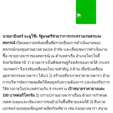
นายอามินทร์ มะยูโซ๊ะ รัฐมนตรีช่วยว่าการกระทรวงเกษตรและ
สหกรณ์
เปิดเผยภายหลังลงพื้นที่ตรวจเยี่ยมการดำเนินงานของ
สหกรณ์กองทุนสวนยางควนเปล จำกัด และเยี่ยมชมการดำเนินงาน
ซื้อ–ขายยางพาราของสหกรณ์ ณ ตำบลท่าเรือ อำเภอโคกโพธิ์
จังหวัดปัตตานี ว่า ยางพาราเป็นพืชเศรษฐกิจหลักของภาคใต้ กระทร
วงเกษตรฯ จึงเร่งขับเคลื่อนนโยบายสำคัญ 3 ด้าน เพื่อขับเคลื่อน
อุตสาหกรรมยางพารา ได้แก่ 1) สร้างเสถียรภาพราคายางพารา ด้วย
การบริหารจัดการผลผลิตให้สมดุลกับความต้องการ และส่งเสริมการ
ใช้ยางภายในประเทศร่วมกับ 4 กระทรวง
เป้าหมายราคายางแตะ
100 บาทต่อกิโลกรัม
2) ปราบปรามยางพาราเถื่อน ด้วยการกำหนด
เขตควบคุมและเข้มงวดการขนย้ายในพื้นที่ชายแดนใต้ 3) ดึงภาค
เอกชนร่วมลงทุนเพิ่มมูลค่าผลิตภัณฑ์ยาง เช่น ถนนยางพารา สนาม