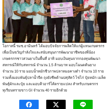
โอกาสนี้ รมช.อามินทร์ ได้มอบปัจจัยการผลิตให้แก่ผู้แทนเกษตรกร
เพื่อเป็นขวัญกำลังใจและสนับสนุนการพัฒนาอาชีพของพี่น้อง
เกษตรกรชาวสวนยางในพื้นที่ อาทิ มอบเงินทุนจากกองทุนพัฒนา
สหกรณ์ให้กับสหกรณ์ จำนวน 1.5 ล้านบาท มอบโฉนดต้นยาง
จำนวน 10 ราย มอบน้ำหมักชีวภาพปลาหมอคางดำ จำนวน 10 ราย
รวมทั้งมอบพันธุ์ปลาน้ำจืด ถุงยังชีพด้านปศุสัตว์ ไข่ไก่ ปุ๋ยหมัก เมล็ด
พันธุ์ผักและปุ๋ย และมอบคิวอาร์โค้ดรายแปลง สำหรับเกษตรกร
ทุเรียนทรายขาว GI จำนวน 40 รายอีกด้วย