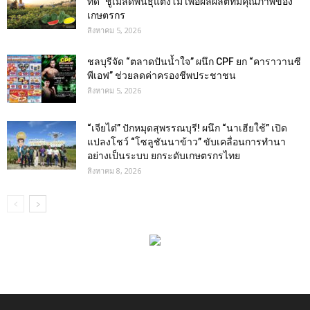
ที่ดี” ชูเมล็ดพันธุ์แตงโม เพื่อผลผลิตที่มีคุณภาพของ
เกษตรกร
สิงหาคม 5, 2026
ชลบุรีจัด “ตลาดปันน้ำใจ” ผนึก CPF ยก “คาราวานซี
พีเอฟ” ช่วยลดค่าครองชีพประชาชน
สิงหาคม 5, 2026
“เจียไต๋” ปักหมุดสุพรรณบุรี! ผนึก “นาเฮียใช้” เปิด
แปลงโชว์ “โซลูชันนาข้าว” ขับเคลื่อนการทำนา
อย่างเป็นระบบ ยกระดับเกษตรกรไทย
สิงหาคม 8, 2026