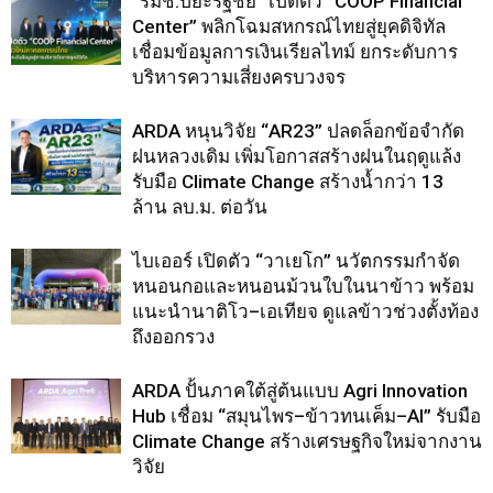
“รมช.ปิยะรัฐชย์” เปิดตัว “COOP Financial
Center” พลิกโฉมสหกรณ์ไทยสู่ยุคดิจิทัล
เชื่อมข้อมูลการเงินเรียลไทม์ ยกระดับการ
บริหารความเสี่ยงครบวงจร
ARDA หนุนวิจัย “AR23” ปลดล็อกข้อจำกัด
ฝนหลวงเดิม เพิ่มโอกาสสร้างฝนในฤดูแล้ง
รับมือ Climate Change สร้างน้ำกว่า 13
ล้าน ลบ.ม. ต่อวัน
ไบเออร์ เปิดตัว “วาเยโก” นวัตกรรมกำจัด
หนอนกอและหนอนม้วนใบในนาข้าว พร้อม
แนะนำนาติโว–เอเทียจ ดูแลข้าวช่วงตั้งท้อง
ถึงออกรวง
ARDA ปั้นภาคใต้สู่ต้นแบบ Agri Innovation
Hub เชื่อม “สมุนไพร–ข้าวทนเค็ม–AI” รับมือ
Climate Change สร้างเศรษฐกิจใหม่จากงาน
วิจัย