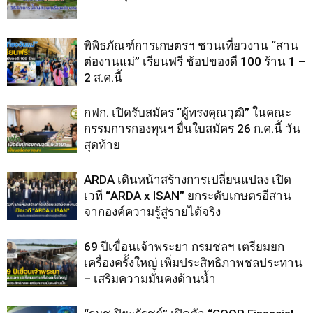
พิพิธภัณฑ์การเกษตรฯ ชวนเที่ยวงาน “สาน
ต่องานแม่” เรียนฟรี ช้อปของดี 100 ร้าน 1 –
2 ส.ค.นี้
กฟก. เปิดรับสมัคร “ผู้ทรงคุณวุฒิ” ในคณะ
กรรมการกองทุนฯ ยื่นใบสมัคร 26 ก.ค.นี้ วัน
สุดท้าย
ARDA เดินหน้าสร้างการเปลี่ยนแปลง เปิด
เวที “ARDA x ISAN” ยกระดับเกษตรอีสาน
จากองค์ความรู้สู่รายได้จริง
69 ปีเขื่อนเจ้าพระยา กรมชลฯ เตรียมยก
เครื่องครั้งใหญ่ เพิ่มประสิทธิภาพชลประทาน
– เสริมความมั่นคงด้านน้ำ