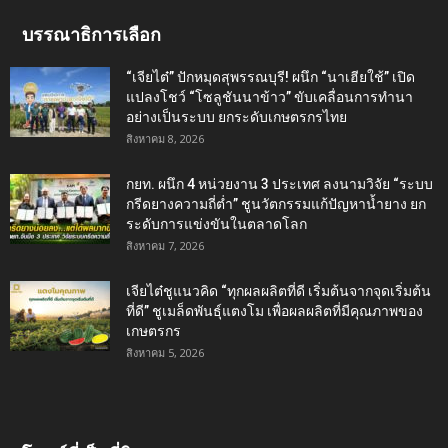
บรรณาธิการเลือก
“เจียไต๋” ปักหมุดสุพรรณบุรี! ผนึก “นาเฮียใช้” เปิด
แปลงโชว์ “โซลูชันนาข้าว” ขับเคลื่อนการทำนา
อย่างเป็นระบบ ยกระดับเกษตรกรไทย
สิงหาคม 8, 2026
กยท. ผนึก 4 หน่วยงาน 3 ประเทศ ลงนามวิจัย “ระบบ
กรีดยางความถี่ต่ำ” ชูนวัตกรรมแก้ปัญหาน้ำยาง ยก
ระดับการแข่งขันในตลาดโลก
สิงหาคม 7, 2026
เจียไต๋ชูแนวคิด “ทุกผลผลิตที่ดี เริ่มต้นจากจุดเริ่มต้น
ที่ดี” ชูเมล็ดพันธุ์แตงโม เพื่อผลผลิตที่มีคุณภาพของ
เกษตรกร
สิงหาคม 5, 2026