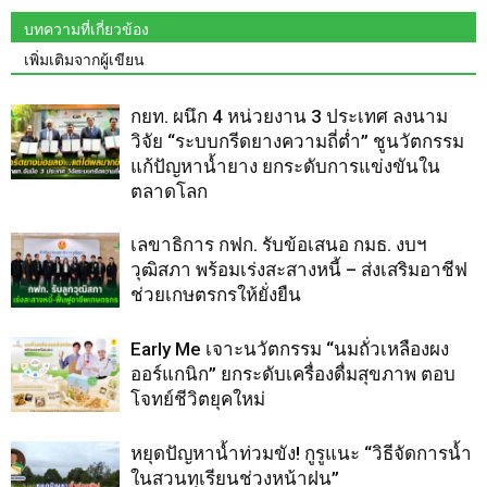
บทความที่เกี่ยวข้อง
เพิ่มเติมจากผู้เขียน
กยท. ผนึก 4 หน่วยงาน 3 ประเทศ ลงนาม
วิจัย “ระบบกรีดยางความถี่ต่ำ” ชูนวัตกรรม
แก้ปัญหาน้ำยาง ยกระดับการแข่งขันใน
ตลาดโลก
เลขาธิการ กฟก. รับข้อเสนอ กมธ. งบฯ
วุฒิสภา พร้อมเร่งสะสางหนี้ – ส่งเสริมอาชีฟ
ช่วยเกษตรกรให้ยั่งยืน
Early Me เจาะนวัตกรรม “นมถั่วเหลืองผง
ออร์แกนิก” ยกระดับเครื่องดื่มสุขภาพ ตอบ
โจทย์ชีวิตยุคใหม่
หยุดปัญหาน้ำท่วมขัง! กูรูแนะ “วิธีจัดการน้ำ
ในสวนทุเรียนช่วงหน้าฝน”