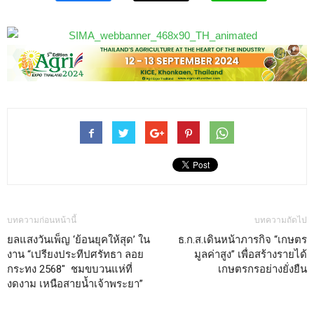
บทความก่อนหน้านี้
บทความถัดไป
ยลแสงวันเพ็ญ ‘ย้อนยุคให้สุด’ ใน
ธ.ก.ส.เดินหน้าภารกิจ “เกษตร
งาน “เปรียงประทีปศรัทธา ลอย
มูลค่าสูง” เพื่อสร้างรายได้
กระทง 2568″ ชมขบวนแห่ที่
เกษตรกรอย่างยั่งยืน
งดงาม เหนือสายน้ำเจ้าพระยา”