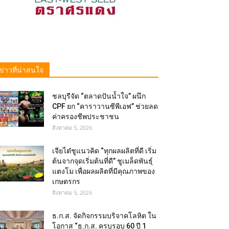
ข่าวที่น่าสนใจ
ชลบุรีจัด “ตลาดปันน้ำใจ” ผนึก
CPF ยก “คาราวานซีพีเอฟ” ช่วยลด
ค่าครองชีพประชาชน
สิงหาคม 5, 2026
เจียไต๋ชูแนวคิด “ทุกผลผลิตที่ดี เริ่ม
ต้นจากจุดเริ่มต้นที่ดี” ชูเมล็ดพันธุ์
แตงโม เพื่อผลผลิตที่มีคุณภาพของ
เกษตรกร
สิงหาคม 5, 2026
ธ.ก.ส. จัดกิจกรรมบริจาคโลหิต ใน
โอกาส “ธ.ก.ส. ครบรอบ 60 ปี 1