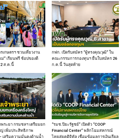
ารเกษตรฯ ชวนเที่ยวงาน
กฟก. เปิดรับสมัคร “ผู้ทรงคุณวุฒิ” ใน
่” เรียนฟรี ช้อปของดี
คณะกรรมการกองทุนฯ ยื่นใบสมัคร 26
2 ส.ค.นี้
ก.ค.นี้ วันสุดท้าย
เจ้าพระยา กรมชลฯ เตรียมยก
“รมช.ปิยะรัฐชย์” เปิดตัว “COOP
หญ่ เพิ่มประสิทธิภาพ
Financial Center” พลิกโฉมสหกรณ์
เสริมความมั่นคงด้านน้ำ
ไทยสู่ยุคดิจิทัล เชื่อมข้อมูลการเงินเรียล