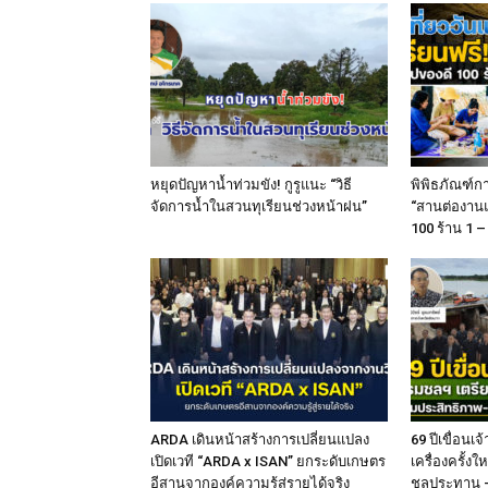
หยุดปัญหาน้ำท่วมขัง! กูรูแนะ “วิธี
พิพิธภัณฑ์ก
จัดการน้ำในสวนทุเรียนช่วงหน้าฝน”
“สานต่องานแม
100 ร้าน 1 – 
ARDA เดินหน้าสร้างการเปลี่ยนแปลง
69 ปีเขื่อน
เปิดเวที “ARDA x ISAN” ยกระดับเกษตร
เครื่องครั้งใ
อีสานจากองค์ความรู้สู่รายได้จริง
ชลประทาน – 