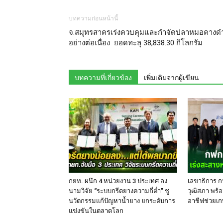
บทความก่อนหน้านี้
จ.สมุทรสาครเร่งควบคุมและกำจัดปลาหมอคางด
อย่างต่อเนื่อง ยอดทะลุ 38,838.30 กิโลกรัม
บทความที่เกี่ยวข้อง
เพิ่มเติมจากผู้เขียน
กยท. ผนึก 4 หน่วยงาน 3 ประเทศ ลง
เลขาธิการ ก
นามวิจัย “ระบบกรีดยางความถี่ต่ำ” ชู
วุฒิสภา พร้อ
นวัตกรรมแก้ปัญหาน้ำยาง ยกระดับการ
อาชีฟช่วยเก
แข่งขันในตลาดโลก