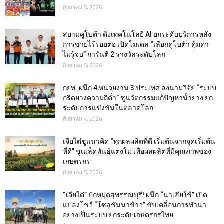
สิงหาคม 5, 2026
สยามคูโบต้า ดึงเทคโนโลยี AI ยกระดับบริการหลัง
การขายไร้รอยต่อ เปิดโมเดล “เลือกคูโบต้า คุ้มค่า
ไม่รู้จบ” การันตี 2 รางวัลระดับโลก
สิงหาคม 5, 2026
กยท. ผนึก 4 หน่วยงาน 3 ประเทศ ลงนามวิจัย “ระบบ
กรีดยางความถี่ต่ำ” ชูนวัตกรรมแก้ปัญหาน้ำยาง ยก
ระดับการแข่งขันในตลาดโลก
สิงหาคม 7, 2026
เจียไต๋ชูแนวคิด “ทุกผลผลิตที่ดี เริ่มต้นจากจุดเริ่มต้น
ที่ดี” ชูเมล็ดพันธุ์แตงโม เพื่อผลผลิตที่มีคุณภาพของ
เกษตรกร
สิงหาคม 5, 2026
“เจียไต๋” ปักหมุดสุพรรณบุรี! ผนึก “นาเฮียใช้” เปิด
แปลงโชว์ “โซลูชันนาข้าว” ขับเคลื่อนการทำนา
อย่างเป็นระบบ ยกระดับเกษตรกรไทย