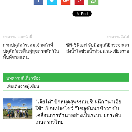
บทความก่อนหน้านี้
บทความถัดไป
กรม​ปศุสัตว์​ระดมเจ้าหน้าที่
ซีพี-ซีพีเอฟ จับมือมูลนิธิกระจกเงา
ปศุสัตว์​เร่งฟื้นฟู​สุขภาพ​สัตว์​ใน
ส่งน้ำใจช่วยน้ำท่วมน่าน-เชียงราย
พื้นที่​ชายแดน
บทความที่เกี่ยวข้อง
เพิ่มเติมจากผู้เขียน
“เจียไต๋” ปักหมุดสุพรรณบุรี! ผนึก “นาเฮีย
ใช้” เปิดแปลงโชว์ “โซลูชันนาข้าว” ขับ
เคลื่อนการทำนาอย่างเป็นระบบ ยกระดับ
เกษตรกรไทย