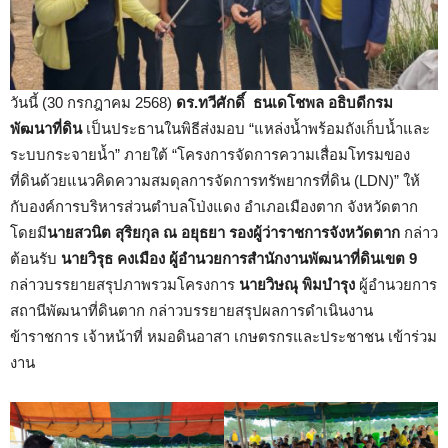
​วันนี้ (30 กรกฎาคม 2568)
ดร.ทวีศักดิ์ ธนเดโชพล อธิบดีกรม
พัฒนาที่ดิน
เป็นประธานในพิธีส่งมอบ “แหล่งน้ำพร้อมถังเก็บน้ำและ
ระบบกระจายน้ำ” ภายใต้ “โครงการจัดการความเสื่อมโทรมของ
ที่ดินด้วยแนวคิดความสมดุลการจัดการทรัพยากรที่ดิน (LDN)” ให้
กับองค์การบริหารส่วนตำบลโป่งแดง อำเภอเมืองตาก จังหวัดตาก
โดยมี
นายสวนิต สุริยกุล ณ อยุธยา รองผู้ว่าราชการจังหวัดตาก
กล่าว
ต้อนรับ
นายวิรุธ คงเมือง ผู้อำนวยการสำนักงานพัฒนาที่ดินเขต 9
กล่าวบรรยายสรุปภาพรวมโครงการ
นายวิษณุ พิมบำรุง
ผู้อำนวยการ
สถานีพัฒนาที่ดินตาก กล่าวบรรยายสรุปผลการดำเนินงาน
ข้าราชการ เจ้าหน้าที่ หมอดินอาสา เกษตรกรและประชาชน เข้าร่วม
งาน