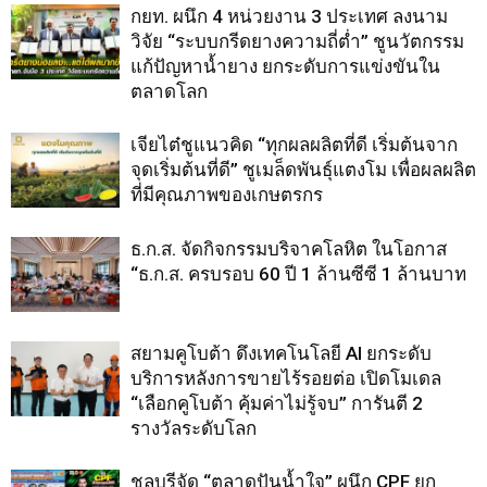
กยท. ผนึก 4 หน่วยงาน 3 ประเทศ ลงนาม
วิจัย “ระบบกรีดยางความถี่ต่ำ” ชูนวัตกรรม
แก้ปัญหาน้ำยาง ยกระดับการแข่งขันใน
ตลาดโลก
เจียไต๋ชูแนวคิด “ทุกผลผลิตที่ดี เริ่มต้นจาก
จุดเริ่มต้นที่ดี” ชูเมล็ดพันธุ์แตงโม เพื่อผลผลิต
ที่มีคุณภาพของเกษตรกร
ธ.ก.ส. จัดกิจกรรมบริจาคโลหิต ในโอกาส
“ธ.ก.ส. ครบรอบ 60 ปี 1 ล้านซีซี 1 ล้านบาท
สยามคูโบต้า ดึงเทคโนโลยี AI ยกระดับ
บริการหลังการขายไร้รอยต่อ เปิดโมเดล
“เลือกคูโบต้า คุ้มค่าไม่รู้จบ” การันตี 2
รางวัลระดับโลก
ชลบุรีจัด “ตลาดปันน้ำใจ” ผนึก CPF ยก