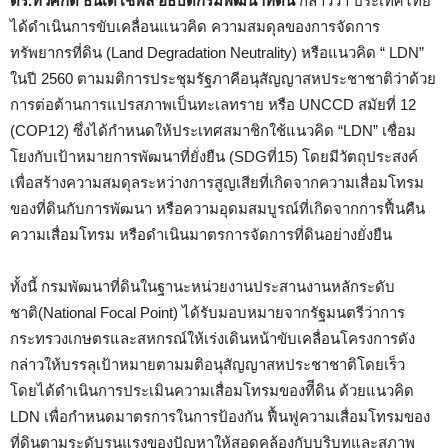
ดร.ทวีศักดิ์ ธนเดโชพล อธิบดีกรมพัฒนาที่ดิน
กล่าวว่า ประเทศไทย
ได้ดำเนินการขับเคลื่อนแนวคิด ความสมดุลของการจัดการ
ทรัพยากรที่ดิน (Land Degradation Neutrality) หรือแนวคิด “ LDN”
ในปี 2560 ตามมติการประชุมรัฐภาคีอนุสัญญาสหประชาชาติว่าด้วย
การต่อต้านการแปรสภาพเป็นทะเลทราย หรือ UNCCD สมัยที่ 12
(COP12) ซึ่งได้กำหนดให้ประเทศสมาชิกใช้แนวคิด “LDN” เชื่อม
โยงกับเป้าหมายการพัฒนาที่ยั่งยืน (SDGที่15) โดยมีวัตถุประสงค์
เพื่อสร้างความสมดุลระหว่างการสูญเสียที่เกิดจากความเสื่อมโทรม
ของที่ดินกับการพัฒนา หรือความอุดมสมบูรณ์ที่เกิดจากการฟื้นคืน
ความเสื่อมโทรม หรือดำเนินมาตรการจัดการที่ดินอย่างยั่งยืน
​​ทั้งนี้ กรมพัฒนาที่ดินในฐานะหน่วยงานประสานงานหลักระดับ
ชาติ(National Focal Point) ได้รับมอบหมายจากรัฐมนตรีว่าการ
กระทรวงเกษตรและสหกรณ์ให้เร่งเดินหน้าขับเคลื่อนโครงการดัง
กล่าวให้บรรลุเป้าหมายตามมติอนุสัญญาสหประชาชาติโดยเร็ว
โดยได้ดำเนินการประเมินความเสื่อมโทรมของทีีดิน ด้วยแนวคิด
LDN เพื่อกำหนดมาตรการในการป้องกัน ฟื้นฟูความเสื่อมโทรมของ
ที่ดินตามระดับรุนแรงของปัญหาให้สอดคล้องกับบริบทและสภาพ