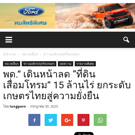
หน้าแรก
หมวดอื่นๆ
ข่าวองค์กร/ธุรกิจเกษตร
หมวดอื่นๆ
ข่าวองค์กร/ธุรกิจเกษตร
บทความ
รายงานพิเศษ
พด.” เดินหน้าลด “ที่ดิน
เสื่อมโทรม” 15 ล้านไร่ ยกระดับ
เกษตรไทยสู่ความยั่งยืน
โดย
lungporn
-
กรกฎาคม 30, 2025