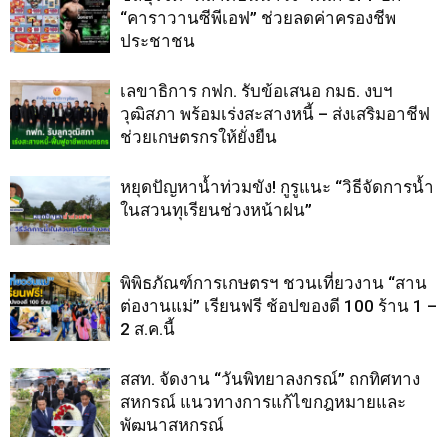
“คาราวานซีพีเอฟ” ช่วยลดค่าครองชีพ
ประชาชน
เลขาธิการ กฟก. รับข้อเสนอ กมธ. งบฯ
วุฒิสภา พร้อมเร่งสะสางหนี้ – ส่งเสริมอาชีฟ
ช่วยเกษตรกรให้ยั่งยืน
หยุดปัญหาน้ำท่วมขัง! กูรูแนะ “วิธีจัดการน้ำ
ในสวนทุเรียนช่วงหน้าฝน”
พิพิธภัณฑ์การเกษตรฯ ชวนเที่ยวงาน “สาน
ต่องานแม่” เรียนฟรี ช้อปของดี 100 ร้าน 1 –
2 ส.ค.นี้
สสท. จัดงาน “วันพิทยาลงกรณ์” ถกทิศทาง
สหกรณ์ แนวทางการแก้ไขกฎหมายและ
พัฒนาสหกรณ์