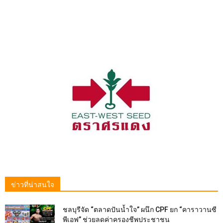
ข่าวที่น่าสนใจ
ชลบุรีจัด “ตลาดปันน้ำใจ” ผนึก CPF ยก “คาราวานซี
พีเอฟ” ช่วยลดค่าครองชีพประชาชน