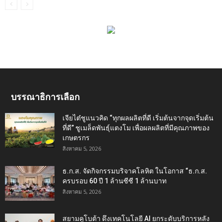
บรรณาธิการเลือก
เจียไต๋ชูแนวคิด “ทุกผลผลิตที่ดี เริ่มต้นจากจุดเริ่มต้น
ที่ดี” ชูเมล็ดพันธุ์แตงโม เพื่อผลผลิตที่มีคุณภาพของ
เกษตรกร
สิงหาคม 5, 2026
ธ.ก.ส. จัดกิจกรรมบริจาคโลหิต ในโอกาส “ธ.ก.ส.
ครบรอบ 60 ปี 1 ล้านซีซี 1 ล้านบาท
สิงหาคม 5, 2026
สยามคูโบต้า ดึงเทคโนโลยี AI ยกระดับบริการหลัง