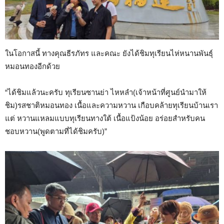
ในโอกาสนี้ ทางคุณธีรภัทร และคณะ ยังได้ชิมทุเรียนไห่หนานพันธุ์
หมอนทองอีกด้วย
“ได้ชิมแล้วนะครับ ทุเรียนซานย่า ไหหลำ(เจ้าหน้าที่ศูนย์นำมาให้
ชิม)รสชาติหมอนทอง เนื้อและความหวาน เกือบคล้ายทุเรียนบ้านเรา
แต่ หวานแหลมแบบทุเรียนทางใต้ เนื้อแป้งน้อย อร่อยสำหรับคน
ชอบหวาน(พูดตามที่ได้ชิมครับ)”