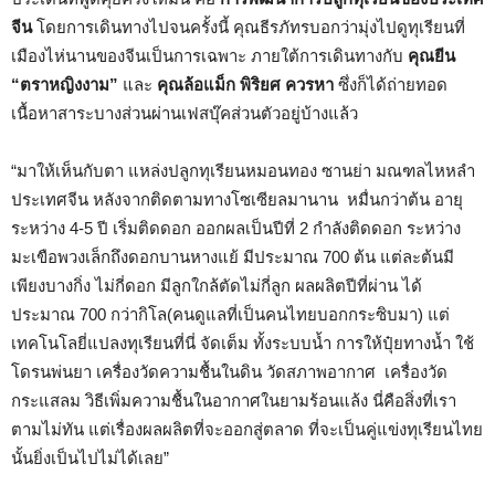
จีน
โดยการเดินทางไปจนครั้งนี้ คุณธีรภัทรบอกว่ามุ่งไปดูทุเรียนที่
เมืองไห่นานของจีนเป็นการเฉพาะ ภายใต้การเดินทางกับ
คุณยีน
“ตราหญิงงาม”
และ
คุณล้อแม็ก พิริยศ ควรหา
ซึ่งก็ได้ถ่ายทอด
เนื้อหาสาระบางส่วนผ่านเฟสบุ๊คส่วนตัวอยู่บ้างแล้ว
“มาให้เห็นกับตา แหล่งปลูกทุเรียนหมอนทอง ซานย่า มณฑลไหหลำ
ประเทศจีน หลังจากติดตามทางโซเซียลมานาน หมื่นกว่าต้น อายุ
ระหว่าง 4-5 ปี เริ่มติดดอก ออกผลเป็นปีที่ 2 กำลังติดดอก ระหว่าง
มะเขือพวงเล็กถึงดอกบานหางแย้ มีประมาณ 700 ต้น แต่ละต้นมี
เพียงบางกิ่ง ไม่กี่ดอก มีลูกใกล้ตัดไม่กี่ลูก ผลผลิตปีที่ผ่าน ได้
ประมาณ 700 กว่ากิโล(คนดูแลที่เป็นคนไทยบอกกระซิบมา) แต่
เทคโนโลยี่แปลงทุเรียนที่นี่ จัดเต็ม ทั้งระบบน้ำ การให้ปุ๋ยทางน้ำ ใช้
โดรนพ่นยา เครื่องวัดความชื้นในดิน วัดสภาพอากาศ เครื่องวัด
กระแสลม วิธีเพิ่มความชื้นในอากาศในยามร้อนแล้ง นี่คือสิ่งที่เรา
ตามไม่ทัน แต่เรื่องผลผลิตที่จะออกสู่ตลาด ที่จะเป็นคู่แข่งทุเรียนไทย
นั้นยิ่งเป็นไปไม่ได้เลย”