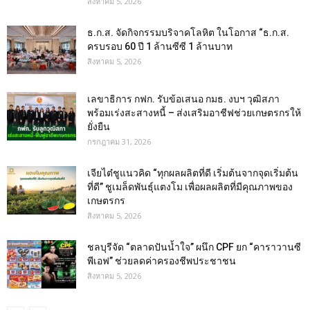
สิงหาคม 5, 2026
ธ.ก.ส. จัดกิจกรรมบริจาคโลหิต ในโอกาส “ธ.ก.ส.
ครบรอบ 60 ปี 1 ล้านซีซี 1 ล้านบาท
สิงหาคม 5, 2026
เลขาธิการ กฟก. รับข้อเสนอ กมธ. งบฯ วุฒิสภา
พร้อมเร่งสะสางหนี้ – ส่งเสริมอาชีฟช่วยเกษตรกรให้
ยั่งยืน
กรกฎาคม 31, 2026
เจียไต๋ชูแนวคิด “ทุกผลผลิตที่ดี เริ่มต้นจากจุดเริ่มต้น
ที่ดี” ชูเมล็ดพันธุ์แตงโม เพื่อผลผลิตที่มีคุณภาพของ
เกษตรกร
สิงหาคม 5, 2026
ชลบุรีจัด “ตลาดปันน้ำใจ” ผนึก CPF ยก “คาราวานซี
พีเอฟ” ช่วยลดค่าครองชีพประชาชน
สิงหาคม 5, 2026