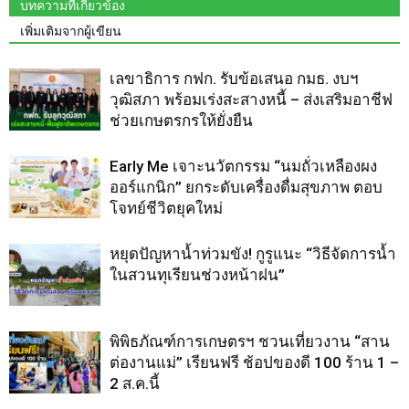
บทความที่เกี่ยวข้อง
เพิ่มเติมจากผู้เขียน
เลขาธิการ กฟก. รับข้อเสนอ กมธ. งบฯ
วุฒิสภา พร้อมเร่งสะสางหนี้ – ส่งเสริมอาชีฟ
ช่วยเกษตรกรให้ยั่งยืน
Early Me เจาะนวัตกรรม “นมถั่วเหลืองผง
ออร์แกนิก” ยกระดับเครื่องดื่มสุขภาพ ตอบ
โจทย์ชีวิตยุคใหม่
หยุดปัญหาน้ำท่วมขัง! กูรูแนะ “วิธีจัดการน้ำ
ในสวนทุเรียนช่วงหน้าฝน”
พิพิธภัณฑ์การเกษตรฯ ชวนเที่ยวงาน “สาน
ต่องานแม่” เรียนฟรี ช้อปของดี 100 ร้าน 1 –
2 ส.ค.นี้