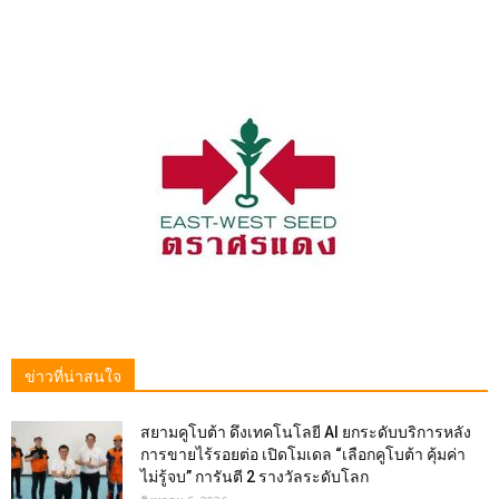
ข่าวที่น่าสนใจ
สยามคูโบต้า ดึงเทคโนโลยี AI ยกระดับบริการหลัง
การขายไร้รอยต่อ เปิดโมเดล “เลือกคูโบต้า คุ้มค่า
ไม่รู้จบ” การันตี 2 รางวัลระดับโลก