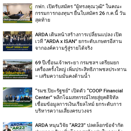
กฟก. เปิดรับสมัคร “ผู้ทรงคุณวุฒิ” ในคณะ
กรรมการกองทุนฯ ยื่นใบสมัคร 26 ก.ค.นี้ วัน
สุดท้าย
ARDA เดินหน้าสร้างการเปลี่ยนแปลง เปิด
เวที “ARDA x ISAN” ยกระดับเกษตรอีสาน
จากองค์ความรู้สู่รายได้จริง
69 ปีเขื่อนเจ้าพระยา กรมชลฯ เตรียมยก
เครื่องครั้งใหญ่ เพิ่มประสิทธิภาพชลประทาน
– เสริมความมั่นคงด้านน้ำ
“รมช.ปิยะรัฐชย์” เปิดตัว “COOP Financial
Center” พลิกโฉมสหกรณ์ไทยสู่ยุคดิจิทัล
เชื่อมข้อมูลการเงินเรียลไทม์ ยกระดับการ
บริหารความเสี่ยงครบวงจร
ARDA หนุนวิจัย “AR23” ปลดล็อกข้อจำกัด