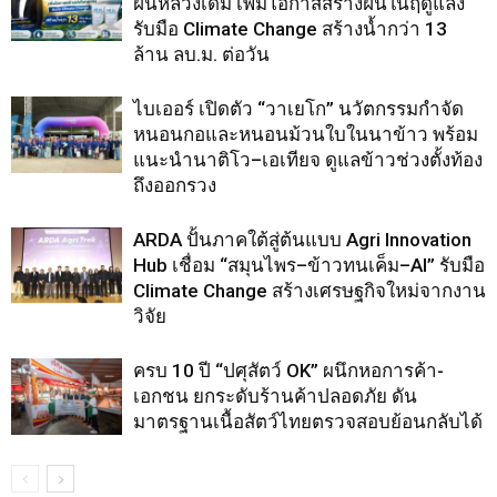
ฝนหลวงเดิม เพิ่มโอกาสสร้างฝนในฤดูแล้ง
รับมือ Climate Change สร้างน้ำกว่า 13
ล้าน ลบ.ม. ต่อวัน
ไบเออร์ เปิดตัว “วาเยโก” นวัตกรรมกำจัด
หนอนกอและหนอนม้วนใบในนาข้าว พร้อม
แนะนำนาติโว–เอเทียจ ดูแลข้าวช่วงตั้งท้อง
ถึงออกรวง
ARDA ปั้นภาคใต้สู่ต้นแบบ Agri Innovation
Hub เชื่อม “สมุนไพร–ข้าวทนเค็ม–AI” รับมือ
Climate Change สร้างเศรษฐกิจใหม่จากงาน
วิจัย
ครบ 10 ปี “ปศุสัตว์ OK” ผนึกหอการค้า-
เอกชน ยกระดับร้านค้าปลอดภัย ดัน
มาตรฐานเนื้อสัตว์ไทยตรวจสอบย้อนกลับได้