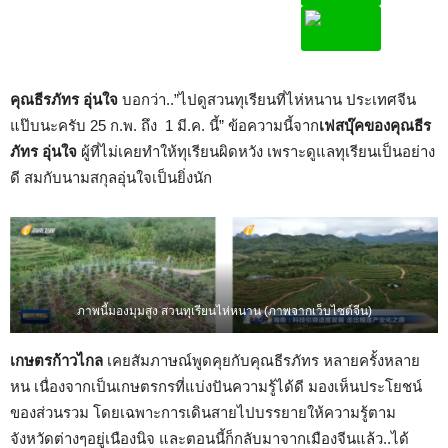
คุณธีรภัทร อุ่นใจ
บอกว่า..”ไปดูสวนทุเรียนที่ไห่หนาน ประเทศจีน
แป๊บนะครับ 25 ก.พ. ถึง 1 มี.ค. นี้” ข้อความนี้จาก
เฟสบุ๊คของคุณธีร
ภัทร อุ่นใจ
ผู้ที่ไม่เคยทำให้ทุเรียนผิดหวัง เพราะดูแลทุเรียนเป็นอย่าง
ดี สมกับนามสกุลอุ่นใจเป็นยิ่งนัก
ภาพนี้มองมุมสูง สวนทุเรียนไห่หนาน (ภาพจากเว็บไซต์จีน)
เกษตรก้าวไกล
เคยสัมภาษณ์พูดคุยกับคุณธีรภัทร หลายครั้งหลาย
หน เนื่องจากเป็นเกษตรกรที่แบ่งปันความรู้ได้ดี มองเห็นประโยชน์
ของส่วนรวม โดยเฉพาะการเดินสายไปบรรยายให้ความรู้ตาม
จังหวัดต่างๆอยู่เนืองนิจ และตอนนี้ก็กลับมาจากเมืองจีนแล้ว..ได้