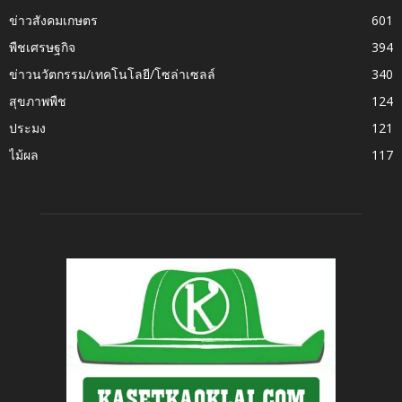
ข่าวสังคมเกษตร
601
พืชเศรษฐกิจ
394
ข่าวนวัตกรรม/เทคโนโลยี/โซล่าเซลล์
340
สุขภาพพืช
124
ประมง
121
ไม้ผล
117