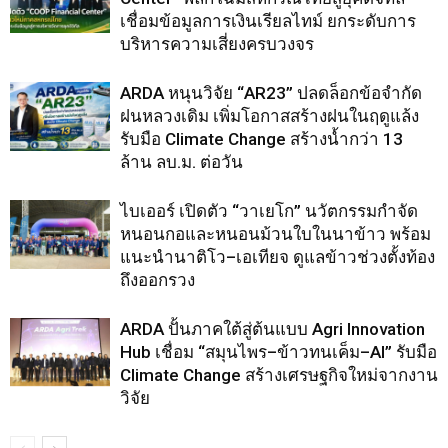
เชื่อมข้อมูลการเงินเรียลไทม์ ยกระดับการ
บริหารความเสี่ยงครบวงจร
ARDA หนุนวิจัย “AR23” ปลดล็อกข้อจำกัด
ฝนหลวงเดิม เพิ่มโอกาสสร้างฝนในฤดูแล้ง
รับมือ Climate Change สร้างน้ำกว่า 13
ล้าน ลบ.ม. ต่อวัน
ไบเออร์ เปิดตัว “วาเยโก” นวัตกรรมกำจัด
หนอนกอและหนอนม้วนใบในนาข้าว พร้อม
แนะนำนาติโว–เอเทียจ ดูแลข้าวช่วงตั้งท้อง
ถึงออกรวง
ARDA ปั้นภาคใต้สู่ต้นแบบ Agri Innovation
Hub เชื่อม “สมุนไพร–ข้าวทนเค็ม–AI” รับมือ
Climate Change สร้างเศรษฐกิจใหม่จากงาน
วิจัย