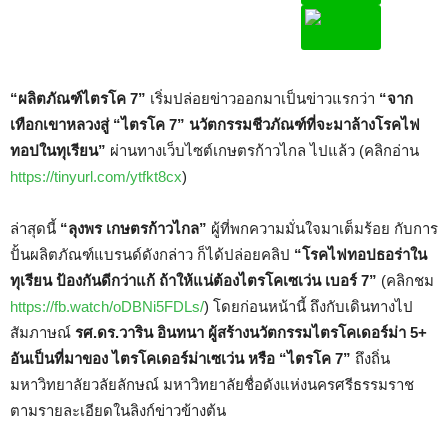
“ผลิตภัณฑ์ไตรโค 7”
เริ่มปล่อยข่าวออกมาเป็นข่าวแรกว่า
“จาก
เทือกเขาหลวงสู่ “ไตรโค 7” นวัตกรรมชีวภัณฑ์ที่จะมาล้างโรคไฟ
ทอปในทุเรียน”
ผ่านทางเว็บไซต์เกษตรก้าวไกล ไปแล้ว (คลิกอ่าน
https://tinyurl.com/ytfkt8cx
)
ล่าสุดนี้
“ลุงพร เกษตรก้าวไกล”
ผู้ที่พกความมั่นใจมาเต็มร้อย กับการ
ปั้นผลิตภัณฑ์แบรนด์ดังกล่าว ก็ได้ปล่อยคลิป
“โรคไฟทอปธอร่าใน
ทุเรียน ป้องกันดีกว่าแก้ ถ้าให้แน่ต้องไตรโคเซเว่น เบอร์ 7”
(คลิกชม
https://fb.watch/oDBNi5FDLs/
) โดยก่อนหน้านี้ ถึงกับเดินทางไป
สัมภาษณ์
รศ.ดร.วาริน อินทนา ผู้สร้างนวัตกรรมไตรโคเดอร์ม่า 5+
อันเป็นที่มาของ ไตรโคเดอร์ม่าเซเว่น หรือ “ไตรโค 7”
ถึงถิ่น
มหาวิทยาลัยวลัยลักษณ์ มหาวิทยาลัยชื่อดังแห่งนครศรีธรรมราช
ตามรายละเอียดในลิงก์ข่าวข้างต้น