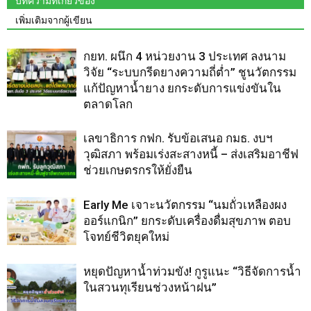
บทความที่เกี่ยวข้อง
เพิ่มเติมจากผู้เขียน
กยท. ผนึก 4 หน่วยงาน 3 ประเทศ ลงนาม
วิจัย “ระบบกรีดยางความถี่ต่ำ” ชูนวัตกรรม
แก้ปัญหาน้ำยาง ยกระดับการแข่งขันใน
ตลาดโลก
เลขาธิการ กฟก. รับข้อเสนอ กมธ. งบฯ
วุฒิสภา พร้อมเร่งสะสางหนี้ – ส่งเสริมอาชีฟ
ช่วยเกษตรกรให้ยั่งยืน
Early Me เจาะนวัตกรรม “นมถั่วเหลืองผง
ออร์แกนิก” ยกระดับเครื่องดื่มสุขภาพ ตอบ
โจทย์ชีวิตยุคใหม่
หยุดปัญหาน้ำท่วมขัง! กูรูแนะ “วิธีจัดการน้ำ
ในสวนทุเรียนช่วงหน้าฝน”