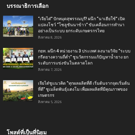
บรรณาธิการเลือก
“เจียไต๋” ปักหมุดสุพรรณบุรี! ผนึก “นาเฮียใช้” เปิด
แปลงโชว์ “โซลูชันนาข้าว” ขับเคลื่อนการทำนา
อย่างเป็นระบบ ยกระดับเกษตรกรไทย
สิงหาคม 8, 2026
กยท. ผนึก 4 หน่วยงาน 3 ประเทศ ลงนามวิจัย “ระบบ
กรีดยางความถี่ต่ำ” ชูนวัตกรรมแก้ปัญหาน้ำยาง ยก
ระดับการแข่งขันในตลาดโลก
สิงหาคม 7, 2026
เจียไต๋ชูแนวคิด “ทุกผลผลิตที่ดี เริ่มต้นจากจุดเริ่มต้น
ที่ดี” ชูเมล็ดพันธุ์แตงโม เพื่อผลผลิตที่มีคุณภาพของ
เกษตรกร
สิงหาคม 5, 2026
โพสต์ที่เป็นที่นิยม