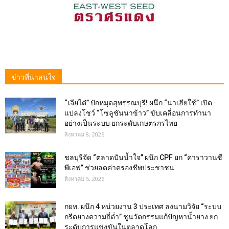
ข่าวที่น่าสนใจ
“เจียไต๋” ปักหมุดสุพรรณบุรี! ผนึก “นาเฮียใช้” เปิด
แปลงโชว์ “โซลูชันนาข้าว” ขับเคลื่อนการทำนา
อย่างเป็นระบบ ยกระดับเกษตรกรไทย
สิงหาคม 8, 2026
ชลบุรีจัด “ตลาดปันน้ำใจ” ผนึก CPF ยก “คาราวานซี
พีเอฟ” ช่วยลดค่าครองชีพประชาชน
สิงหาคม 5, 2026
กยท. ผนึก 4 หน่วยงาน 3 ประเทศ ลงนามวิจัย “ระบบ
กรีดยางความถี่ต่ำ” ชูนวัตกรรมแก้ปัญหาน้ำยาง ยก
ระดับการแข่งขันในตลาดโลก