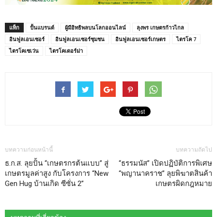
แท็ก
ปั้นแบรนด์
ผู้มีอิทธิพลบนโลกออนไลน์
ลุงพร เกษตรก้าวไกล
อินฟูลเอนเซอร์
อินฟูลเอนเซอร์ชุมชน
อินฟูลเอนเซอร์เกษตร
ไตรโค 7
ไตรโคเซเว่น
ไตรโคเดอร์ม่า
บทความก่อนหน้านี้
บทความถัดไป
ธ.ก.ส. ลุยปั้น “เกษตรกรต้นแบบ” สู่
“ธรรมนัส” เปิดปฏิบัติการพิเศษ
เกษตรมูลค่าสูง กับโครงการ “New
“พญานาคราช” ลุยพิฆาตสินค้า
Gen Hug บ้านเกิด ซีซั่น 2”
เกษตรผิดกฎหมาย