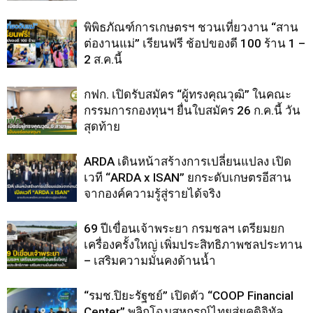
พิพิธภัณฑ์การเกษตรฯ ชวนเที่ยวงาน “สาน
ต่องานแม่” เรียนฟรี ช้อปของดี 100 ร้าน 1 –
2 ส.ค.นี้
กฟก. เปิดรับสมัคร “ผู้ทรงคุณวุฒิ” ในคณะ
กรรมการกองทุนฯ ยื่นใบสมัคร 26 ก.ค.นี้ วัน
สุดท้าย
ARDA เดินหน้าสร้างการเปลี่ยนแปลง เปิด
เวที “ARDA x ISAN” ยกระดับเกษตรอีสาน
จากองค์ความรู้สู่รายได้จริง
69 ปีเขื่อนเจ้าพระยา กรมชลฯ เตรียมยก
เครื่องครั้งใหญ่ เพิ่มประสิทธิภาพชลประทาน
– เสริมความมั่นคงด้านน้ำ
“รมช.ปิยะรัฐชย์” เปิดตัว “COOP Financial
Center” พลิกโฉมสหกรณ์ไทยสู่ยุคดิจิทัล