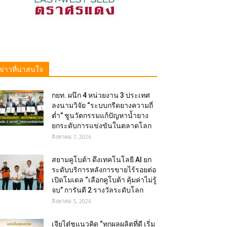
ข่าวที่น่าสนใจ
กยท. ผนึก 4 หน่วยงาน 3 ประเทศ
ลงนามวิจัย “ระบบกรีดยางความถี่
ต่ำ” ชูนวัตกรรมแก้ปัญหาน้ำยาง
ยกระดับการแข่งขันในตลาดโลก
สิงหาคม 7, 2026
สยามคูโบต้า ดึงเทคโนโลยี AI ยก
ระดับบริการหลังการขายไร้รอยต่อ
เปิดโมเดล “เลือกคูโบต้า คุ้มค่าไม่รู้
จบ” การันตี 2 รางวัลระดับโลก
สิงหาคม 5, 2026
เจียไต๋ชูแนวคิด “ทุกผลผลิตที่ดี เริ่ม