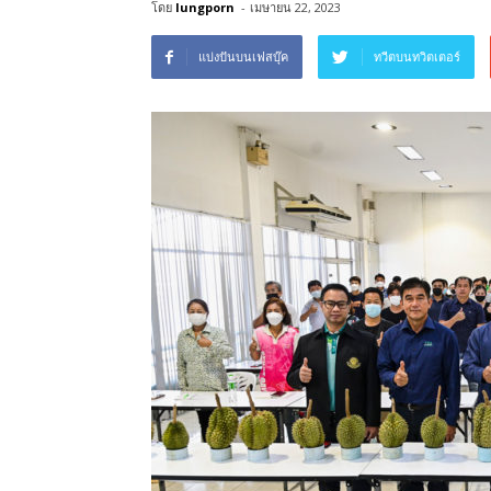
โดย
lungporn
-
เมษายน 22, 2023
แบ่งปันบนเฟสบุ๊ค
ทวีตบนทวิตเตอร์