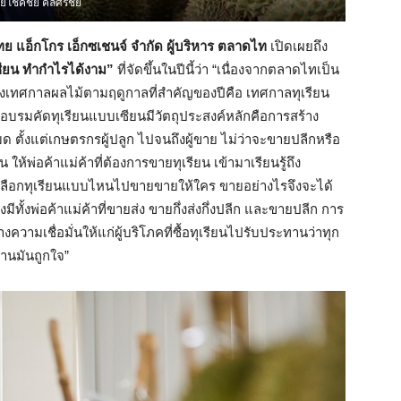
ยโชคชัย คลศรีชัย
ทย แอ็กโกร เอ็กซเชนจ์ จำกัด ผู้บริหาร ตลาดไท
เปิดเผยถึง
ซียน ทำกำไรได้งาม”
ที่จัดขึ้นในปีนี้ว่า “เนื่องจากตลาดไทเป็น
ช่วงเทศกาลผลไม้ตามฤดูกาลที่สำคัญของปีคือ เทศกาลทุเรียน
ดอบรมคัดทุเรียนแบบเซียนมีวัตถุประสงค์หลักคือการสร้าง
ด ตั้งแต่เกษตรกรผู้ปลูก ไปจนถึงผู้ขาย ไม่ว่าจะขายปลีกหรือ
น ให้พ่อค้าแม่ค้าที่ต้องการขายทุเรียน เข้ามาเรียนรู้ถึง
เลือกทุเรียนแบบไหนไปขายขายให้ใคร ขายอย่างไรจึงจะได้
มีทั้งพ่อค้าแม่ค้าที่ขายส่ง ขายกึ่งส่งกึ่งปลีก และขายปลีก การ
้างความเชื่อมั่นให้แก่ผู้บริโภคที่ซื้อทุเรียนไปรับประทานว่าทุก
านมันถูกใจ”