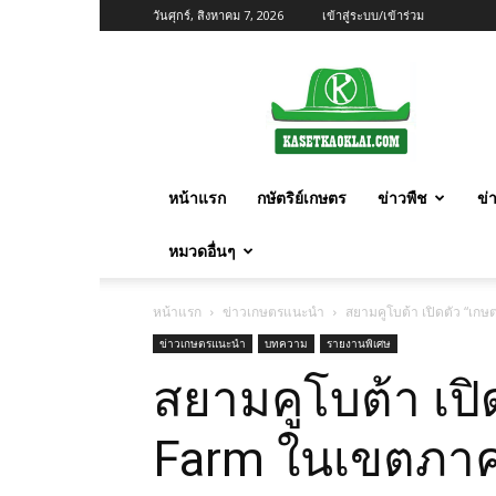
วันศุกร์, สิงหาคม 7, 2026
เข้าสู่ระบบ/เข้าร่วม
เกษตร
ก้าว
ไกล
หน้าแรก
กษัตริย์เกษตร
ข่าวพืช
ข่
หมวดอื่นๆ
หน้าแรก
ข่าวเกษตรแนะนำ
สยามคูโบต้า เปิดตัว “เก
ข่าวเกษตรแนะนำ
บทความ
รายงานพิเศษ
สยามคูโบต้า เปิ
Farm ในเขตภาค