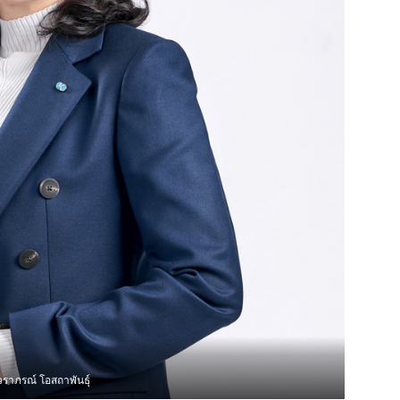
ราภรณ์ โอสถาพันธุ์