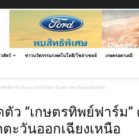
าวสัตว์
ข่าวนวัตกรรม/เทคโนโลยี/โซล่าเซลล์
เกษตรอคาเดมี
ษตรทิพย์ฟาร์ม” ต้นแบบ Smart Farm ในเขตภาคตะวันออกเฉียงเหนือ
ดตัว “เกษตรทิพย์ฟาร์ม”
ตะวันออกเฉียงเหนือ