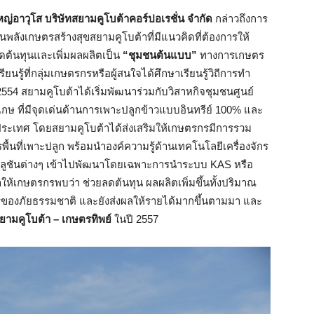
ญ่อาวุโส บริษัทสยามคูโบต้าคอร์ปอเรชั่น จำกัด
กล่าวถึงการ
พลังเกษตรสร้างสุขสยามคูโบต้าที่มีแนวคิดที่ต้องการให้
ลดต้นทุนและเพิ่มผลผลิตเป็น
“ชุมชนต้นแบบ”
ทางการเกษตร
ียนรู้ที่กลุ่มเกษตรกรหรือผู้สนใจได้ศึกษาเรียนรู้วิถีการทำ
2554 สยามคูโบต้าได้เริ่มพัฒนาร่วมกับวิสาหกิจชุมชนศูนย์
ะเกษ ที่มีจุดเด่นด้านการเพาะปลูกข้าวแบบอินทรีย์ 100% และ
ระเทศ โดยสยามคูโบต้าได้ส่งเสริมให้เกษตรกรมีการรวม
รพื้นที่เพาะปลูก พร้อมนำองค์ความรู้ด้านเทคโนโลยีเครื่องจักร
ูชันต่างๆ เข้าไปพัฒนาโดยเฉพาะการนำระบบ KAS หรือ
ให้เกษตรกรพบว่า ช่วยลดต้นทุน ผลผลิตเพิ่มขึ้นทั้งปริมาณ
รของภัยธรรมชาติ
และยังส่งผลให้รายได้มากขึ้นตามมา และ
สยามคูโบต้า – เกษตรทิพย์
ในปี 2557