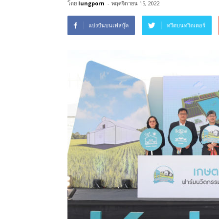
โดย
lungporn
-
พฤศจิกายน 15, 2022
แบ่งปันบนเฟสบุ๊ค
ทวีตบนทวิตเตอร์