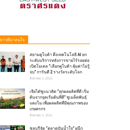
ข่าวที่น่าสนใจ
สยามคูโบต้า ดึงเทคโนโลยี AI ยก
ระดับบริการหลังการขายไร้รอยต่อ
เปิดโมเดล “เลือกคูโบต้า คุ้มค่าไม่รู้
จบ” การันตี 2 รางวัลระดับโลก
สิงหาคม 5, 2026
เจียไต๋ชูแนวคิด “ทุกผลผลิตที่ดี เริ่ม
ต้นจากจุดเริ่มต้นที่ดี” ชูเมล็ดพันธุ์
แตงโม เพื่อผลผลิตที่มีคุณภาพของ
เกษตรกร
สิงหาคม 5, 2026
ชลบุรีจัด “ตลาดปันน้ำใจ” ผนึก