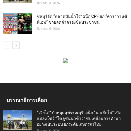
สิงหาคม 8, 2026
ชลบุรีจัด “ตลาดปันน้ำใจ” ผนึก CPF ยก “คาราวานซี
พีเอฟ” ช่วยลดค่าครองชีพประชาชน
สิงหาคม 5, 2026
บรรณาธิการเลือก
“เจียไต๋” ปักหมุดสุพรรณบุรี! ผนึก “นาเฮียใช้” เปิด
แปลงโชว์ “โซลูชันนาข้าว” ขับเคลื่อนการทำนา
อย่างเป็นระบบ ยกระดับเกษตรกรไทย
สิงหาคม 8, 2026