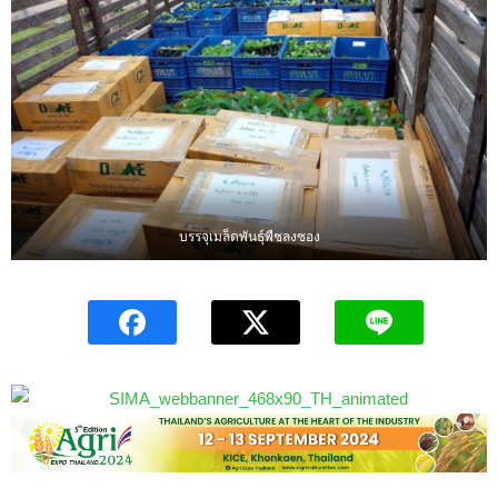
บรรจุเมล็ดพันธุ์พืชลงซอง