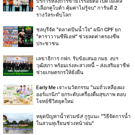
บริการหลังการขายไร้รอยต่อ เปิดโมเดล
“เลือกคูโบต้า คุ้มค่าไม่รู้จบ” การันตี 2
รางวัลระดับโลก
ชลบุรีจัด “ตลาดปันน้ำใจ” ผนึก CPF ยก
“คาราวานซีพีเอฟ” ช่วยลดค่าครองชีพ
ประชาชน
เลขาธิการ กฟก. รับข้อเสนอ กมธ. งบฯ
วุฒิสภา พร้อมเร่งสะสางหนี้ – ส่งเสริมอาชีฟ
ช่วยเกษตรกรให้ยั่งยืน
Early Me เจาะนวัตกรรม “นมถั่วเหลืองผง
ออร์แกนิก” ยกระดับเครื่องดื่มสุขภาพ ตอบ
โจทย์ชีวิตยุคใหม่
หยุดปัญหาน้ำท่วมขัง! กูรูแนะ “วิธีจัดการน้ำ
ในสวนทุเรียนช่วงหน้าฝน”