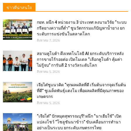
ข่าวที่น่าสนใจ
กยท. ผนึก 4 หน่วยงาน 3 ประเทศ ลงนามวิจัย “ระบบ
กรีดยางความถี่ต่ำ” ชูนวัตกรรมแก้ปัญหาน้ำยาง ยก
ระดับการแข่งขันในตลาดโลก
สิงหาคม 7, 2026
สยามคูโบต้า ดึงเทคโนโลยี AI ยกระดับบริการหลัง
การขายไร้รอยต่อ เปิดโมเดล “เลือกคูโบต้า คุ้มค่า
ไม่รู้จบ” การันตี 2 รางวัลระดับโลก
สิงหาคม 5, 2026
เจียไต๋ชูแนวคิด “ทุกผลผลิตที่ดี เริ่มต้นจากจุดเริ่มต้น
ที่ดี” ชูเมล็ดพันธุ์แตงโม เพื่อผลผลิตที่มีคุณภาพของ
เกษตรกร
สิงหาคม 5, 2026
“เจียไต๋” ปักหมุดสุพรรณบุรี! ผนึก “นาเฮียใช้” เปิด
แปลงโชว์ “โซลูชันนาข้าว” ขับเคลื่อนการทำนา
อย่างเป็นระบบ ยกระดับเกษตรกรไทย