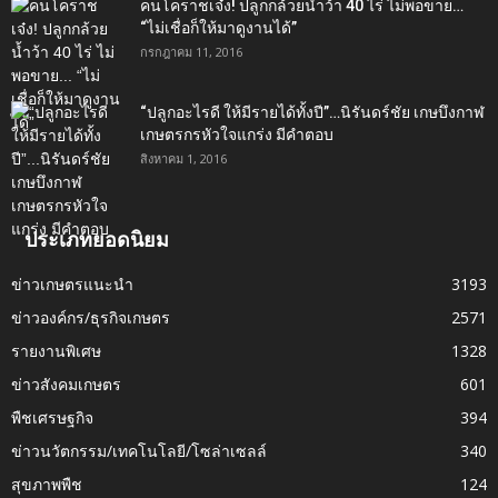
คนโคราชเจ๋ง! ปลูกกล้วยน้ำว้า 40 ไร่ ไม่พอขาย…
“ไม่เชื่อก็ให้มาดูงานได้”‬
กรกฎาคม 11, 2016
“ปลูกอะไรดี ให้มีรายได้ทั้งปี”…นิรันดร์ชัย เกษบึงกาฬ
เกษตรกรหัวใจแกร่ง มีคำตอบ
สิงหาคม 1, 2016
ประเภทยอดนิยม
ข่าวเกษตรแนะนำ
3193
ข่าวองค์กร/ธุรกิจเกษตร
2571
รายงานพิเศษ
1328
ข่าวสังคมเกษตร
601
พืชเศรษฐกิจ
394
ข่าวนวัตกรรม/เทคโนโลยี/โซล่าเซลล์
340
สุขภาพพืช
124