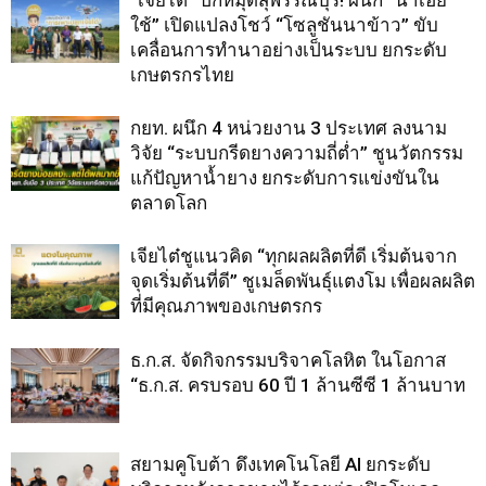
“เจียไต๋” ปักหมุดสุพรรณบุรี! ผนึก “นาเฮีย
ใช้” เปิดแปลงโชว์ “โซลูชันนาข้าว” ขับ
เคลื่อนการทำนาอย่างเป็นระบบ ยกระดับ
เกษตรกรไทย
กยท. ผนึก 4 หน่วยงาน 3 ประเทศ ลงนาม
วิจัย “ระบบกรีดยางความถี่ต่ำ” ชูนวัตกรรม
แก้ปัญหาน้ำยาง ยกระดับการแข่งขันใน
ตลาดโลก
เจียไต๋ชูแนวคิด “ทุกผลผลิตที่ดี เริ่มต้นจาก
จุดเริ่มต้นที่ดี” ชูเมล็ดพันธุ์แตงโม เพื่อผลผลิต
ที่มีคุณภาพของเกษตรกร
ธ.ก.ส. จัดกิจกรรมบริจาคโลหิต ในโอกาส
“ธ.ก.ส. ครบรอบ 60 ปี 1 ล้านซีซี 1 ล้านบาท
สยามคูโบต้า ดึงเทคโนโลยี AI ยกระดับ