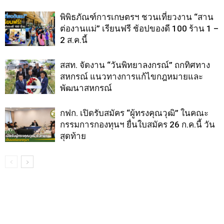
พิพิธภัณฑ์การเกษตรฯ ชวนเที่ยวงาน “สาน
ต่องานแม่” เรียนฟรี ช้อปของดี 100 ร้าน 1 –
2 ส.ค.นี้
สสท. จัดงาน “วันพิทยาลงกรณ์” ถกทิศทาง
สหกรณ์ แนวทางการแก้ไขกฎหมายและ
พัฒนาสหกรณ์
กฟก. เปิดรับสมัคร “ผู้ทรงคุณวุฒิ” ในคณะ
กรรมการกองทุนฯ ยื่นใบสมัคร 26 ก.ค.นี้ วัน
สุดท้าย