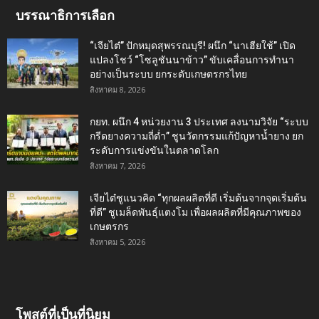
บรรณาธิการเลือก
“เจียไต๋” ปักหมุดสุพรรณบุรี! ผนึก “นาเฮียใช้” เปิด
แปลงโชว์ “โซลูชันนาข้าว” ขับเคลื่อนการทำนา
อย่างเป็นระบบ ยกระดับเกษตรกรไทย
สิงหาคม 8, 2026
กยท. ผนึก 4 หน่วยงาน 3 ประเทศ ลงนามวิจัย “ระบบ
กรีดยางความถี่ต่ำ” ชูนวัตกรรมแก้ปัญหาน้ำยาง ยก
ระดับการแข่งขันในตลาดโลก
สิงหาคม 7, 2026
เจียไต๋ชูแนวคิด “ทุกผลผลิตที่ดี เริ่มต้นจากจุดเริ่มต้น
ที่ดี” ชูเมล็ดพันธุ์แตงโม เพื่อผลผลิตที่มีคุณภาพของ
เกษตรกร
สิงหาคม 5, 2026
โพสต์ที่เป็นที่นิยม