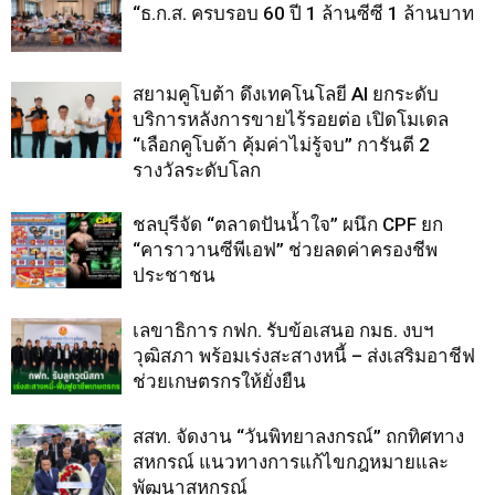
“ธ.ก.ส. ครบรอบ 60 ปี 1 ล้านซีซี 1 ล้านบาท
สยามคูโบต้า ดึงเทคโนโลยี AI ยกระดับ
บริการหลังการขายไร้รอยต่อ เปิดโมเดล
“เลือกคูโบต้า คุ้มค่าไม่รู้จบ” การันตี 2
รางวัลระดับโลก
ชลบุรีจัด “ตลาดปันน้ำใจ” ผนึก CPF ยก
“คาราวานซีพีเอฟ” ช่วยลดค่าครองชีพ
ประชาชน
เลขาธิการ กฟก. รับข้อเสนอ กมธ. งบฯ
วุฒิสภา พร้อมเร่งสะสางหนี้ – ส่งเสริมอาชีฟ
ช่วยเกษตรกรให้ยั่งยืน
สสท. จัดงาน “วันพิทยาลงกรณ์” ถกทิศทาง
สหกรณ์ แนวทางการแก้ไขกฎหมายและ
พัฒนาสหกรณ์