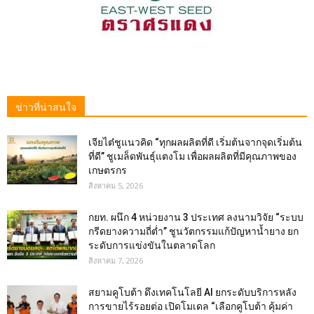
ข่าวที่น่าสนใจ
เจียไต๋ชูแนวคิด “ทุกผลผลิตที่ดี เริ่มต้นจากจุดเริ่มต้น
ที่ดี” ชูเมล็ดพันธุ์แตงโม เพื่อผลผลิตที่มีคุณภาพของ
เกษตรกร
สิงหาคม 5, 2026
กยท. ผนึก 4 หน่วยงาน 3 ประเทศ ลงนามวิจัย “ระบบ
กรีดยางความถี่ต่ำ” ชูนวัตกรรมแก้ปัญหาน้ำยาง ยก
ระดับการแข่งขันในตลาดโลก
สิงหาคม 7, 2026
สยามคูโบต้า ดึงเทคโนโลยี AI ยกระดับบริการหลัง
การขายไร้รอยต่อ เปิดโมเดล “เลือกคูโบต้า คุ้มค่า