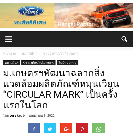
หน้าแรก
หมวดอื่นๆ
ข่าวองค์กร/ธุรกิจเกษตร
หมวดอื่นๆ
ข่าวองค์กร/ธุรกิจเกษตร
ไม่มีหมวดหมู่
ม.เกษตรฯพัฒนาฉลากสิ่ง
แวดล้อมผลิตภัณฑ์หมุนเวียน
“CIRCULAR MARK” เป็นครั้ง
แรกในโลก
โดย
torzkrub
-
พฤษภาคม 9, 2022