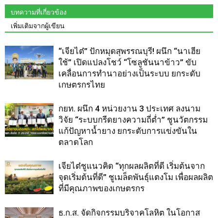
บทความที่เกี่ยวข้อง
เพิ่มเติมจากผู้เขียน
“เจียไต๋” ปักหมุดสุพรรณบุรี! ผนึก “นาเฮีย
ใช้” เปิดแปลงโชว์ “โซลูชันนาข้าว” ขับ
เคลื่อนการทำนาอย่างเป็นระบบ ยกระดับ
เกษตรกรไทย
กยท. ผนึก 4 หน่วยงาน 3 ประเทศ ลงนาม
วิจัย “ระบบกรีดยางความถี่ต่ำ” ชูนวัตกรรม
แก้ปัญหาน้ำยาง ยกระดับการแข่งขันใน
ตลาดโลก
เจียไต๋ชูแนวคิด “ทุกผลผลิตที่ดี เริ่มต้นจาก
จุดเริ่มต้นที่ดี” ชูเมล็ดพันธุ์แตงโม เพื่อผลผลิต
ที่มีคุณภาพของเกษตรกร
ธ.ก.ส. จัดกิจกรรมบริจาคโลหิต ในโอกาส