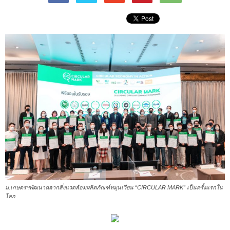
ม.เกษตรฯพัฒนาฉลากสิ่งแวดล้อมผลิตภัณฑ์หมุนเวียน “CIRCULAR MARK” เป็นครั้งแรกใน
โลก