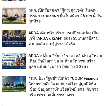
กฟก. เปิดรับสมัคร “ผู้ทรงคุณวุฒิ” ในคณะ
กรรมการกองทุนฯ ยื่นใบสมัคร 26 ก.ค.นี้ วัน
สุดท้าย
ARDA เดินหน้าสร้างการเปลี่ยนแปลง เปิด
เวที “ARDA x ISAN” ยกระดับเกษตรอีสาน
จากองค์ความรู้สู่รายได้จริง
ARDA เปลี่ยน “ขี้ยาง” ราคาหลักสิบ สู่ “หวาย
เทียมรักษ์โลก” ปั้นสินค้านวัตกรรมสร้าง
มูลค่าเพิ่มยางพาราไทยกว่า 30 เท่า
“รมช.ปิยะรัฐชย์” เปิดตัว “COOP Financial
Center” พลิกโฉมสหกรณ์ไทยสู่ยุคดิจิทัล
เชื่อมข้อมูลการเงินเรียลไทม์ ยกระดับการ
บริหารความเสี่ยงครบวงจร