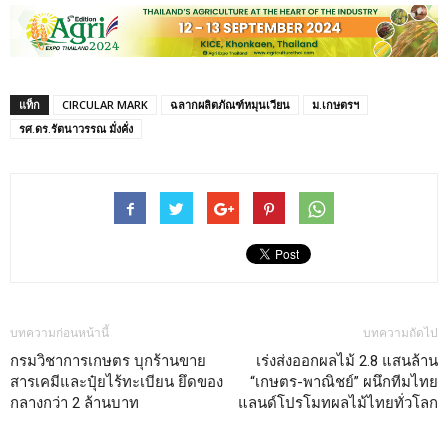
แท็ก
CIRCULAR MARK
ฉลากผลิตภัณฑ์หมุนเวียน
ม.เกษตรฯ
รศ.ดร.รัตนาวรรณ มั่งคั่ง
บทความก่อนหน้านี้
บทความถัดไป
กรมวิชาการเกษตร บุกร้านขาย
เร่งส่งออกผลไม้ 2.8 แสนล้าน
สารเคมีและปุ๋ยไร้ทะเบียน ยึดของ
“เกษตร-พาณิชย์” ผนึกทีมไทย
กลางกว่า 2 ล้านบาท
แลนด์โปรโมทผลไม้ไทยทั่วโลก