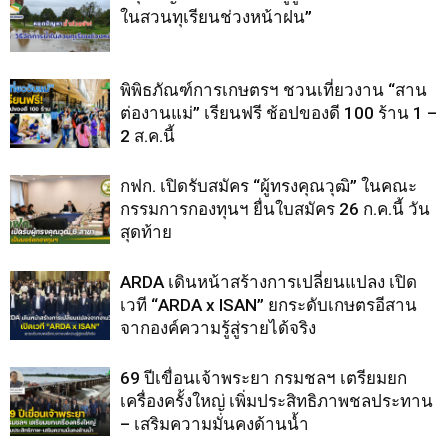
ในสวนทุเรียนช่วงหน้าฝน”
พิพิธภัณฑ์การเกษตรฯ ชวนเที่ยวงาน “สาน
ต่องานแม่” เรียนฟรี ช้อปของดี 100 ร้าน 1 –
2 ส.ค.นี้
กฟก. เปิดรับสมัคร “ผู้ทรงคุณวุฒิ” ในคณะ
กรรมการกองทุนฯ ยื่นใบสมัคร 26 ก.ค.นี้ วัน
สุดท้าย
ARDA เดินหน้าสร้างการเปลี่ยนแปลง เปิด
เวที “ARDA x ISAN” ยกระดับเกษตรอีสาน
จากองค์ความรู้สู่รายได้จริง
69 ปีเขื่อนเจ้าพระยา กรมชลฯ เตรียมยก
เครื่องครั้งใหญ่ เพิ่มประสิทธิภาพชลประทาน
– เสริมความมั่นคงด้านน้ำ