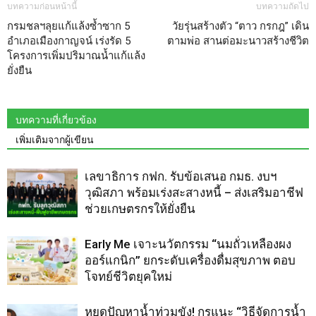
บทความก่อนหน้านี้
บทความถัดไป
กรมชลฯลุยแก้แล้งซ้ำซาก 5
วัยรุ่นสร้างตัว “ตาว กรกฎ” เดิน
อำเภอเมืองกาญจน์ เร่งรัด 5
ตามพ่อ สานต่อมะนาวสร้างชีวิต
โครงการเพิ่มปริมาณน้ำแก้แล้ง
ยั่งยืน
บทความที่เกี่ยวข้อง
เพิ่มเติมจากผู้เขียน
เลขาธิการ กฟก. รับข้อเสนอ กมธ. งบฯ
วุฒิสภา พร้อมเร่งสะสางหนี้ – ส่งเสริมอาชีฟ
ช่วยเกษตรกรให้ยั่งยืน
Early Me เจาะนวัตกรรม “นมถั่วเหลืองผง
ออร์แกนิก” ยกระดับเครื่องดื่มสุขภาพ ตอบ
โจทย์ชีวิตยุคใหม่
หยุดปัญหาน้ำท่วมขัง! กูรูแนะ “วิธีจัดการน้ำ