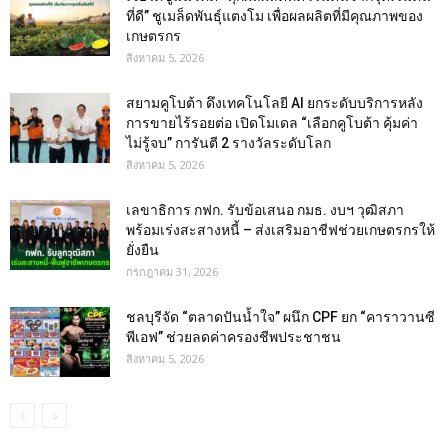
ที่ดี” ชูเมล็ดพันธุ์แตงโม เพื่อผลผลิตที่มีคุณภาพของ
เกษตรกร
สิงหาคม 5, 2026
สยามคูโบต้า ดึงเทคโนโลยี AI ยกระดับบริการหลัง
การขายไร้รอยต่อ เปิดโมเดล “เลือกคูโบต้า คุ้มค่า
ไม่รู้จบ” การันตี 2 รางวัลระดับโลก
สิงหาคม 5, 2026
เลขาธิการ กฟก. รับข้อเสนอ กมธ. งบฯ วุฒิสภา
พร้อมเร่งสะสางหนี้ – ส่งเสริมอาชีฟช่วยเกษตรกรให้
ยั่งยืน
กรกฎาคม 31, 2026
ชลบุรีจัด “ตลาดปันน้ำใจ” ผนึก CPF ยก “คาราวานซี
พีเอฟ” ช่วยลดค่าครองชีพประชาชน
สิงหาคม 5, 2026