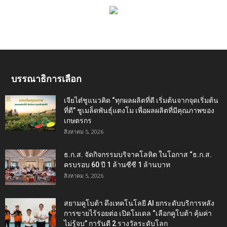
บรรณาธิการเลือก
เจียไต๋ชูแนวคิด “ทุกผลผลิตที่ดี เริ่มต้นจากจุดเริ่มต้น
ที่ดี” ชูเมล็ดพันธุ์แตงโม เพื่อผลผลิตที่มีคุณภาพของ
เกษตรกร
สิงหาคม 5, 2026
ธ.ก.ส. จัดกิจกรรมบริจาคโลหิต ในโอกาส “ธ.ก.ส.
ครบรอบ 60 ปี 1 ล้านซีซี 1 ล้านบาท
สิงหาคม 5, 2026
สยามคูโบต้า ดึงเทคโนโลยี AI ยกระดับบริการหลัง
การขายไร้รอยต่อ เปิดโมเดล “เลือกคูโบต้า คุ้มค่า
ไม่รู้จบ” การันตี 2 รางวัลระดับโลก