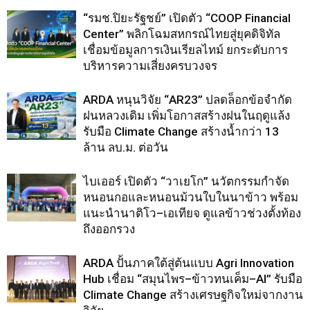
“รมช.ปิยะรัฐชย์” เปิดตัว “COOP Financial
Center” พลิกโฉมสหกรณ์ไทยสู่ยุคดิจิทัล
เชื่อมข้อมูลการเงินเรียลไทม์ ยกระดับการ
บริหารความเสี่ยงครบวงจร
ARDA หนุนวิจัย “AR23” ปลดล็อกข้อจำกัด
ฝนหลวงเดิม เพิ่มโอกาสสร้างฝนในฤดูแล้ง
รับมือ Climate Change สร้างน้ำกว่า 13
ล้าน ลบ.ม. ต่อวัน
ไบเออร์ เปิดตัว “วาเยโก” นวัตกรรมกำจัด
หนอนกอและหนอนม้วนใบในนาข้าว พร้อม
แนะนำนาติโว–เอเทียจ ดูแลข้าวช่วงตั้งท้อง
ถึงออกรวง
ARDA ปั้นภาคใต้สู่ต้นแบบ Agri Innovation
Hub เชื่อม “สมุนไพร–ข้าวทนเค็ม–AI” รับมือ
Climate Change สร้างเศรษฐกิจใหม่จากงาน