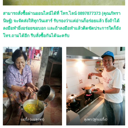
สามารถสั่งซื้อผ่านออนไลน์ได้ที่ โทร.ไลน์ 0897877373 (คุณภัทรา
นิษฐ์) จะจัดส่งให้ทุกวันเสาร์ รับรองว่าแค่อ่านก็อร่อยแล้ว ยิ่งถ้าได้
ลงมือทำยิ่งอร่อยขอบอก และถ้าลงมือทำแล้วติดขัดประการใดก็ยัง
โทร.ถามได้อีก รีบสั่งซื้อกันได้นะครับ
แม่ถิ้ง (แม่ลุงพร)
ลุงพร (ลูกแม่ถิ้ง)