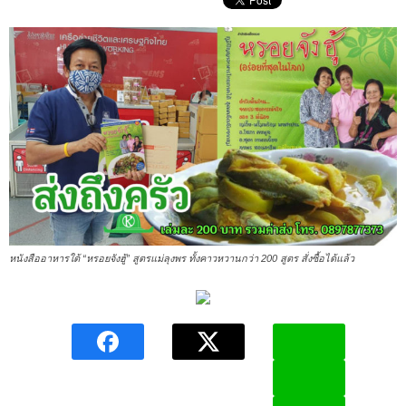
หนังสืออาหารใต้ “หรอยจังฮู้” สูตรแม่ลุงพร ทั้งคาวหวานกว่า 200 สูตร สั่งซื้อได้แล้ว