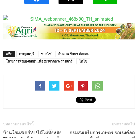
แท็ก
กาญจนบุรี
ขายไข่
สืบสาน รักษา ต่อยอด
โครงการห้วยองคตอันเนื่องมาจากพระราชดำริ
ไก่ไข่
บทความก่อนหน้านี้
บทความถัดไป
บ้านโฮมสเตย์VIPไม้ไผ่ทั้งหลัง
กรมส่งเสริมการเกษตร รณรงค์ลด