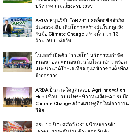
บริหารความเสี่ยงครบวงจร
ARDA หนุนวิจัย “AR23” ปลดล็อกข้อจำกัด
ฝนหลวงเดิม เพิ่มโอกาสสร้างฝนในฤดูแล้ง
รับมือ Climate Change สร้างน้ำกว่า 13
ล้าน ลบ.ม. ต่อวัน
ไบเออร์ เปิดตัว “วาเยโก” นวัตกรรมกำจัด
หนอนกอและหนอนม้วนใบในนาข้าว พร้อม
แนะนำนาติโว–เอเทียจ ดูแลข้าวช่วงตั้งท้อง
ถึงออกรวง
ARDA ปั้นภาคใต้สู่ต้นแบบ Agri Innovation
Hub เชื่อม “สมุนไพร–ข้าวทนเค็ม–AI” รับมือ
Climate Change สร้างเศรษฐกิจใหม่จากงาน
วิจัย
ครบ 10 ปี “ปศุสัตว์ OK” ผนึกหอการค้า-
เอกชน ยกระดับร้านค้าปลอดภัย ดัน