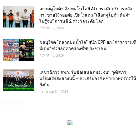
สยามคูโบต้า ดึงเทคโนโลยี AI ยกระดับบริการหลัง
การขายไร้รอยต่อ เปิดโมเดล “เลือกคูโบต้า คุ้มค่า
ไม่รู้จบ” การันตี 2 รางวัลระดับโลก
สิงหาคม 5, 2026
ชลบุรีจัด “ตลาดปันน้ำใจ” ผนึก CPF ยก “คาราวานซี
พีเอฟ” ช่วยลดค่าครองชีพประชาชน
สิงหาคม 5, 2026
เลขาธิการ กฟก. รับข้อเสนอ กมธ. งบฯ วุฒิสภา
พร้อมเร่งสะสางหนี้ – ส่งเสริมอาชีฟช่วยเกษตรกรให้
ยั่งยืน
กรกฎาคม 31, 2026