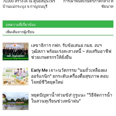
70,000 สร้างได้ ณ ศูนย์สมุนไพร
การเผาพื้นที่เกษตรภาคกลาง ที่
บ้านแม่กระบุง จ.กาญจนบุรี
ชัยนาท
บทความที่เกี่ยวข้อง
เพิ่มเติมจากผู้เขียน
เลขาธิการ กฟก. รับข้อเสนอ กมธ. งบฯ
วุฒิสภา พร้อมเร่งสะสางหนี้ – ส่งเสริมอาชีฟ
ช่วยเกษตรกรให้ยั่งยืน
Early Me เจาะนวัตกรรม “นมถั่วเหลืองผง
ออร์แกนิก” ยกระดับเครื่องดื่มสุขภาพ ตอบ
โจทย์ชีวิตยุคใหม่
หยุดปัญหาน้ำท่วมขัง! กูรูแนะ “วิธีจัดการน้ำ
ในสวนทุเรียนช่วงหน้าฝน”