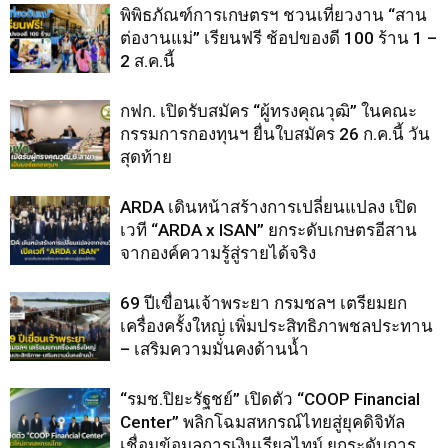
พิพิธภัณฑ์การเกษตรฯ ชวนเที่ยวงาน “สาน
ต่องานแม่” เรียนฟรี ช้อปของดี 100 ร้าน 1 –
2 ส.ค.นี้
กฟก. เปิดรับสมัคร “ผู้ทรงคุณวุฒิ” ในคณะ
กรรมการกองทุนฯ ยื่นใบสมัคร 26 ก.ค.นี้ วัน
สุดท้าย
ARDA เดินหน้าสร้างการเปลี่ยนแปลง เปิด
เวที “ARDA x ISAN” ยกระดับเกษตรอีสาน
จากองค์ความรู้สู่รายได้จริง
69 ปีเขื่อนเจ้าพระยา กรมชลฯ เตรียมยก
เครื่องครั้งใหญ่ เพิ่มประสิทธิภาพชลประทาน
– เสริมความมั่นคงด้านน้ำ
“รมช.ปิยะรัฐชย์” เปิดตัว “COOP Financial
Center” พลิกโฉมสหกรณ์ไทยสู่ยุคดิจิทัล
เชื่อมข้อมูลการเงินเรียลไทม์ ยกระดับการ