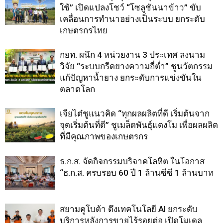
ใช้” เปิดแปลงโชว์ “โซลูชันนาข้าว” ขับ
เคลื่อนการทำนาอย่างเป็นระบบ ยกระดับ
เกษตรกรไทย
กยท. ผนึก 4 หน่วยงาน 3 ประเทศ ลงนาม
วิจัย “ระบบกรีดยางความถี่ต่ำ” ชูนวัตกรรม
แก้ปัญหาน้ำยาง ยกระดับการแข่งขันใน
ตลาดโลก
เจียไต๋ชูแนวคิด “ทุกผลผลิตที่ดี เริ่มต้นจาก
จุดเริ่มต้นที่ดี” ชูเมล็ดพันธุ์แตงโม เพื่อผลผลิต
ที่มีคุณภาพของเกษตรกร
ธ.ก.ส. จัดกิจกรรมบริจาคโลหิต ในโอกาส
“ธ.ก.ส. ครบรอบ 60 ปี 1 ล้านซีซี 1 ล้านบาท
สยามคูโบต้า ดึงเทคโนโลยี AI ยกระดับ
บริการหลังการขายไร้รอยต่อ เปิดโมเดล