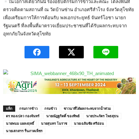
ในโอกาสเดียวกันนี้ รองอธิบดีกรมการข้าวและคณะ ได้ลงพื้นที่
ตรวจติดตามสถานที่ ณ วัดบ้านซ่าน อำเภอศรีสำโรง จังหวัดสุโขทัย
เพื่อเตรียมการให้การต้อนรับ พลเอกประยุทธ์ จันทร์โอชา นายก
รัฐมนตรี ที่ลงพื้นที่มาตรวจเยี่ยมประชาชนที่ได้รับผลกระทบจาก
อุทกภัยในจังหวัดสุโขทัย
แท็ก
กรมการข้าว
กรมข้าว
ชาวนาที่ได้ผลกระทบจากน้ำท่วม
ดร.ทองเปลว กองจันทร์
นายณัฎฐกิตติ์ ของทิพย์
นายประภัตร โพธสุธน
นายพนม แผลงฤทธิ์
นายสุนทร โนราช
นายเฉลิมชัย ศรีอ่อน
นายเสกสรร รื่นภาคเพ็ชร