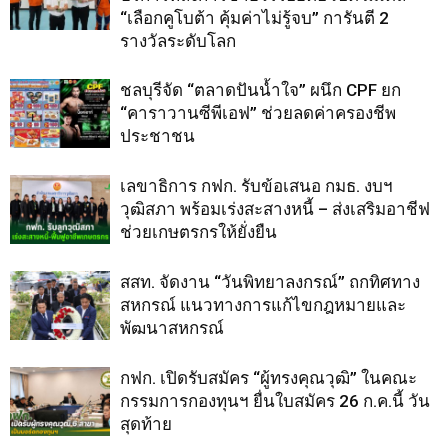
“เลือกคูโบต้า คุ้มค่าไม่รู้จบ” การันตี 2
รางวัลระดับโลก
ชลบุรีจัด “ตลาดปันน้ำใจ” ผนึก CPF ยก
“คาราวานซีพีเอฟ” ช่วยลดค่าครองชีพ
ประชาชน
เลขาธิการ กฟก. รับข้อเสนอ กมธ. งบฯ
วุฒิสภา พร้อมเร่งสะสางหนี้ – ส่งเสริมอาชีฟ
ช่วยเกษตรกรให้ยั่งยืน
สสท. จัดงาน “วันพิทยาลงกรณ์” ถกทิศทาง
สหกรณ์ แนวทางการแก้ไขกฎหมายและ
พัฒนาสหกรณ์
กฟก. เปิดรับสมัคร “ผู้ทรงคุณวุฒิ” ในคณะ
กรรมการกองทุนฯ ยื่นใบสมัคร 26 ก.ค.นี้ วัน
สุดท้าย