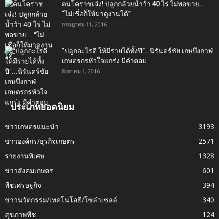
คนโคราชเจ๋ง! ปลูกกล้วยน้ำว้า 40 ไร่ ไม่พอขาย…
“ไม่เชื่อก็ให้มาดูงานได้”‬
กรกฎาคม 11, 2016
“ปลูกอะไรดี ให้มีรายได้ทั้งปี”…นิรันดร์ชัย เกษบึงกาฬ
เกษตรกรหัวใจแกร่ง มีคำตอบ
สิงหาคม 1, 2016
ประเภทยอดนิยม
ข่าวเกษตรแนะนำ
3193
ข่าวองค์กร/ธุรกิจเกษตร
2571
รายงานพิเศษ
1328
ข่าวสังคมเกษตร
601
พืชเศรษฐกิจ
394
ข่าวนวัตกรรม/เทคโนโลยี/โซล่าเซลล์
340
สุขภาพพืช
124