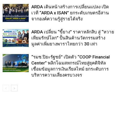
ARDA เดินหน้าสร้างการเปลี่ยนแปลง เปิด
เวที “ARDA x ISAN” ยกระดับเกษตรอีสาน
จากองค์ความรู้สู่รายได้จริง
ARDA เปลี่ยน “ขี้ยาง” ราคาหลักสิบ สู่ “หวาย
เทียมรักษ์โลก” ปั้นสินค้านวัตกรรมสร้าง
มูลค่าเพิ่มยางพาราไทยกว่า 30 เท่า
“รมช.ปิยะรัฐชย์” เปิดตัว “COOP Financial
Center” พลิกโฉมสหกรณ์ไทยสู่ยุคดิจิทัล
เชื่อมข้อมูลการเงินเรียลไทม์ ยกระดับการ
บริหารความเสี่ยงครบวงจร