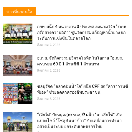
ข่าวที่น่าสนใจ
กยท. ผนึก 4 หน่วยงาน 3 ประเทศ ลงนามวิจัย “ระบบ
กรีดยางความถี่ต่ำ” ชูนวัตกรรมแก้ปัญหาน้ำยาง ยก
ระดับการแข่งขันในตลาดโลก
สิงหาคม 7, 2026
ธ.ก.ส. จัดกิจกรรมบริจาคโลหิต ในโอกาส “ธ.ก.ส.
ครบรอบ 60 ปี 1 ล้านซีซี 1 ล้านบาท
สิงหาคม 5, 2026
ชลบุรีจัด “ตลาดปันน้ำใจ” ผนึก CPF ยก “คาราวานซี
พีเอฟ” ช่วยลดค่าครองชีพประชาชน
สิงหาคม 5, 2026
“เจียไต๋” ปักหมุดสุพรรณบุรี! ผนึก “นาเฮียใช้” เปิด
แปลงโชว์ “โซลูชันนาข้าว” ขับเคลื่อนการทำนา
อย่างเป็นระบบ ยกระดับเกษตรกรไทย