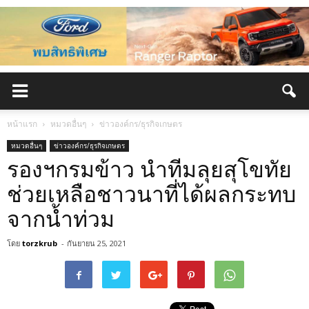
หน้าแรก
หมวดอื่นๆ
ข่าวองค์กร/ธุรกิจเกษตร
หมวดอื่นๆ
ข่าวองค์กร/ธุรกิจเกษตร
รองฯกรมข้าว นำทีมลุยสุโขทัย
ช่วยเหลือชาวนาที่ได้ผลกระทบ
จากน้ำท่วม
โดย
torzkrub
-
กันยายน 25, 2021