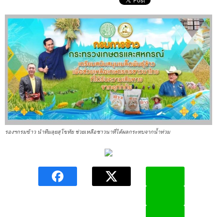
รองฯกรมข้าว นำทีมลุยสุโขทัย ช่วยเหลือชาวนาที่ได้ผลกระทบจากน้ำท่วม