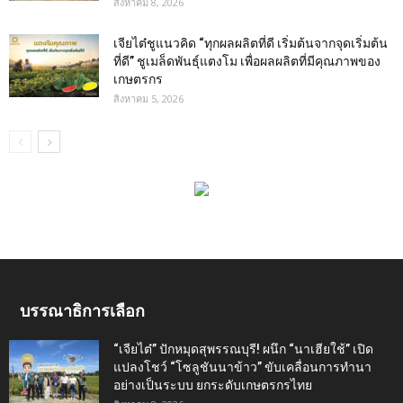
สิงหาคม 8, 2026
เจียไต๋ชูแนวคิด “ทุกผลผลิตที่ดี เริ่มต้นจากจุดเริ่มต้น
ที่ดี” ชูเมล็ดพันธุ์แตงโม เพื่อผลผลิตที่มีคุณภาพของ
เกษตรกร
สิงหาคม 5, 2026
บรรณาธิการเลือก
“เจียไต๋” ปักหมุดสุพรรณบุรี! ผนึก “นาเฮียใช้” เปิด
แปลงโชว์ “โซลูชันนาข้าว” ขับเคลื่อนการทำนา
อย่างเป็นระบบ ยกระดับเกษตรกรไทย