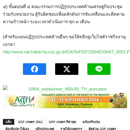
๔) ขั้นตอนที่ ๔ คณะกรรมการปฏิรูปประเทศด้านเศรษฐกิจประชุม
ร่วมกับหน่วยงาน ผู้รับผิดชอบเพื่อผลักดันการขับเคลื่อนและติดตาม
ความก้าวหน้า ระยะเวลาดำเนินการ ทุก ๓ เดือน
(สำหรับแผนปฏิรูปประเทศด้านอื่นๆ ขอให้คลิกดูเว็บไซต์ราชกิจจานุ
เบกษา
http://www.ratchakitcha.soc.go.th/DATA/PDF/2564/E/044/T_0001.
แท็ก
GDP เกษตร 2562
GDP เกษตร ปีล่าสุด
ฉบับปรับปรุง
ต้องจับปลาได้เอง
ปฏิรูปประเทศ
รายได้เกษตรกร
สัดส่วน GDP เกษตร