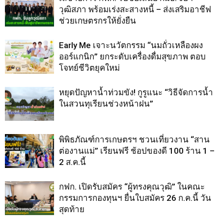
วุฒิสภา พร้อมเร่งสะสางหนี้ – ส่งเสริมอาชีฟ
ช่วยเกษตรกรให้ยั่งยืน
Early Me เจาะนวัตกรรม “นมถั่วเหลืองผง
ออร์แกนิก” ยกระดับเครื่องดื่มสุขภาพ ตอบ
โจทย์ชีวิตยุคใหม่
หยุดปัญหาน้ำท่วมขัง! กูรูแนะ “วิธีจัดการน้ำ
ในสวนทุเรียนช่วงหน้าฝน”
พิพิธภัณฑ์การเกษตรฯ ชวนเที่ยวงาน “สาน
ต่องานแม่” เรียนฟรี ช้อปของดี 100 ร้าน 1 –
2 ส.ค.นี้
กฟก. เปิดรับสมัคร “ผู้ทรงคุณวุฒิ” ในคณะ
กรรมการกองทุนฯ ยื่นใบสมัคร 26 ก.ค.นี้ วัน
สุดท้าย