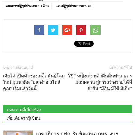
แผนการปฏิรูปประเทศ 13 ด้าน
แผนปฏิรูปด้านการเกษตร
บทความก่อนหน้านี้
บทความถัดไป
เจียไต๋ เปิดตัวซองเมล็ดพันธุ์โฉม
YSF หญิงเก่ง พลิกผืนดินทำเกษตร
ใหม่ ชูแนวคิด “ปลูกง่าย สไตล์
ผสมผสาน สู่การสร้างรายได้ที่
คุณ” เริ่มแล้ววันนี้
ยั่งยืน “มีกิน มีใช้ มีเก็บ”
บทความที่เกี่ยวข้อง
เพิ่มเติมจากผู้เขียน
เลขาธิการ กฟก. รับข้อเสนอ กมธ. งบฯ