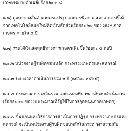
เกษตรขยายตัวเฉลี่ยร้อยละ ๓.๘
๒.๒) มูลค่าของสินค้าเกษตรแปรรูป เกษตรชีวภาพ และเกษตรที่ได้
จากเทคโนโลยีสมัยใหม่คิดเป็นสัดส่วนร้อยละ ๒๐ ของ GDP ภาค
เกษตร ภายใน ๕ ปี
๒.๓) รายได้เงินสดสุทธิทางการเกษตรเพิ่มขึ้นร้อยละ ๕ ต่อปี
๒.๑.๒ หน่วยงานผู้รับผิดชอบหลัก กระทรวงเกษตรและสหกรณ์
๒.๑.๓ ระยะเวลาดำเนินการรวม ๒ ปี (๒๕๖๔-๒๕๖๕)
๒.๑.๔ ประมาณการวงเงินรวม และแหล่งที่มาของเงินงบดำเนินงาน
(ร้อยละ ๑๐ ของงบประมาณที่รัฐใช้ในการอุดหนุนภาคเกษตร)
๒.๑.๕ ขั้นตอนและวิธีการการดำเนินการปฏิรูป กระทรวงเกษตรและ
สหกรณ์ จะเป็นหน่วยงานผู้รับผิดชอบหลักในการท างานร่วมกับ