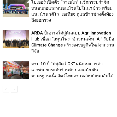
ไบเออร์ เปิดตัว “วาเยโก” นวัตกรรมกำจัด
หนอนกอและหนอนม้วนใบในนาข้าว พร้อม
แนะนำนาติโว–เอเทียจ ดูแลข้าวช่วงตั้งท้อง
ถึงออกรวง
ARDA ปั้นภาคใต้สู่ต้นแบบ Agri Innovation
Hub เชื่อม “สมุนไพร–ข้าวทนเค็ม–AI” รับมือ
Climate Change สร้างเศรษฐกิจใหม่จากงาน
วิจัย
ครบ 10 ปี “ปศุสัตว์ OK” ผนึกหอการค้า-
เอกชน ยกระดับร้านค้าปลอดภัย ดัน
มาตรฐานเนื้อสัตว์ไทยตรวจสอบย้อนกลับได้