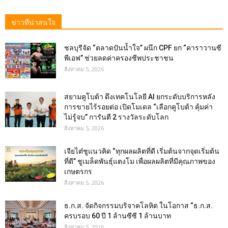
ข่าวที่น่าสนใจ
ชลบุรีจัด “ตลาดปันน้ำใจ” ผนึก CPF ยก “คาราวานซี
พีเอฟ” ช่วยลดค่าครองชีพประชาชน
สิงหาคม 5, 2026
สยามคูโบต้า ดึงเทคโนโลยี AI ยกระดับบริการหลัง
การขายไร้รอยต่อ เปิดโมเดล “เลือกคูโบต้า คุ้มค่า
ไม่รู้จบ” การันตี 2 รางวัลระดับโลก
สิงหาคม 5, 2026
เจียไต๋ชูแนวคิด “ทุกผลผลิตที่ดี เริ่มต้นจากจุดเริ่มต้น
ที่ดี” ชูเมล็ดพันธุ์แตงโม เพื่อผลผลิตที่มีคุณภาพของ
เกษตรกร
สิงหาคม 5, 2026
ธ.ก.ส. จัดกิจกรรมบริจาคโลหิต ในโอกาส “ธ.ก.ส.
ครบรอบ 60 ปี 1 ล้านซีซี 1 ล้านบาท
สิงหาคม 5, 2026