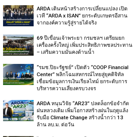
ARDA เดินหน้าสร้างการเปลี่ยนแปลง เปิด
เวที “ARDA x ISAN” ยกระดับเกษตรอีสาน
จากองค์ความรู้สู่รายได้จริง
69 ปีเขื่อนเจ้าพระยา กรมชลฯ เตรียมยก
เครื่องครั้งใหญ่ เพิ่มประสิทธิภาพชลประทาน
– เสริมความมั่นคงด้านน้ำ
“รมช.ปิยะรัฐชย์” เปิดตัว “COOP Financial
Center” พลิกโฉมสหกรณ์ไทยสู่ยุคดิจิทัล
เชื่อมข้อมูลการเงินเรียลไทม์ ยกระดับการ
บริหารความเสี่ยงครบวงจร
ARDA หนุนวิจัย “AR23” ปลดล็อกข้อจำกัด
ฝนหลวงเดิม เพิ่มโอกาสสร้างฝนในฤดูแล้ง
รับมือ Climate Change สร้างน้ำกว่า 13
ล้าน ลบ.ม. ต่อวัน