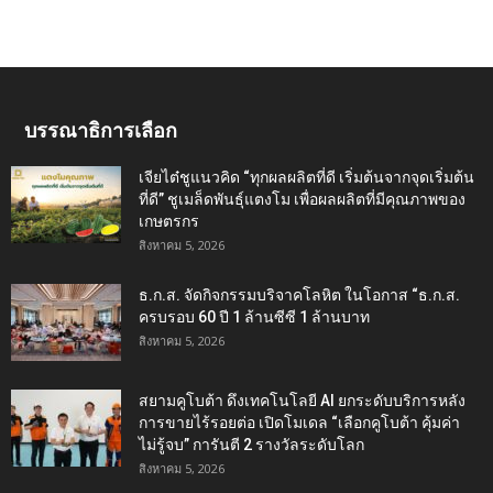
บรรณาธิการเลือก
เจียไต๋ชูแนวคิด “ทุกผลผลิตที่ดี เริ่มต้นจากจุดเริ่มต้น
ที่ดี” ชูเมล็ดพันธุ์แตงโม เพื่อผลผลิตที่มีคุณภาพของ
เกษตรกร
สิงหาคม 5, 2026
ธ.ก.ส. จัดกิจกรรมบริจาคโลหิต ในโอกาส “ธ.ก.ส.
ครบรอบ 60 ปี 1 ล้านซีซี 1 ล้านบาท
สิงหาคม 5, 2026
สยามคูโบต้า ดึงเทคโนโลยี AI ยกระดับบริการหลัง
การขายไร้รอยต่อ เปิดโมเดล “เลือกคูโบต้า คุ้มค่า
ไม่รู้จบ” การันตี 2 รางวัลระดับโลก
สิงหาคม 5, 2026