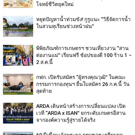
โจทย์ชีวิตยุคใหม่
หยุดปัญหาน้ำท่วมขัง! กูรูแนะ “วิธีจัดการน้ำ
ในสวนทุเรียนช่วงหน้าฝน”
พิพิธภัณฑ์การเกษตรฯ ชวนเที่ยวงาน “สาน
ต่องานแม่” เรียนฟรี ช้อปของดี 100 ร้าน 1 –
2 ส.ค.นี้
กฟก. เปิดรับสมัคร “ผู้ทรงคุณวุฒิ” ในคณะ
กรรมการกองทุนฯ ยื่นใบสมัคร 26 ก.ค.นี้ วัน
สุดท้าย
ARDA เดินหน้าสร้างการเปลี่ยนแปลง เปิด
เวที “ARDA x ISAN” ยกระดับเกษตรอีสาน
จากองค์ความรู้สู่รายได้จริง