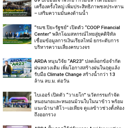
69 ปีเขื่อนเจ้าพระยา กรมชลฯ เตรียมยก
เครื่องครั้งใหญ่ เพิ่มประสิทธิภาพชลประทาน
– เสริมความมั่นคงด้านน้ำ
“รมช.ปิยะรัฐชย์” เปิดตัว “COOP Financial
Center” พลิกโฉมสหกรณ์ไทยสู่ยุคดิจิทัล
เชื่อมข้อมูลการเงินเรียลไทม์ ยกระดับการ
บริหารความเสี่ยงครบวงจร
ARDA หนุนวิจัย “AR23” ปลดล็อกข้อจำกัด
ฝนหลวงเดิม เพิ่มโอกาสสร้างฝนในฤดูแล้ง
รับมือ Climate Change สร้างน้ำกว่า 13
ล้าน ลบ.ม. ต่อวัน
ไบเออร์ เปิดตัว “วาเยโก” นวัตกรรมกำจัด
หนอนกอและหนอนม้วนใบในนาข้าว พร้อม
แนะนำนาติโว–เอเทียจ ดูแลข้าวช่วงตั้งท้อง
ถึงออกรวง