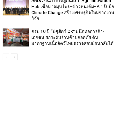
ARDA ปั้นภาคใต้สู่ต้นแบบ Agri Innovation
Hub เชื่อม “สมุนไพร–ข้าวทนเค็ม–AI” รับมือ
Climate Change สร้างเศรษฐกิจใหม่จากงาน
วิจัย
ครบ 10 ปี “ปศุสัตว์ OK” ผนึกหอการค้า-
เอกชน ยกระดับร้านค้าปลอดภัย ดัน
มาตรฐานเนื้อสัตว์ไทยตรวจสอบย้อนกลับได้