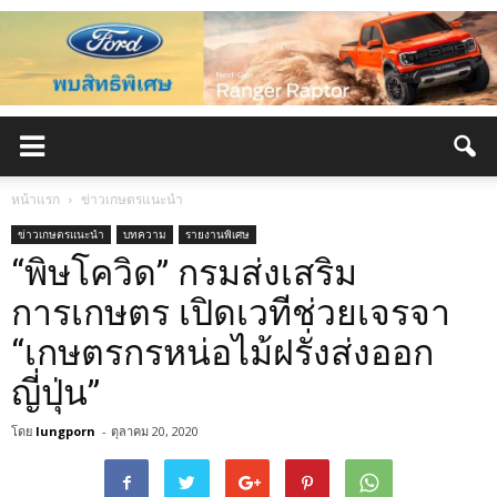
หน้าแรก
ข่าวเกษตรแนะนำ
ข่าวเกษตรแนะนำ
บทความ
รายงานพิเศษ
“พิษโควิด” กรมส่งเสริม
การเกษตร เปิดเวทีช่วยเจรจา
“เกษตรกรหน่อไม้ฝรั่งส่งออก
ญี่ปุ่น”
โดย
lungporn
-
ตุลาคม 20, 2020