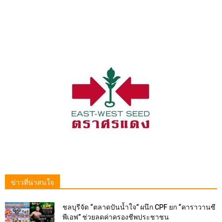
ข่าวที่น่าสนใจ
ชลบุรีจัด “ตลาดปันน้ำใจ” ผนึก CPF ยก “คาราวานซี
พีเอฟ” ช่วยลดค่าครองชีพประชาชน