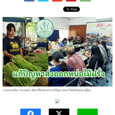
กรมส่งเสริมการเกษตร เปิดเวทีช่วยเจรจาแก้ปัญหาหน่อไม้ฝรั่งส่งออกญี่ปุ่น...