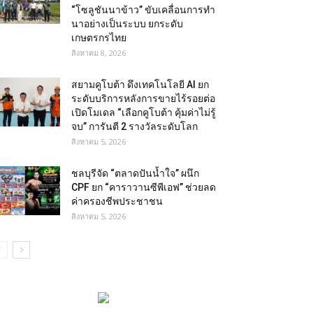
“โซลูชันนาข้าว” ขับเคลื่อนการทำ
นาอย่างเป็นระบบ ยกระดับ
เกษตรกรไทย
สิงหาคม 8, 2026
สยามคูโบต้า ดึงเทคโนโลยี AI ยก
ระดับบริการหลังการขายไร้รอยต่อ
เปิดโมเดล “เลือกคูโบต้า คุ้มค่าไม่รู้
จบ” การันตี 2 รางวัลระดับโลก
สิงหาคม 5, 2026
ชลบุรีจัด “ตลาดปันน้ำใจ” ผนึก
CPF ยก “คาราวานซีพีเอฟ” ช่วยลด
ค่าครองชีพประชาชน
สิงหาคม 5, 2026