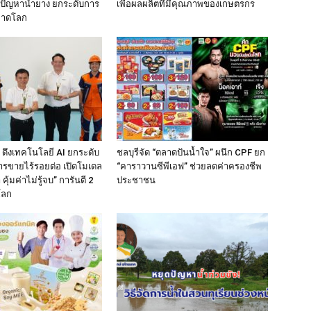
้ปัญหาน้ำยาง ยกระดับการ
เพื่อผลผลิตที่มีคุณภาพของเกษตรกร
ลาดโลก
 ดึงเทคโนโลยี AI ยกระดับ
ชลบุรีจัด “ตลาดปันน้ำใจ” ผนึก CPF ยก
ารขายไร้รอยต่อ เปิดโมเดล
“คาราวานซีพีเอฟ” ช่วยลดค่าครองชีพ
 คุ้มค่าไม่รู้จบ” การันตี 2
ประชาชน
โลก