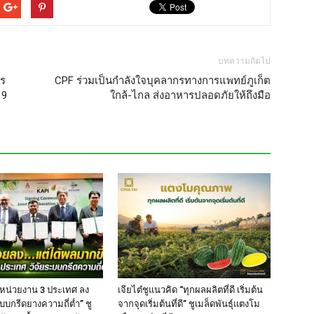
บทความถัดไป
าร
CPF ร่วมเป็นกำลังใจบุคลากรทางการแพทย์ภูเก็ต
19
ใกล้-ไกล ส่งอาหารปลอดภัยให้ถึงมือ
 หน่วยงาน 3 ประเทศ ลง
เจียไต๋ชูแนวคิด “ทุกผลผลิตที่ดี เริ่มต้น
บบกรีดยางความถี่ต่ำ” ชู
จากจุดเริ่มต้นที่ดี” ชูเมล็ดพันธุ์แตงโม