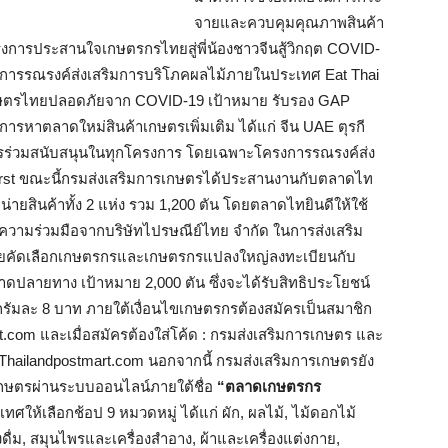
จายและควบคุมคุณภาพสินค้า
โครงการประสานใจเกษตรกรไทยสู่พี่น้องชาวจีนสู้วิกฤต COVID-
โครงการรณรงค์ส่งเสริมการบริโภคผลไม้ภายในประเทศ Eat Thai
าเกษตรไทยปลอดภัยจาก COVID-19 เป้าหมาย รับรอง GAP
รหาตลาดใหม่สินค้าเกษตรเพิ่มเติม ได้แก่ จีน UAE ตุรกี
ษตรร่วมสนับสนุนในทุกโครงการ โดยเฉพาะโครงการรณรงค์ส่ง
irst ขณะนี้กรมส่งเสริมการเกษตรได้ประสานงานกับตลาดไท
ายสินค้าทั้ง 2 แห่ง รวม 1,200 ตัน โดยตลาดไทยินดีให้ใช้
รับความร่วมมือจากบริษัทไปรษณีย์ไทย จำกัด ในการส่งเสริม
ดยคัดเลือกเกษตรกรและเกษตรกรแปลงใหญ่ลงทะเบียนกับ
ลาดปลายทาง เป้าหมาย 2,000 ตัน ซึ่งจะได้รับสิทธิประโยชน์
รัมละ 8 บาท ภายใต้เงื่อนไขเกษตรกรต้องสมัครเป็นสมาชิก
.com และเมื่อสมัครต้องใส่โค้ด : กรมส่งเสริมการเกษตร และ
 Thailandpostmart.com นอกจากนี้ กรมส่งเสริมการเกษตรยัง
าเกษตรผ่านระบบออนไลน์ภายใต้ชื่อ
“ตลาดเกษตรกร
เทศให้เลือกช้อป 9 หมวดหมู่ ได้แก่ ผัก, ผลไม้, ไม้ดอกไม้
ื่ม, สมุนไพรและเครื่องสำอาง, ผ้าและเครื่องแต่งกาย,