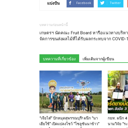
แบ่งปัน
Facebook
Twitter
บทความก่อนหน้านี้
เกษตรฯ นัดคณะ Fruit Board หารือแนวทางบริห
จัดการขนส่งผลไม้ที่ได้รับผลกระทบจาก COVID-
บทความที่เกี่ยวข้อง
เพิ่มเติมจากผู้เขียน
“เจียไต๋” ปักหมุดสุพรรณบุรี! ผนึก “นา
กยท. ผนึก 4
เฮียใช้” เปิดแปลงโชว์ “โซลูชันนาข้าว”
นามวิจัย “ระ