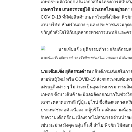
เกษตรฯ พลิกวิกฤตเป็นโอกาสดันโครงการสนับสนุ
เกษตรไทย เกษตรกรอยู่ได้ ประเทศไทยอยู่รอด”
COVID-19 ที่มีต่อสินค้าเกษตรไทยทั้งไม้ผล พืชผัก
งาน บริษัท ห้าง/ร้านต่าง ๆ และประชาชนร่วมอ
ขวัญกำลังใจให้กับบุคลากรทางการแพทย์ และครอ
นายเข้มแข็ง ยุติธรรมดำรง อธิบดีกรมส่งเสริมการเกษตร นำทีมรณร
นายเข้มแข็ง ยุติธรรมดำรง
อธิบดีกรมส่งเสริมก
สายพันธุ์ใหม่ หรือ COVID-19 ส่งผลกระทบต่อเ
เศรษฐกิจต่าง ๆ ไม่ว่าจะเป็นอุตสาหกรรมการผลิต
เกษตร ซึ่งบางสินค้าจะมีผลผลิตออกมากในช่วงวิ
เฉพาะตลาดเกาหลี ญี่ปุ่น ยุโรป ซึ่งต้องส่งทางเคร
ประเทศชะลอตัวเนื่องจากผู้บริโภคเดินตลาดน้อยล
รับความเดือดร้อน เนื่องจากไม่สามารถจำหน่ายผ
เช่น มะม่วง มังคุด องุ่น ลิ้นจี่ ลำไย พืชผัก ไม้ดอ