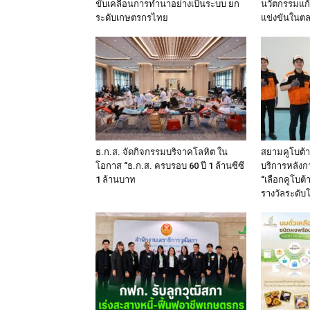
ขับเคลื่อนการทำนาอย่างเป็นระบบ ยก
นวัตกรรมแก
ระดับเกษตรกรไทย
แข่งขันในต
ธ.ก.ส. จัดกิจกรรมบริจาคโลหิต ใน
สยามคูโบต้า
โอกาส “ธ.ก.ส. ครบรอบ 60 ปี 1 ล้านซีซี
บริการหลังก
1 ล้านบาท
“เลือกคูโบต้า
รางวัลระดับ