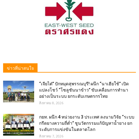
ข่าวที่น่าสนใจ
“เจียไต๋” ปักหมุดสุพรรณบุรี! ผนึก “นาเฮียใช้” เปิด
แปลงโชว์ “โซลูชันนาข้าว” ขับเคลื่อนการทำนา
อย่างเป็นระบบ ยกระดับเกษตรกรไทย
สิงหาคม 8, 2026
กยท. ผนึก 4 หน่วยงาน 3 ประเทศ ลงนามวิจัย “ระบบ
กรีดยางความถี่ต่ำ” ชูนวัตกรรมแก้ปัญหาน้ำยาง ยก
ระดับการแข่งขันในตลาดโลก
สิงหาคม 7, 2026