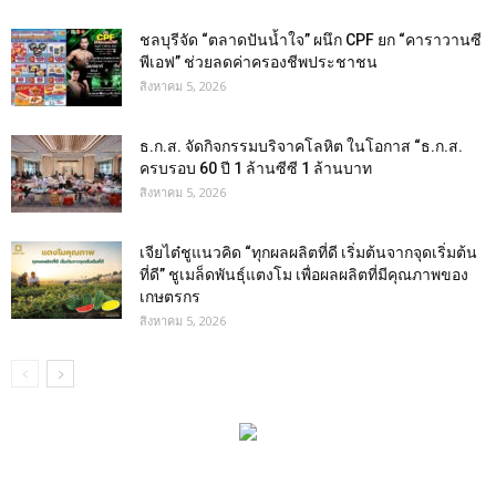
ชลบุรีจัด “ตลาดปันน้ำใจ” ผนึก CPF ยก “คาราวานซี
พีเอฟ” ช่วยลดค่าครองชีพประชาชน
สิงหาคม 5, 2026
ธ.ก.ส. จัดกิจกรรมบริจาคโลหิต ในโอกาส “ธ.ก.ส.
ครบรอบ 60 ปี 1 ล้านซีซี 1 ล้านบาท
สิงหาคม 5, 2026
เจียไต๋ชูแนวคิด “ทุกผลผลิตที่ดี เริ่มต้นจากจุดเริ่มต้น
ที่ดี” ชูเมล็ดพันธุ์แตงโม เพื่อผลผลิตที่มีคุณภาพของ
เกษตรกร
สิงหาคม 5, 2026