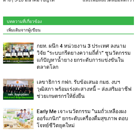
ต่างๆ 5-20 มีนาคม เชิญได้
และเพื่อสิ่งแวดล้อมที่ดีกว่า
บทความที่เกี่ยวข้อง
เพิ่มเติมจากผู้เขียน
กยท. ผนึก 4 หน่วยงาน 3 ประเทศ ลงนาม
วิจัย “ระบบกรีดยางความถี่ต่ำ” ชูนวัตกรรม
แก้ปัญหาน้ำยาง ยกระดับการแข่งขันใน
ตลาดโลก
เลขาธิการ กฟก. รับข้อเสนอ กมธ. งบฯ
วุฒิสภา พร้อมเร่งสะสางหนี้ – ส่งเสริมอาชีฟ
ช่วยเกษตรกรให้ยั่งยืน
Early Me เจาะนวัตกรรม “นมถั่วเหลืองผง
ออร์แกนิก” ยกระดับเครื่องดื่มสุขภาพ ตอบ
โจทย์ชีวิตยุคใหม่