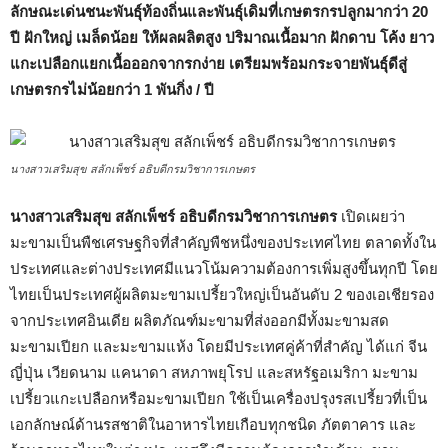
ลักษณะเด่นชนะพันธุ์ท้องถิ่นและพันธุ์เดิมที่เกษตรกรปลูกมากว่า 20
ปี ฝักใหญ่
เมล็ดน้อย ให้
ผลผลิตสูง ปริมาณเนื้อมาก ฝักดาบ โค้ง ยาว
แกะเปลือกแยกเนื้อออกจากรกง่าย เตรียมพร้อมกระจายพันธุ์ดีสู่
เกษตรกรไม่น้อยกว่า 1 พันกิ่ง / ปี
นางสาวเสริมสุข สลักเพ็ชร์ อธิบดีกรมวิชาการเกษตร
นางสาวเสริมสุข สลักเพ็ชร์
อธิบดีกรมวิชาการเกษตร
เปิดเผยว่า
มะขามเป็นพืชเศรษฐกิจที่สำคัญพืชหนึ่งของประเทศไทย ตลาดทั้งใน
ประเทศและต่างประเทศมีแนวโน้มความต้องการเพิ่มสูงขึ้นทุกปี โดย
ไทยเป็นประเทศผู้ผลิตมะขามเปรี้ยวใหญ่เป็นอันดับ 2 ของเอเชียรอง
จากประเทศอินเดีย ผลิตภัณฑ์มะขามที่ส่งออกมีทั้งมะขามสด
มะขามเปียก และมะขามแห้ง โดยมีประเทศคู่ค้าที่สำคัญ ได้แก่ จีน
ญี่ปุ่น เวียดนาม แคนาดา สหภาพยุโรป และสหรัฐอเมริกา มะขาม
เปรี้ยวแกะเปลือกหรือมะขามเปียก ใช้เป็นเครื่องปรุงรสเปรี้ยวที่เป็น
เอกลักษณ์ด้านรสชาติในอาหารไทยเกือบทุกชนิด ภัตตาคาร และ