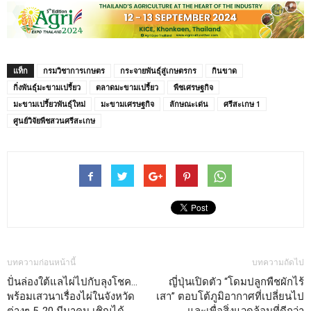
แท็ก
กรมวิชาการเกษตร
กระจายพันธุ์สู่เกษตรกร
กินขาด
กิ่งพันธุ์มะขามเปรี้ยว
ตลาดมะขามเปรี้ยว
พืชเศรษฐกิจ
มะขามเปรี้ยวพันธุ์ใหม่
มะขามเศรษฐกิจ
ลักษณะเด่น
ศรีสะเกษ 1
ศูนย์วิจัยพืชสวนศรีสะเกษ
บทความก่อนหน้านี้
บทความถัดไป
ปั่นล่องใต้แลไผ่ไปกับลุงโชค…
ญี่ปุ่นเปิดตัว “โดมปลูกพืชผักไร้
พร้อมเสวนาเรื่องไผ่ในจังหวัด
เสา” ตอบโต้ภูมิอากาศที่เปลี่ยนไป