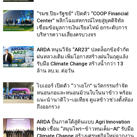
“รมช.ปิยะรัฐชย์” เปิดตัว “COOP Financial
Center” พลิกโฉมสหกรณ์ไทยสู่ยุคดิจิทัล
เชื่อมข้อมูลการเงินเรียลไทม์ ยกระดับการ
บริหารความเสี่ยงครบวงจร
ARDA หนุนวิจัย “AR23” ปลดล็อกข้อจำกัด
ฝนหลวงเดิม เพิ่มโอกาสสร้างฝนในฤดูแล้ง
รับมือ Climate Change สร้างน้ำกว่า 13
ล้าน ลบ.ม. ต่อวัน
ไบเออร์ เปิดตัว “วาเยโก” นวัตกรรมกำจัด
หนอนกอและหนอนม้วนใบในนาข้าว พร้อม
แนะนำนาติโว–เอเทียจ ดูแลข้าวช่วงตั้งท้อง
ถึงออกรวง
ARDA ปั้นภาคใต้สู่ต้นแบบ Agri Innovation
Hub เชื่อม “สมุนไพร–ข้าวทนเค็ม–AI” รับมือ
Climate Change สร้างเศรษฐกิจใหม่จากงาน