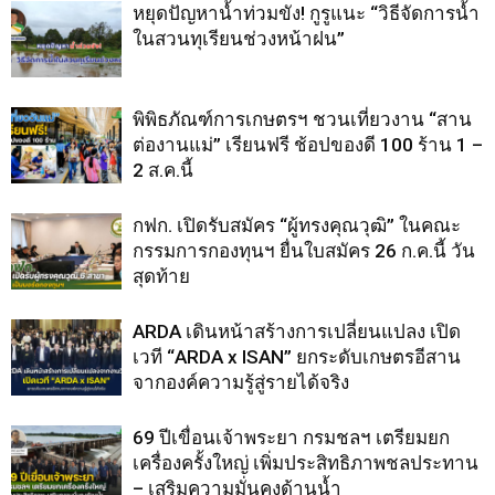
หยุดปัญหาน้ำท่วมขัง! กูรูแนะ “วิธีจัดการน้ำ
ในสวนทุเรียนช่วงหน้าฝน”
พิพิธภัณฑ์การเกษตรฯ ชวนเที่ยวงาน “สาน
ต่องานแม่” เรียนฟรี ช้อปของดี 100 ร้าน 1 –
2 ส.ค.นี้
กฟก. เปิดรับสมัคร “ผู้ทรงคุณวุฒิ” ในคณะ
กรรมการกองทุนฯ ยื่นใบสมัคร 26 ก.ค.นี้ วัน
สุดท้าย
ARDA เดินหน้าสร้างการเปลี่ยนแปลง เปิด
เวที “ARDA x ISAN” ยกระดับเกษตรอีสาน
จากองค์ความรู้สู่รายได้จริง
69 ปีเขื่อนเจ้าพระยา กรมชลฯ เตรียมยก
เครื่องครั้งใหญ่ เพิ่มประสิทธิภาพชลประทาน
– เสริมความมั่นคงด้านน้ำ