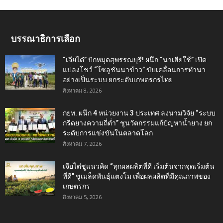
บรรณาธิการเลือก
“เจียไต๋” ปักหมุดสุพรรณบุรี! ผนึก “นาเฮียใช้” เปิด
แปลงโชว์ “โซลูชันนาข้าว” ขับเคลื่อนการทำนา
อย่างเป็นระบบ ยกระดับเกษตรกรไทย
สิงหาคม 8, 2026
กยท. ผนึก 4 หน่วยงาน 3 ประเทศ ลงนามวิจัย “ระบบ
กรีดยางความถี่ต่ำ” ชูนวัตกรรมแก้ปัญหาน้ำยาง ยก
ระดับการแข่งขันในตลาดโลก
สิงหาคม 7, 2026
เจียไต๋ชูแนวคิด “ทุกผลผลิตที่ดี เริ่มต้นจากจุดเริ่มต้น
ที่ดี” ชูเมล็ดพันธุ์แตงโม เพื่อผลผลิตที่มีคุณภาพของ
เกษตรกร
สิงหาคม 5, 2026