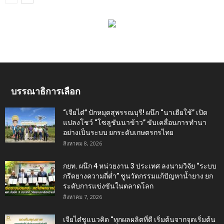
บรรณาธิการเลือก
“เจียไต๋” ปักหมุดสุพรรณบุรี! ผนึก “นาเฮียใช้” เปิด
แปลงโชว์ “โซลูชันนาข้าว” ขับเคลื่อนการทำนา
อย่างเป็นระบบ ยกระดับเกษตรกรไทย
สิงหาคม 8, 2026
กยท. ผนึก 4 หน่วยงาน 3 ประเทศ ลงนามวิจัย “ระบบ
กรีดยางความถี่ต่ำ” ชูนวัตกรรมแก้ปัญหาน้ำยาง ยก
ระดับการแข่งขันในตลาดโลก
สิงหาคม 7, 2026
เจียไต๋ชูแนวคิด “ทุกผลผลิตที่ดี เริ่มต้นจากจุดเริ่มต้น