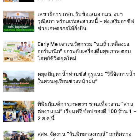
เลขาธิการ กฟก. รับข้อเสนอ กมธ. งบฯ
วุฒิสภา พร้อมเร่งสะสางหนี้ – ส่งเสริมอาชีฟ
ช่วยเกษตรกรให้ยั่งยืน
Early Me เจาะนวัตกรรม “นมถั่วเหลืองผง
ออร์แกนิก” ยกระดับเครื่องดื่มสุขภาพ ตอบ
โจทย์ชีวิตยุคใหม่
หยุดปัญหาน้ำท่วมขัง! กูรูแนะ “วิธีจัดการน้ำ
ในสวนทุเรียนช่วงหน้าฝน”
พิพิธภัณฑ์การเกษตรฯ ชวนเที่ยวงาน “สาน
ต่องานแม่” เรียนฟรี ช้อปของดี 100 ร้าน 1 –
2 ส.ค.นี้
สสท. จัดงาน “วันพิทยาลงกรณ์” ถกทิศทาง