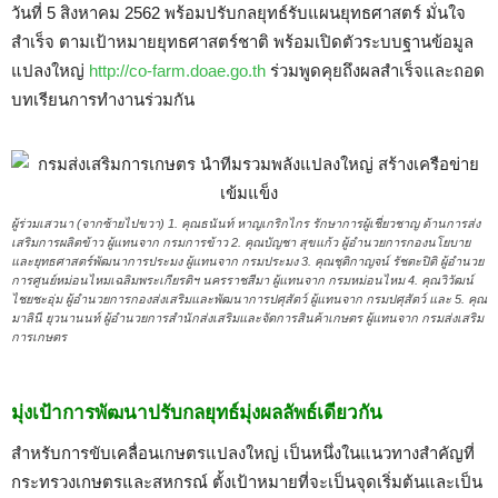
วันที่ 5 สิงหาคม 2562 พร้อมปรับกลยุทธ์รับแผนยุทธศาสตร์ มั่นใจ
สำเร็จ ตามเป้าหมายยุทธศาสตร์ชาติ พร้อมเปิดตัวระบบฐานข้อมูล
แปลงใหญ่
http://co-farm.doae.go.th
ร่วมพูดคุยถึงผลสำเร็จและถอด
บทเรียนการทำงานร่วมกัน
ผู้ร่วมเสวนา (จากซ้ายไปขวา) 1. คุณธนันท์ หาญเกริกไกร รักษาการผู้เชี่ยวชาญ ด้านการส่ง
เสริมการผลิตข้าว ผู้แทนจาก กรมการข้าว 2. คุณบัญชา สุขแก้ว ผู้อำนวยการกองนโยบาย
และยุทธศาสตร์พัฒนาการประมง ผู้แทนจาก กรมประมง 3. คุณชุติกาญจน์ รัชตะปิติ ผู้อำนวย
การศูนย์หม่อนไหมเฉลิมพระเกียรติฯ นครราชสีมา ผู้แทนจาก กรมหม่อนไหม 4. คุณวิวัฒน์
ไชยชะอุ่ม ผู้อำนวยการกองส่งเสริมและพัฒนาการปศุสัตว์ ผู้แทนจาก กรมปศุสัตว์ และ 5. คุณ
มาลินี ยุวนานนท์ ผู้อำนวยการสำนักส่งเสริมและจัดการสินค้าเกษตร ผู้แทนจาก กรมส่งเสริม
การเกษตร
มุ่งเป้าการพัฒนาปรับกลยุทธ์มุ่งผลลัพธ์เดียวกัน
สำหรับการขับเคลื่อนเกษตรแปลงใหญ่ เป็นหนึ่งในแนวทางสำคัญที่
กระทรวงเกษตรและสหกรณ์ ตั้งเป้าหมายที่จะเป็นจุดเริ่มต้นและเป็น