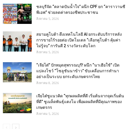
ชลบุรีจัด “ตลาดปันน้ำใจ” ผนึก CPF ยก “คาราวานซี
พีเอฟ” ช่วยลดค่าครองชีพประชาชน
สิงหาคม 5, 2026
สยามคูโบต้า ดึงเทคโนโลยี AI ยกระดับบริการหลัง
การขายไร้รอยต่อ เปิดโมเดล “เลือกคูโบต้า คุ้มค่า
ไม่รู้จบ” การันตี 2 รางวัลระดับโลก
สิงหาคม 5, 2026
“เจียไต๋” ปักหมุดสุพรรณบุรี! ผนึก “นาเฮียใช้” เปิด
แปลงโชว์ “โซลูชันนาข้าว” ขับเคลื่อนการทำนา
อย่างเป็นระบบ ยกระดับเกษตรกรไทย
สิงหาคม 8, 2026
เจียไต๋ชูแนวคิด “ทุกผลผลิตที่ดี เริ่มต้นจากจุดเริ่มต้น
ที่ดี” ชูเมล็ดพันธุ์แตงโม เพื่อผลผลิตที่มีคุณภาพของ
เกษตรกร
สิงหาคม 5, 2026