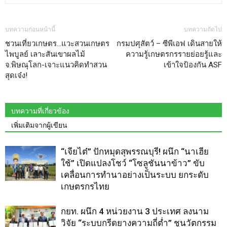
บทความก่อนหน้านี้
บทความถัดไป
ชวนเที่ยวเกษตร…แวะสวนเกษตร
กรมปศุสัตว์ – ซีพีเอฟ เดินสายให้
ไพบูลย์ เลาะสันเขาผลไม้
ความรู้เกษตรกรรายย่อยรู้และ
จ.พิษณุโลก-เจาะแนวคิดทำสวน
เข้าใจป้องกัน ASF
สุดเจ๋ง!
บทความที่เกี่ยวข้อง
เพิ่มเติมจากผู้เขียน
“เจียไต๋” ปักหมุดสุพรรณบุรี! ผนึก “นาเฮีย
ใช้” เปิดแปลงโชว์ “โซลูชันนาข้าว” ขับ
เคลื่อนการทำนาอย่างเป็นระบบ ยกระดับ
เกษตรกรไทย
กยท. ผนึก 4 หน่วยงาน 3 ประเทศ ลงนาม
วิจัย “ระบบกรีดยางความถี่ต่ำ” ชูนวัตกรรม