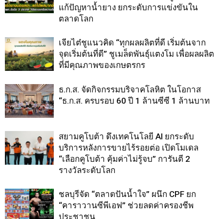
แก้ปัญหาน้ำยาง ยกระดับการแข่งขันใน
ตลาดโลก
เจียไต๋ชูแนวคิด “ทุกผลผลิตที่ดี เริ่มต้นจาก
จุดเริ่มต้นที่ดี” ชูเมล็ดพันธุ์แตงโม เพื่อผลผลิต
ที่มีคุณภาพของเกษตรกร
ธ.ก.ส. จัดกิจกรรมบริจาคโลหิต ในโอกาส
“ธ.ก.ส. ครบรอบ 60 ปี 1 ล้านซีซี 1 ล้านบาท
สยามคูโบต้า ดึงเทคโนโลยี AI ยกระดับ
บริการหลังการขายไร้รอยต่อ เปิดโมเดล
“เลือกคูโบต้า คุ้มค่าไม่รู้จบ” การันตี 2
รางวัลระดับโลก
ชลบุรีจัด “ตลาดปันน้ำใจ” ผนึก CPF ยก
“คาราวานซีพีเอฟ” ช่วยลดค่าครองชีพ
ประชาชน