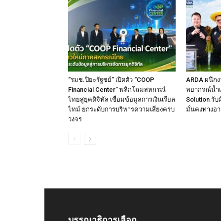
“รมช.ปิยะรัฐชย์” เปิดตัว “COOP
ARDA ผนึกงา
Financial Center” พลิกโฉมสหกรณ์
พยากรณ์น้ำเ
ไทยสู่ยุคดิจิทัล เชื่อมข้อมูลการเงินเรียล
Solution รั
ไทม์ ยกระดับการบริหารความเสี่ยงครบ
มั่นคงทางอ
วงจร
บรรณาธิการเลือก