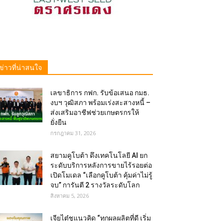
ข่าวที่น่าสนใจ
เลขาธิการ กฟก. รับข้อเสนอ กมธ.
งบฯ วุฒิสภา พร้อมเร่งสะสางหนี้ –
ส่งเสริมอาชีฟช่วยเกษตรกรให้
ยั่งยืน
กรกฎาคม 31, 2026
สยามคูโบต้า ดึงเทคโนโลยี AI ยก
ระดับบริการหลังการขายไร้รอยต่อ
เปิดโมเดล “เลือกคูโบต้า คุ้มค่าไม่รู้
จบ” การันตี 2 รางวัลระดับโลก
สิงหาคม 5, 2026
เจียไต๋ชูแนวคิด “ทุกผลผลิตที่ดี เริ่ม