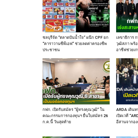
ชลบุรีจัด “ตลาดปันน้ำใจ” ผนึก CPF ยก
เลขาธิการ ก
“คาราวานซีพีเอฟ” ช่วยลดค่าครองชีพ
วุฒิสภา พร้อ
ประชาชน
อาชีฟช่วยเก
กฟก. เปิดรับสมัคร “ผู้ทรงคุณวุฒิ” ใน
ARDA เดินหน
คณะกรรมการกองทุนฯ ยื่นใบสมัคร 26
เปิดเวที “A
ก.ค.นี้ วันสุดท้าย
อีสานจากองค์