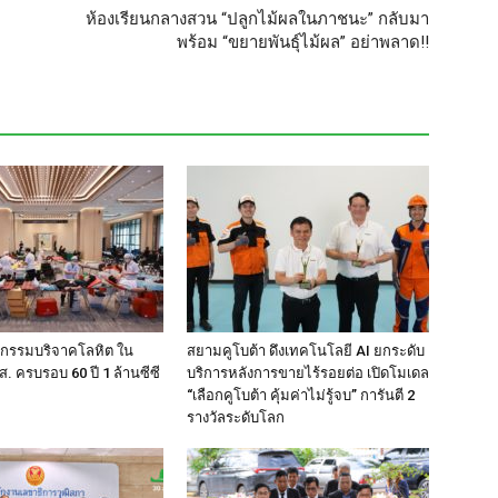
ห้องเรียนกลางสวน “ปลูกไม้ผลในภาชนะ” กลับมา
พร้อม “ขยายพันธุ์ไม้ผล” อย่าพลาด!!
ิจกรรมบริจาคโลหิต ใน
สยามคูโบต้า ดึงเทคโนโลยี AI ยกระดับ
. ครบรอบ 60 ปี 1 ล้านซีซี
บริการหลังการขายไร้รอยต่อ เปิดโมเดล
“เลือกคูโบต้า คุ้มค่าไม่รู้จบ” การันตี 2
รางวัลระดับโลก