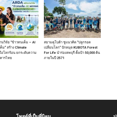
นวิจัย “ข้าวทนเค็ม – AI
สยามคูโบต้า ชูแนวคิด “ปลูกรอด
ค็ม” สร้าง Climate
เปลี่ยนโลก” ปักหมุด KUBOTA Forest
บมือโลกร้อน ยกระดับความ
For Life นำร่องลพบุรี ตั้งเป้า 50,000 ต้น
าหารไทย
ภายในปี 2571
โพสต์ที่เป็นที่นิยม
ป