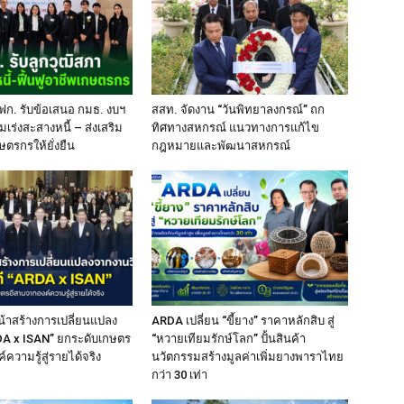
ฟก. รับข้อเสนอ กมธ. งบฯ
สสท. จัดงาน “วันพิทยาลงกรณ์” ถก
มเร่งสะสางหนี้ – ส่งเสริม
ทิศทางสหกรณ์ แนวทางการแก้ไข
ษตรกรให้ยั่งยืน
กฎหมายและพัฒนาสหกรณ์
้าสร้างการเปลี่ยนแปลง
ARDA เปลี่ยน “ขี้ยาง” ราคาหลักสิบ สู่
RDA x ISAN” ยกระดับเกษตร
“หวายเทียมรักษ์โลก” ปั้นสินค้า
ความรู้สู่รายได้จริง
นวัตกรรมสร้างมูลค่าเพิ่มยางพาราไทย
กว่า 30 เท่า