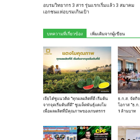
อบรมวิทยากร 3 สาร รุ่นแรกเริ่มแล้ว 3 สมาคม
เอกชนแห่อบรมเกินเป้า
บทความที่เกี่ยวข้อง
เพิ่มเติมจากผู้เขียน
เจียไต๋ชูแนวคิด “ทุกผลผลิตที่ดี เริ่มต้น
ธ.ก.ส. จัดก
จากจุดเริ่มต้นที่ดี” ชูเมล็ดพันธุ์แตงโม
โอกาส “ธ.ก.ส
เพื่อผลผลิตที่มีคุณภาพของเกษตรกร
1 ล้านบาท