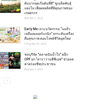
ต้นจากจุดเริ่มต้นที่ดี” ชูเมล็ดพันธุ์
แตงโม เพื่อผลผลิตที่มีคุณภาพของ
เกษตรกร
สิงหาคม 5, 2026
Early Me เจาะนวัตกรรม “นมถั่ว
เหลืองผงออร์แกนิก” ยกระดับเครื่อง
ดื่มสุขภาพ ตอบโจทย์ชีวิตยุคใหม่
กรกฎาคม 30, 2026
ชลบุรีจัด “ตลาดปันน้ำใจ” ผนึก
CPF ยก “คาราวานซีพีเอฟ” ช่วยลด
ค่าครองชีพประชาชน
สิงหาคม 5, 2026