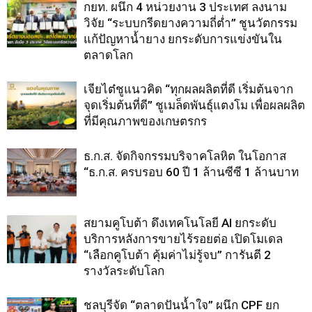
กยท. ผนึก 4 หน่วยงาน 3 ประเทศ ลงนาม
วิจัย “ระบบกรีดยางความถี่ต่ำ” ชูนวัตกรรม
แก้ปัญหาน้ำยาง ยกระดับการแข่งขันใน
ตลาดโลก
เจียไต๋ชูแนวคิด “ทุกผลผลิตที่ดี เริ่มต้นจาก
จุดเริ่มต้นที่ดี” ชูเมล็ดพันธุ์แตงโม เพื่อผลผลิต
ที่มีคุณภาพของเกษตรกร
ธ.ก.ส. จัดกิจกรรมบริจาคโลหิต ในโอกาส
“ธ.ก.ส. ครบรอบ 60 ปี 1 ล้านซีซี 1 ล้านบาท
สยามคูโบต้า ดึงเทคโนโลยี AI ยกระดับ
บริการหลังการขายไร้รอยต่อ เปิดโมเดล
“เลือกคูโบต้า คุ้มค่าไม่รู้จบ” การันตี 2
รางวัลระดับโลก
ชลบุรีจัด “ตลาดปันน้ำใจ” ผนึก CPF ยก