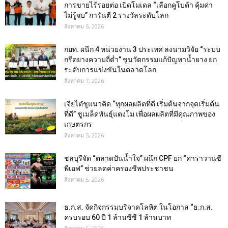
การขายไร้รอยต่อ เปิดโมเดล “เลือกคูโบต้า คุ้มค่า
ไม่รู้จบ” การันตี 2 รางวัลระดับโลก
สิงหาคม 5, 2026
กยท. ผนึก 4 หน่วยงาน 3 ประเทศ ลงนามวิจัย “ระบบ
กรีดยางความถี่ต่ำ” ชูนวัตกรรมแก้ปัญหาน้ำยาง ยก
ระดับการแข่งขันในตลาดโลก
สิงหาคม 7, 2026
เจียไต๋ชูแนวคิด “ทุกผลผลิตที่ดี เริ่มต้นจากจุดเริ่มต้น
ที่ดี” ชูเมล็ดพันธุ์แตงโม เพื่อผลผลิตที่มีคุณภาพของ
เกษตรกร
สิงหาคม 5, 2026
ชลบุรีจัด “ตลาดปันน้ำใจ” ผนึก CPF ยก “คาราวานซี
พีเอฟ” ช่วยลดค่าครองชีพประชาชน
สิงหาคม 5, 2026
ธ.ก.ส. จัดกิจกรรมบริจาคโลหิต ในโอกาส “ธ.ก.ส.
ครบรอบ 60 ปี 1 ล้านซีซี 1 ล้านบาท