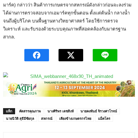
มาร์ค) กล่าวว่า สินค้าการเกษตรจากสหกรณ์ดังกล่าวก่อนจะลงร่วม
ได้ผ่านการตรวจสอบจากเอมาร์คทุกขั้นตอน ตั้งแต่ต้นน้ำ กลางน้ำ
จนถึงผู้บริโภค บนพื้นฐานทางวิทยาศาสตร์ โดยใช้การตรวจ
วิเคราะห์ และรับรองด้วยระบบคุณภาพที่สอดคล้องกับมาตรฐาน
สากล.
แท็ก
คัดสรรคุณภาพ
นางศิริพร เดชสิงห์
นายคงพันธ์ จิรวงศาโรจน์
นายนิวัติ สุธีมีชัยกุล
สหกรณ์
เคียงข้างเกษตรกรไทย
แม็คโคร