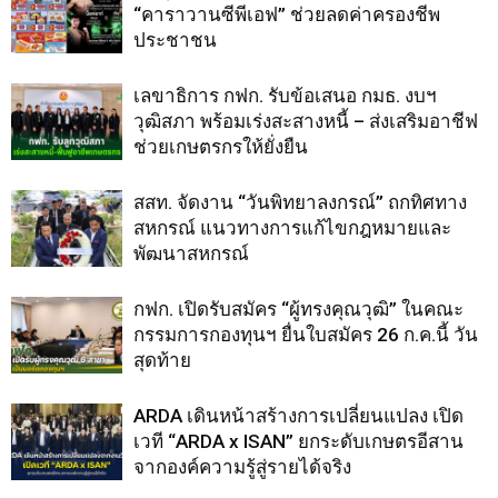
“คาราวานซีพีเอฟ” ช่วยลดค่าครองชีพ
ประชาชน
เลขาธิการ กฟก. รับข้อเสนอ กมธ. งบฯ
วุฒิสภา พร้อมเร่งสะสางหนี้ – ส่งเสริมอาชีฟ
ช่วยเกษตรกรให้ยั่งยืน
สสท. จัดงาน “วันพิทยาลงกรณ์” ถกทิศทาง
สหกรณ์ แนวทางการแก้ไขกฎหมายและ
พัฒนาสหกรณ์
กฟก. เปิดรับสมัคร “ผู้ทรงคุณวุฒิ” ในคณะ
กรรมการกองทุนฯ ยื่นใบสมัคร 26 ก.ค.นี้ วัน
สุดท้าย
ARDA เดินหน้าสร้างการเปลี่ยนแปลง เปิด
เวที “ARDA x ISAN” ยกระดับเกษตรอีสาน
จากองค์ความรู้สู่รายได้จริง