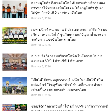
สยามคูโบต้า ดึงเทคโนโลยี AI ยกระดับบริการหลัง
การขายไร้รอยต่อ เปิดโมเดล “เลือกคูโบต้า คุ้มค่า
ไม่รู้จบ” การันตี 2 รางวัลระดับโลก
สิงหาคม 5, 2026
กยท. ผนึก 4 หน่วยงาน 3 ประเทศ ลงนามวิจัย “ระบบ
กรีดยางความถี่ต่ำ” ชูนวัตกรรมแก้ปัญหาน้ำยาง ยก
ระดับการแข่งขันในตลาดโลก
สิงหาคม 7, 2026
ธ.ก.ส. จัดกิจกรรมบริจาคโลหิต ในโอกาส “ธ.ก.ส.
ครบรอบ 60 ปี 1 ล้านซีซี 1 ล้านบาท
สิงหาคม 5, 2026
“เจียไต๋” ปักหมุดสุพรรณบุรี! ผนึก “นาเฮียใช้” เปิด
แปลงโชว์ “โซลูชันนาข้าว” ขับเคลื่อนการทำนา
อย่างเป็นระบบ ยกระดับเกษตรกรไทย
สิงหาคม 8, 2026
ชลบุรีจัด “ตลาดปันน้ำใจ” ผนึก CPF ยก “คาราวานซี