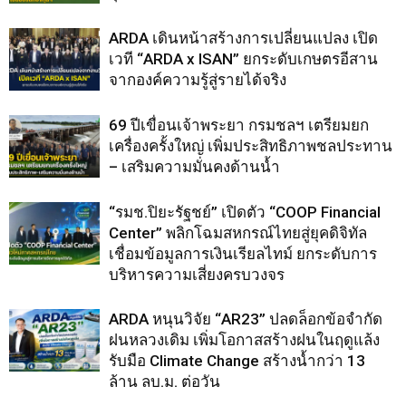
ARDA เดินหน้าสร้างการเปลี่ยนแปลง เปิด
เวที “ARDA x ISAN” ยกระดับเกษตรอีสาน
จากองค์ความรู้สู่รายได้จริง
69 ปีเขื่อนเจ้าพระยา กรมชลฯ เตรียมยก
เครื่องครั้งใหญ่ เพิ่มประสิทธิภาพชลประทาน
– เสริมความมั่นคงด้านน้ำ
“รมช.ปิยะรัฐชย์” เปิดตัว “COOP Financial
Center” พลิกโฉมสหกรณ์ไทยสู่ยุคดิจิทัล
เชื่อมข้อมูลการเงินเรียลไทม์ ยกระดับการ
บริหารความเสี่ยงครบวงจร
ARDA หนุนวิจัย “AR23” ปลดล็อกข้อจำกัด
ฝนหลวงเดิม เพิ่มโอกาสสร้างฝนในฤดูแล้ง
รับมือ Climate Change สร้างน้ำกว่า 13
ล้าน ลบ.ม. ต่อวัน