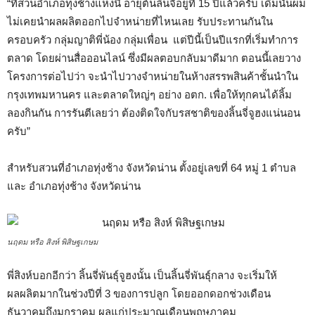
“ที่สวนอำเภอทุ่งช้างแห่งนี้ อายุต้นลิ้นจี่อยู่ที่ 15 ปีแล้วครับ เดิมนั้นผม
ไม่เคยนำผลผลิตออกไปจำหน่ายที่ไหนเลย รับประทานกันใน
ครอบครัว กลุ่มญาติพี่น้อง กลุ่มเพื่อน แต่ปีนี้เป็นปีแรกที่เริ่มทำการ
ตลาด โดยผ่านสื่อออนไลน์ ซึ่งมีผลตอบกลับมาดีมาก ตอนนี้เลยวาง
โครงการต่อไปว่า จะนำไปวางจำหน่ายในห้างสรรพสินค้าชั้นนำใน
กรุงเทพมหานคร และตลาดใหญ่ๆ อย่าง อตก. เพื่อให้ทุกคนได้ลิ้ม
ลองกินกัน การรันตีเลยว่า ต้องติดใจกับรสชาติของลิ้นจี่จูฮงแน่นอน
ครับ”
สำหรับสวนที่อำเภอทุ่งช้าง จังหวัดน่าน ตั้งอยู่เลขที่ 64 หมู่ 1 ตำบล
และ อำเภอทุ่งช้าง จังหวัดน่าน
นฤดม หรือ สิงห์ พิสิษฐเกษม
พี่สิงห์บอกอีกว่า ลิ้นจี่พันธุ์จูฮงนั้น เป็นลิ้นจี่พันธุ์กลาง จะเริ่มให้
ผลผลิตมากในช่วงปีที่ 3 ของการปลูก โดยออกดอกช่วงเดือน
ธันวาคมถึงมกราคม ผลแก่ประมาณเดือนพฤษภาคม