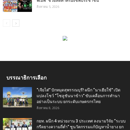
พีเอฟ” ช่วยลดค่าครองชีพประชาชน
สิงหาคม 5, 2026
บรรณาธิการเลือก
“เจียไต๋” ปักหมุดสุพรรณบุรี! ผนึก “นาเฮียใช้” เปิด
แปลงโชว์ “โซลูชันนาข้าว” ขับเคลื่อนการทำนา
อย่างเป็นระบบ ยกระดับเกษตรกรไทย
สิงหาคม 8, 2026
กยท. ผนึก 4 หน่วยงาน 3 ประเทศ ลงนามวิจัย “ระบบ
กรีดยางความถี่ต่ำ” ชูนวัตกรรมแก้ปัญหาน้ำยาง ยก