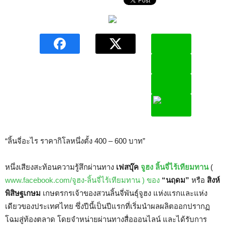
“ลิ้นจี่อะไร ราคากิโลหนึ่งตั้ง 400 – 600 บาท”
หนึ่งเสียงสะท้อนความรู้สึกผ่านทาง
เฟสบุ๊ค
จูฮง
ลิ้นจี่ไร้เทียมทาน
(
www.facebook.com/จูฮง-ลิ้นจี่ไร้เทียมทาน ) ของ
“นฤดม”
หรือ
สิงห์
พิสิษฐเกษม
เกษตรกรเจ้าของสวนลิ้นจี่พันธุ์จูฮง แห่งแรกและแห่ง
เดียวของประเทศไทย ซึ่งปีนี้เป็นปีแรกที่เริ่มนำผลผลิตออกปรากฏ
โฉมสู่ท้องตลาด โดยจำหน่ายผ่านทางสื่อออนไลน์ และได้รับการ