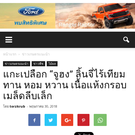
หน้าแรก
ข่าวเกษตรแนะนำ
ข่าวเกษตรแนะนำ
ข่าวพืช
ไม้ผล
แกะเปลือก “จูฮง” ลิ้นจี่ไร้เทียม
ทาน หอม หวาน เนื้อแห้งกรอบ
เมล็ดลีบเล็ก
โดย
torzkrub
-
พฤษภาคม 30, 2018