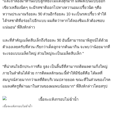
“และถ้าลองมาทานแบบลูกที่ยังไม่แดงสุกมาก มีสีผลเป็นแบบออก
เขียวเหลืองนิดๆ จะมีรสชาติออกไปทางหวานอมเปรี้ยวนิด ๆคือ
หวานประมาณร้อยละ 90 ส่วนอีกร้อยละ 10 จะเป็นรสเปรี้ยว ทำให้
ได้รสชาติที่อร่อยไปอีกแบบ ผมคิดว่าหากได้ลองชิมแล้วต้องชอบ
แน่นอน” พี่สิงห์กล่าว
และที่สำคัญเมล็ดลีบเล็กถึงร้อยละ 90 อันนี้สามารถมาพิสูจน์ได้ด้วย
ตัวเองเลยครับที่สวน เรียกว่าเด็ดลูกจากต้นมากิน จะพบว่าน้อยมากที่
จะเจอแบบเมล็ดใหญ่ ส่วนใหญ่จะเป็นเมล็ดลีบเล็ก “
“ที่น่าสนใจอีกประการคือ จูฮง เป็นลิ้นจี่ที่สามารถติดผลตามกิ่งใหญ่
ภายในลำต้นได้ด้วย การติดผลลักษณะนี้ทำให้มีข้อดีคือ ได้ผลที่
สมบูรณ์สวยมากกว่าผลที่ติดบริเวณปลายยอด ขณะที่ในส่วนของโรค
แมลงศัตรูที่ผ่านมาในสวนของผมพบน้อยมาก“ พี่สิงห์กล่าวโดยสรุป
เนื้อจะแห้งกรอบไม่ฉ่ำน้ำ