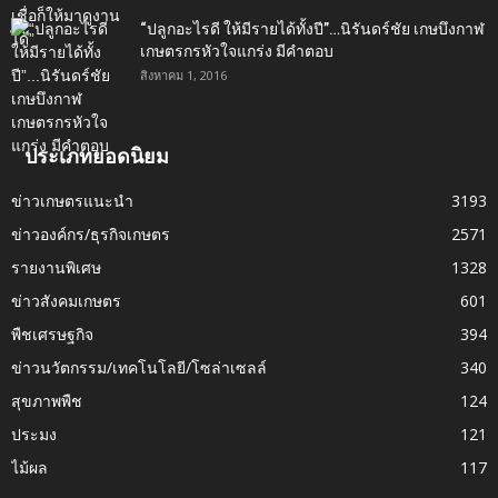
“ปลูกอะไรดี ให้มีรายได้ทั้งปี”…นิรันดร์ชัย เกษบึงกาฬ
เกษตรกรหัวใจแกร่ง มีคำตอบ
สิงหาคม 1, 2016
ประเภทยอดนิยม
ข่าวเกษตรแนะนำ
3193
ข่าวองค์กร/ธุรกิจเกษตร
2571
รายงานพิเศษ
1328
ข่าวสังคมเกษตร
601
พืชเศรษฐกิจ
394
ข่าวนวัตกรรม/เทคโนโลยี/โซล่าเซลล์
340
สุขภาพพืช
124
ประมง
121
ไม้ผล
117