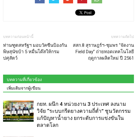
บทความก่อนหน้านี้
บทความถัดไป
ท่านฑูตสหรัฐฯ มอบวัคซีนป้องกัน
สสก.8 สุราษฎร์ฯ-ชุมพร “จัดงาน
พิษสุนัขบ้า 5 หมื่นโด๊สให้กรม
Field Day” ถ่ายทอดเทคโนโลยี
ปศุสัตว์
ฤดูกาลผลิตใหม่ ปี 2561
บทความที่เกี่ยวข้อง
เพิ่มเติมจากผู้เขียน
กยท. ผนึก 4 หน่วยงาน 3 ประเทศ ลงนาม
วิจัย “ระบบกรีดยางความถี่ต่ำ” ชูนวัตกรรม
แก้ปัญหาน้ำยาง ยกระดับการแข่งขันใน
ตลาดโลก