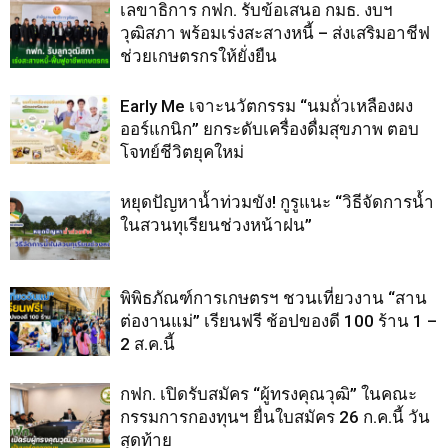
เลขาธิการ กฟก. รับข้อเสนอ กมธ. งบฯ
วุฒิสภา พร้อมเร่งสะสางหนี้ – ส่งเสริมอาชีฟ
ช่วยเกษตรกรให้ยั่งยืน
Early Me เจาะนวัตกรรม “นมถั่วเหลืองผง
ออร์แกนิก” ยกระดับเครื่องดื่มสุขภาพ ตอบ
โจทย์ชีวิตยุคใหม่
หยุดปัญหาน้ำท่วมขัง! กูรูแนะ “วิธีจัดการน้ำ
ในสวนทุเรียนช่วงหน้าฝน”
พิพิธภัณฑ์การเกษตรฯ ชวนเที่ยวงาน “สาน
ต่องานแม่” เรียนฟรี ช้อปของดี 100 ร้าน 1 –
2 ส.ค.นี้
กฟก. เปิดรับสมัคร “ผู้ทรงคุณวุฒิ” ในคณะ
กรรมการกองทุนฯ ยื่นใบสมัคร 26 ก.ค.นี้ วัน
สุดท้าย