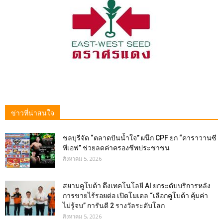
ข่าวที่น่าสนใจ
ชลบุรีจัด “ตลาดปันน้ำใจ” ผนึก CPF ยก “คาราวานซี
พีเอฟ” ช่วยลดค่าครองชีพประชาชน
สิงหาคม 5, 2026
สยามคูโบต้า ดึงเทคโนโลยี AI ยกระดับบริการหลัง
การขายไร้รอยต่อ เปิดโมเดล “เลือกคูโบต้า คุ้มค่า
ไม่รู้จบ” การันตี 2 รางวัลระดับโลก
สิงหาคม 5, 2026