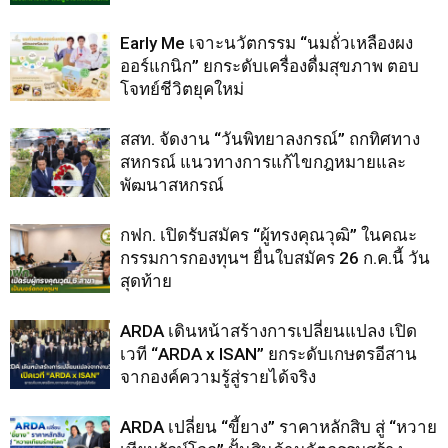
Early Me เจาะนวัตกรรม “นมถั่วเหลืองผง
ออร์แกนิก” ยกระดับเครื่องดื่มสุขภาพ ตอบ
โจทย์ชีวิตยุคใหม่
สสท. จัดงาน “วันพิทยาลงกรณ์” ถกทิศทาง
สหกรณ์ แนวทางการแก้ไขกฎหมายและ
พัฒนาสหกรณ์
กฟก. เปิดรับสมัคร “ผู้ทรงคุณวุฒิ” ในคณะ
กรรมการกองทุนฯ ยื่นใบสมัคร 26 ก.ค.นี้ วัน
สุดท้าย
ARDA เดินหน้าสร้างการเปลี่ยนแปลง เปิด
เวที “ARDA x ISAN” ยกระดับเกษตรอีสาน
จากองค์ความรู้สู่รายได้จริง
ARDA เปลี่ยน “ขี้ยาง” ราคาหลักสิบ สู่ “หวาย