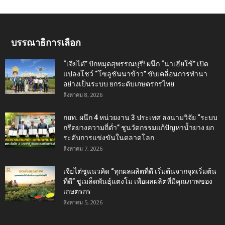
บรรณาธิการเลือก
“เจียไต๋” ปักหมุดสุพรรณบุรี! ผนึก “นาเฮียใช้” เปิด
แปลงโชว์ “โซลูชันนาข้าว” ขับเคลื่อนการทำนา
อย่างเป็นระบบ ยกระดับเกษตรกรไทย
สิงหาคม 8, 2026
กยท. ผนึก 4 หน่วยงาน 3 ประเทศ ลงนามวิจัย “ระบบ
กรีดยางความถี่ต่ำ” ชูนวัตกรรมแก้ปัญหาน้ำยาง ยก
ระดับการแข่งขันในตลาดโลก
สิงหาคม 7, 2026
เจียไต๋ชูแนวคิด “ทุกผลผลิตที่ดี เริ่มต้นจากจุดเริ่มต้น
ที่ดี” ชูเมล็ดพันธุ์แตงโม เพื่อผลผลิตที่มีคุณภาพของ
เกษตรกร
สิงหาคม 5, 2026