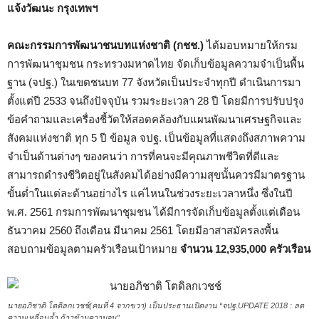
แจ้งวัฒนะ กรุงเทพฯ
คณะกรรมการพัฒนาชนบทแห่งชาติ (กชช.)
ได้มอบหมายให้กรม
การพัฒนาชุมชน กระทรวงมหาดไทย จัดเก็บข้อมูลความจำเป็นพื้น
ฐาน (จปฐ.) ในเขตชนบท 77 จังหวัดเป็นประจำทุกปี ดำเนินการมา
ตั้งแต่ปี 2533 จนถึงปัจจุบัน รวมระยะเวลา 28 ปี โดยมีการปรับปรุง
ข้อคำถามและเครื่องชี้วัดให้สอดคล้องกับแผนพัฒนาเศรษฐกิจและ
สังคมแห่งชาติ ทุก 5 ปี ข้อมูล จปฐ. เป็นข้อมูลที่แสดงถึงสภาพความ
จำเป็นด้านต่างๆ ของคนว่า การที่คนจะมีคุณภาพชีวิตที่ดีและ
สามารถดำรงชีวิตอยู่ในสังคมได้อย่างมีความสุขนั้นควรมีมาตรฐาน
ขั้นต่ำในแต่ละด้านอย่างไร แค่ไหนในช่วงระยะเวลาหนึ่ง ซึ่งในปี
พ.ศ. 2561 กรมการพัฒนาชุมชน ได้มีการจัดเก็บข้อมูลตั้งแต่เดือน
ธันวาคม 2560 ถึงเดือน มีนาคม 2561 โดยมีอาสาสมัครลงพื้น
สอบถามข้อมูลตามครัวเรือนเป้าหมาย
จำนวน 12,935,000 ครัวเรือน
นายอภิชาติ โตดิลกเวชช์(คนที่ 4 จากขวา) เป็นประธานเปิดงาน “จปฐ.UPDATE 2018 : ลด
ความเหลี่อมล้ำ ก้าวข้ามความจน”