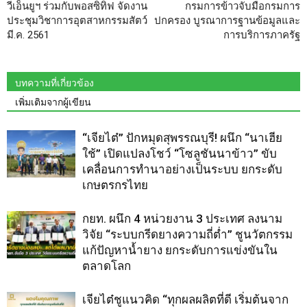
วีเอ็นยูฯ ร่วมกับพอสซิทิฟ จัดงาน
กรมการข้าวจับมือกรมการ
ประชุมวิชาการอุตสาหกรรมสัตว์
ปกครอง บูรณาการฐานข้อมูลและ
มี.ค. 2561
การบริการภาครัฐ
บทความที่เกี่ยวข้อง
เพิ่มเติมจากผู้เขียน
“เจียไต๋” ปักหมุดสุพรรณบุรี! ผนึก “นาเฮีย
ใช้” เปิดแปลงโชว์ “โซลูชันนาข้าว” ขับ
เคลื่อนการทำนาอย่างเป็นระบบ ยกระดับ
เกษตรกรไทย
กยท. ผนึก 4 หน่วยงาน 3 ประเทศ ลงนาม
วิจัย “ระบบกรีดยางความถี่ต่ำ” ชูนวัตกรรม
แก้ปัญหาน้ำยาง ยกระดับการแข่งขันใน
ตลาดโลก
เจียไต๋ชูแนวคิด “ทุกผลผลิตที่ดี เริ่มต้นจาก