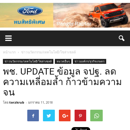
หน้าแรก
ข่าวนวัตกรรม/เทคโนโลยี/โซล่าเซลล์
ข่าวนวัตกรรม/เทคโนโลยี/โซล่าเซลล์
หมวดอื่นๆ
ข่าวองค์กร/ธุรกิจเกษตร
พช. UPDATE ข้อมูล จปฐ. ลด
ความเหลี่อมล้ำ ก้าวข้ามความ
จน
โดย
torzkrub
-
มกราคม 11, 2018