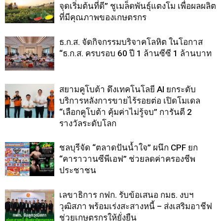
จุดเริ่มต้นที่ดี” ชูเมล็ดพันธุ์แตงโม เพื่อผลผลิต
ที่มีคุณภาพของเกษตรกร
ธ.ก.ส. จัดกิจกรรมบริจาคโลหิต ในโอกาส
“ธ.ก.ส. ครบรอบ 60 ปี 1 ล้านซีซี 1 ล้านบาท
สยามคูโบต้า ดึงเทคโนโลยี AI ยกระดับ
บริการหลังการขายไร้รอยต่อ เปิดโมเดล
“เลือกคูโบต้า คุ้มค่าไม่รู้จบ” การันตี 2
รางวัลระดับโลก
ชลบุรีจัด “ตลาดปันน้ำใจ” ผนึก CPF ยก
“คาราวานซีพีเอฟ” ช่วยลดค่าครองชีพ
ประชาชน
เลขาธิการ กฟก. รับข้อเสนอ กมธ. งบฯ
วุฒิสภา พร้อมเร่งสะสางหนี้ – ส่งเสริมอาชีฟ
ช่วยเกษตรกรให้ยั่งยืน