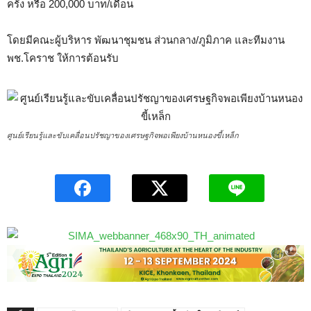
ครั้ง หรือ 200,000 บาท/เดือน
โดยมีคณะผู้บริหาร พัฒนาชุมชน ส่วนกลาง/ภูมิภาค และทีมงาน
พช.โคราช ให้การต้อนรับ
ศูนย์เรียนรู้และขับเคลื่อนปรัชญาของเศรษฐกิจพอเพียงบ้านหนองขี้เหล็ก