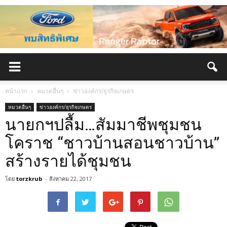
หน้าแรก
หมวดอื่นๆ
ข่าวองค์กร/ธุรกิจเกษตร
หมวดอื่นๆ
ข่าวองค์กร/ธุรกิจเกษตร
นายกฯปลื้ม…สัมมาชีพชุมชน
โคราช “ชาวบ้านสอนชาวบ้าน”
สร้างรายได้ชุมชน
โดย
torzkrub
-
สิงหาคม 22, 2017