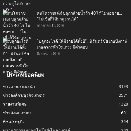
คนโคราชเจ๋ง! ปลูกกล้วยน้ำว้า 40 ไร่ ไม่พอขาย…
“ไม่เชื่อก็ให้มาดูงานได้”‬
กรกฎาคม 11, 2016
“ปลูกอะไรดี ให้มีรายได้ทั้งปี”…นิรันดร์ชัย เกษบึงกาฬ
เกษตรกรหัวใจแกร่ง มีคำตอบ
สิงหาคม 1, 2016
ประเภทยอดนิยม
ข่าวเกษตรแนะนำ
3193
ข่าวองค์กร/ธุรกิจเกษตร
2571
รายงานพิเศษ
1328
ข่าวสังคมเกษตร
601
พืชเศรษฐกิจ
394
ข่าวนวัตกรรม/เทคโนโลยี/โซล่าเซลล์
340