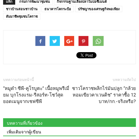
แท็ก
กรมการพัฒนาชุมชน
กิจกรรมฐานเลี้ยงปลาในบ่อซีเมนต์
ชาวบ้านสอนชาวบ้าน
ธนาคารโคกระบือ
ปรัชญาของเศรษฐกิจพอเพียง
สัมมาชีพชุมชนโคราช
บทความก่อนหน้านี้
บทความถัดไป
“หมูดำ ซีพี-คูโรบูตะ” เนื้อหมูพรีเมี่
ชาวโคราชพลิกไร่มันปลูก “กล้วย
ยม บุกโรงแรม-รีสอร์ท-โชว์สุด
หอมเขียวคาเวนดิช” ราคาซื้อ 12
ยอดเมนูจากเชฟซีพี
บาท/กก.-จริงหรือ?
บทความที่เกี่ยวข้อง
เพิ่มเติมจากผู้เขียน