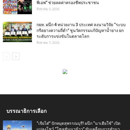
พีเอฟ” ช่วยลดค่าครองชีพประชาชน
สิงหาคม 5, 2026
กยท. ผนึก 4 หน่วยงาน 3 ประเทศ ลงนามวิจัย “ระบบ
กรีดยางความถี่ต่ำ” ชูนวัตกรรมแก้ปัญหาน้ำยาง ยก
ระดับการแข่งขันในตลาดโลก
สิงหาคม 7, 2026
บรรณาธิการเลือก
“เจียไต๋” ปักหมุดสุพรรณบุรี! ผนึก “นาเฮียใช้” เปิด
แปลงโชว์ “โซลูชันนาข้าว” ขับเคลื่อนการทำนา