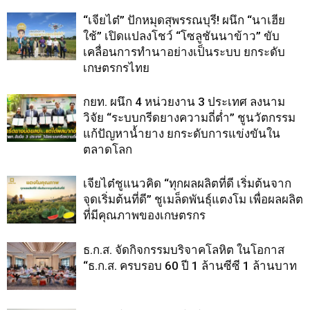
“เจียไต๋” ปักหมุดสุพรรณบุรี! ผนึก “นาเฮีย
ใช้” เปิดแปลงโชว์ “โซลูชันนาข้าว” ขับ
เคลื่อนการทำนาอย่างเป็นระบบ ยกระดับ
เกษตรกรไทย
กยท. ผนึก 4 หน่วยงาน 3 ประเทศ ลงนาม
วิจัย “ระบบกรีดยางความถี่ต่ำ” ชูนวัตกรรม
แก้ปัญหาน้ำยาง ยกระดับการแข่งขันใน
ตลาดโลก
เจียไต๋ชูแนวคิด “ทุกผลผลิตที่ดี เริ่มต้นจาก
จุดเริ่มต้นที่ดี” ชูเมล็ดพันธุ์แตงโม เพื่อผลผลิต
ที่มีคุณภาพของเกษตรกร
ธ.ก.ส. จัดกิจกรรมบริจาคโลหิต ในโอกาส
“ธ.ก.ส. ครบรอบ 60 ปี 1 ล้านซีซี 1 ล้านบาท