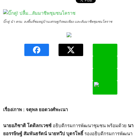
บิ๊กตู่ นำ ครม. ลงพื้นที่ชมหมู่บ้านเศรษฐกิจพอเพียง และสัมมาชีพชุมชนโคราช
เรื่อง/ภาพ : จตุพล ยอดวงศ์พะเนา
นายอภิชาติ โตดิลกเวชช์
อธิบดีกรมการพัฒนาชุมชน พร้อมด้วย
นา
ยอรรษิษฐ์ สัมพันธรัตน์
นายทวีป บุตรโพธิ์
รองอธิบดีกรมการพัฒนา