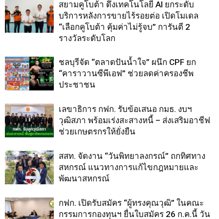
สยามคูโบต้า ดึงเทคโนโลยี AI ยกระดับ
บริการหลังการขายไร้รอยต่อ เปิดโมเดล
“เลือกคูโบต้า คุ้มค่าไม่รู้จบ” การันตี 2
รางวัลระดับโลก
ชลบุรีจัด “ตลาดปันน้ำใจ” ผนึก CPF ยก
“คาราวานซีพีเอฟ” ช่วยลดค่าครองชีพ
ประชาชน
เลขาธิการ กฟก. รับข้อเสนอ กมธ. งบฯ
วุฒิสภา พร้อมเร่งสะสางหนี้ – ส่งเสริมอาชีฟ
ช่วยเกษตรกรให้ยั่งยืน
สสท. จัดงาน “วันพิทยาลงกรณ์” ถกทิศทาง
สหกรณ์ แนวทางการแก้ไขกฎหมายและ
พัฒนาสหกรณ์
กฟก. เปิดรับสมัคร “ผู้ทรงคุณวุฒิ” ในคณะ
กรรมการกองทุนฯ ยื่นใบสมัคร 26 ก.ค.นี้ วัน