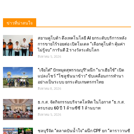
ข่าวที่น่าสนใจ
สยามคูโบต้า ดึงเทคโนโลยี AI ยกระดับบริการหลัง
การขายไร้รอยต่อ เปิดโมเดล “เลือกคูโบต้า คุ้มค่า
ไม่รู้จบ” การันตี 2 รางวัลระดับโลก
สิงหาคม 5, 2026
“เจียไต๋” ปักหมุดสุพรรณบุรี! ผนึก “นาเฮียใช้” เปิด
แปลงโชว์ “โซลูชันนาข้าว” ขับเคลื่อนการทำนา
อย่างเป็นระบบ ยกระดับเกษตรกรไทย
สิงหาคม 8, 2026
ธ.ก.ส. จัดกิจกรรมบริจาคโลหิต ในโอกาส “ธ.ก.ส.
ครบรอบ 60 ปี 1 ล้านซีซี 1 ล้านบาท
สิงหาคม 5, 2026
ชลบุรีจัด “ตลาดปันน้ำใจ” ผนึก CPF ยก “คาราวานซี