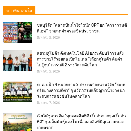
ข่าวที่น่าสนใจ
ชลบุรีจัด “ตลาดปันน้ำใจ” ผนึก CPF ยก “คาราวานซี
พีเอฟ” ช่วยลดค่าครองชีพประชาชน
สิงหาคม 5, 2026
สยามคูโบต้า ดึงเทคโนโลยี AI ยกระดับบริการหลัง
การขายไร้รอยต่อ เปิดโมเดล “เลือกคูโบต้า คุ้มค่า
ไม่รู้จบ” การันตี 2 รางวัลระดับโลก
สิงหาคม 5, 2026
กยท. ผนึก 4 หน่วยงาน 3 ประเทศ ลงนามวิจัย “ระบบ
กรีดยางความถี่ต่ำ” ชูนวัตกรรมแก้ปัญหาน้ำยาง ยก
ระดับการแข่งขันในตลาดโลก
สิงหาคม 7, 2026
เจียไต๋ชูแนวคิด “ทุกผลผลิตที่ดี เริ่มต้นจากจุดเริ่มต้น
ที่ดี” ชูเมล็ดพันธุ์แตงโม เพื่อผลผลิตที่มีคุณภาพของ
เกษตรกร