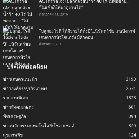
คนโคราชเจ๋ง! ปลูกกล้วยน้ำว้า 40 ไร่ ไม่พอขาย…
“ไม่เชื่อก็ให้มาดูงานได้”‬
กรกฎาคม 11, 2016
“ปลูกอะไรดี ให้มีรายได้ทั้งปี”…นิรันดร์ชัย เกษบึงกาฬ
เกษตรกรหัวใจแกร่ง มีคำตอบ
สิงหาคม 1, 2016
ประเภทยอดนิยม
ข่าวเกษตรแนะนำ
3193
ข่าวองค์กร/ธุรกิจเกษตร
2571
รายงานพิเศษ
1328
ข่าวสังคมเกษตร
601
พืชเศรษฐกิจ
394
ข่าวนวัตกรรม/เทคโนโลยี/โซล่าเซลล์
340
สุขภาพพืช
124