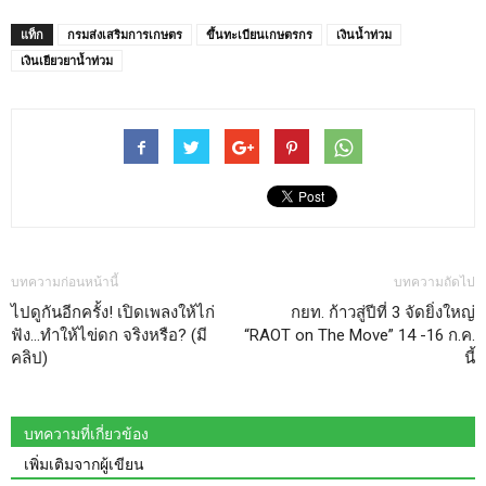
แท็ก
กรมส่งเสริมการเกษตร
ขึ้นทะเบียนเกษตรกร
เงินน้ำท่วม
เงินเยียวยาน้ำท่วม
บทความก่อนหน้านี้
บทความถัดไป
ไปดูกันอีกครั้ง! เปิดเพลงให้ไก่
กยท. ก้าวสู่ปีที่ 3 จัดยิ่งใหญ่
ฟัง…ทำให้ไข่ดก จริงหรือ? (มี
“RAOT on The Move” 14 -16 ก.ค.
คลิป)
นี้
บทความที่เกี่ยวข้อง
เพิ่มเติมจากผู้เขียน