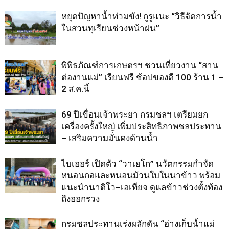
หยุดปัญหาน้ำท่วมขัง! กูรูแนะ “วิธีจัดการน้ำ
ในสวนทุเรียนช่วงหน้าฝน”
พิพิธภัณฑ์การเกษตรฯ ชวนเที่ยวงาน “สาน
ต่องานแม่” เรียนฟรี ช้อปของดี 100 ร้าน 1 –
2 ส.ค.นี้
69 ปีเขื่อนเจ้าพระยา กรมชลฯ เตรียมยก
เครื่องครั้งใหญ่ เพิ่มประสิทธิภาพชลประทาน
– เสริมความมั่นคงด้านน้ำ
ไบเออร์ เปิดตัว “วาเยโก” นวัตกรรมกำจัด
หนอนกอและหนอนม้วนใบในนาข้าว พร้อม
แนะนำนาติโว–เอเทียจ ดูแลข้าวช่วงตั้งท้อง
ถึงออกรวง
กรมชลประทานเร่งผลักดัน “อ่างเก็บน้ำแม่