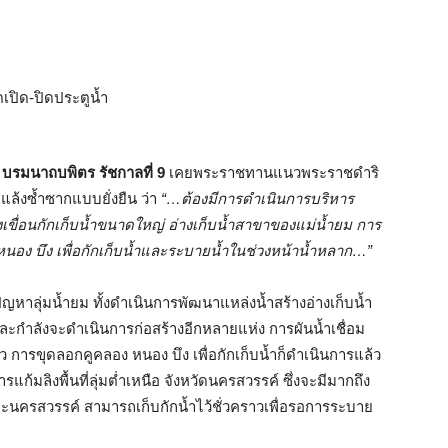
บรมนาถบพิตร รัชกาลที่
9
เคยพระราชทานแนวพระราชดำริ
แล้งซ้ำซากแบบยั่งยืน ว่า
“
…ต้องมีการดำเนินการบริหาร
งเขื่อนกักเก็บน้ำขนาดใหญ่ อ่างเก็บน้ำสาขาของแม่น้ำยม การ
นอง บึง เพื่อกักเก็บน้ำและระบายน้ำในช่วงหน้าน้ำหลาก…”
ญหาลุ่มน้ำยม ทั้งดำเนินการพัฒนาแหล่งน้ำสร้างอ่างเก็บน้ำ
กำลังจะดำเนินการก่อสร้างอีกหลายแห่ง การผันน้ำเชื่อม
้ว การขุดลอกคูคลอง หนอง บึง เพื่อกักเก็บน้ำก็ดำเนินการแล้ว
แก้มลิงพื้นที่ลุ่มต่ำเหนือ จังหวัดนครสวรรค์ ซึ่งจะมีมากถึง
และนครสวรรค์ สามารถเก็บกักน้ำไว้ชั่วคราวเพื่อรอการระบาย