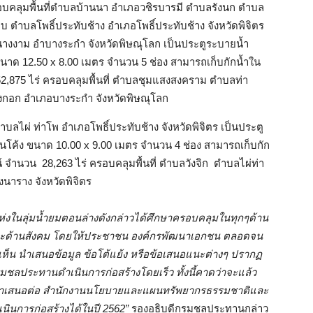
 ครอบคลุมพื้นที่ตำบลบ้านนา อำเภอวชิรบารมี ตำบลรังนก ตำบล
 ตำบลโพธิ์ประทับช้าง อำเภอโพธิ์ประทับช้าง จังหวัดพิจิตร
างงาม อำบางระกำ จังหวัดพิษณุโลก เป็นประตูระบายน้ำ
าด 12.50 x 8.00 เมตร จำนวน 5 ช่อง สามารถเก็บกักน้ำใน
์ 52,875 ไร่ ครอบคลุมพื้นที่ ตำบลชุมแสงสงคราม ตำบลท่า
กอก อำเภอบางระกำ จังหวัดพิษณุโลก
ลไผ่ ท่าโพ อำเภอโพธิ์ประทับช้าง จังหวัดพิจิตร เป็นประตู
โค้ง ขนาด 10.00 x 9.00 เมตร จำนวน 4 ช่อง สามารถเก็บกัก
ชน์ จำนวน 28,263 ไร่ ครอบคลุมพื้นที่ ตำบลวังจิก ตำบลไผ่ท่า
นาราง จังหวัดพิจิตร
แห่งในลุ่มน้ำยมตอนล่างดังกล่าวได้ศึกษาครอบคลุมในทุกๆด้าน
และด้านสังคม โดยให้ประชาชน องค์กรพัฒนาเอกชน ตลอดจน
ดเห็น นำเสนอข้อมูล ข้อโต้แย้ง หรือข้อเสนอแนะต่างๆ ปรากฏ
รมชลประทานดำเนินการก่อสร้างโดยเร็ว ทั้งนี้คาดว่าจะแล้ว
ื่องนำเสนอต่อ สำนักงานนโยบายและแผนทรัพยากรธรรมชาติและ
นินการก่อสร้างได้ในปี 2562”
รองอธิบดีกรมชลประทานกล่าว