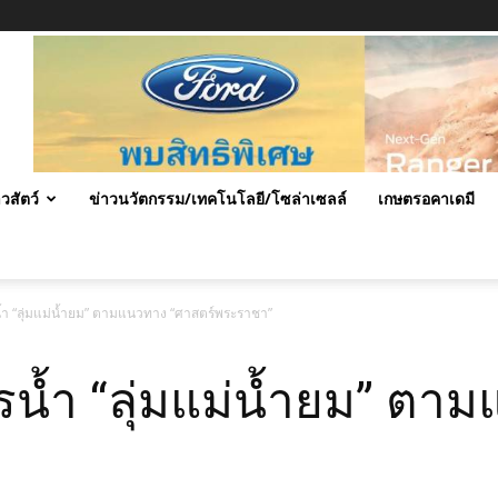
าวสัตว์
ข่าวนวัตกรรม/เทคโนโลยี/โซล่าเซลล์
เกษตรอคาเดมี
ำ “ลุ่มแม่น้ำยม” ตามแนวทาง “ศาสตร์พระราชา”
น้ำ “ลุ่มแม่น้ำยม” ตา