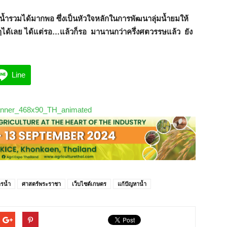
บน้ำรวมได้มากพอ ซึ่งเป็นหัวใจหลักในการพัฒนาลุ่มน้ำยมให้
ๆได้เลย ได้แต่รอ…แล้วก็รอ มานานกว่าครึ่งศตวรรษแล้ว ยัง
Line
รน้ำ
ศาสตร์พระราชา
เว็บไซต์เกษตร
แก้ปัญหาน้ำ