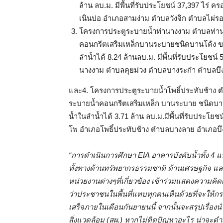
ล้าน ลบ.ม. มีพื้นที่รับประโยชน์ 37,397 ไร่
เนินปอ อำเภอสามง่าม ตำบลวังจิก ตำบลไผ่รอบ
โครงการประตูระบายน้ำท่านางงาม ตำบลท่าน
คอนกรีตเสริมเหล็กบานระบายชนิดบานโค้ง ขน
ลำน้ำได้ 8.24 ล้านลบ.ม. มีพื้นที่รับประโยชน
นางงาม ตำบลคุยม่วง ตำบลบางระกำ ตำบลบึง
และ4. โครงการประตูระบายน้ำโพธิ์ประทับช้าง ตำบ
ระบายน้ำคอนกรีตเสริมเหล็ก บานระบาย ชนิดบาน
น้ำในลำน้ำได้ 3.71 ล้าน ลบ.ม.มีพื้นที่รับประโย
โพ อำเภอโพธิ์ประทับช้าง ตำบลบางลาย อำเภอบึง
“การดำเนินการศึกษา EIA อาคารบังคับน้ำทั้ง 4 
ทั้งทางด้านทรัพยากรธรรมชาติ ด้านเศรษฐกิจ 
หน่วยงานต่างๆที่เกี่ยวข้อง เข้าร่วมแสดงความคิ
ว่าประชาชนในพื้นที่แทบทุกคนเห็นด้วยที่จะให้ก
เสร็จภายในเดือนกันยายนนี้ จากนั้นจะสรุปเร
สิ่งแวดล้อม (สผ.) หากไม่ติดปัญหาอะไร น่าจะดำเ