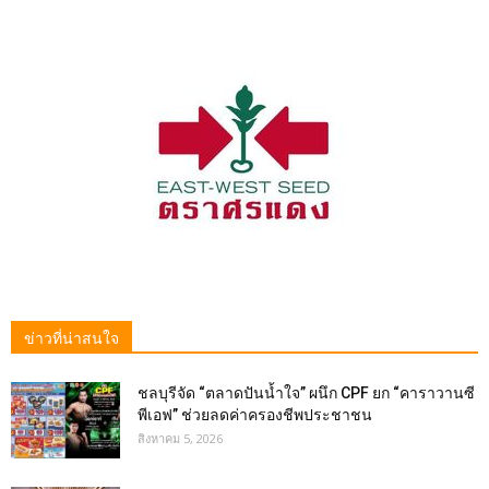
ข่าวที่น่าสนใจ
ชลบุรีจัด “ตลาดปันน้ำใจ” ผนึก CPF ยก “คาราวานซี
พีเอฟ” ช่วยลดค่าครองชีพประชาชน
สิงหาคม 5, 2026