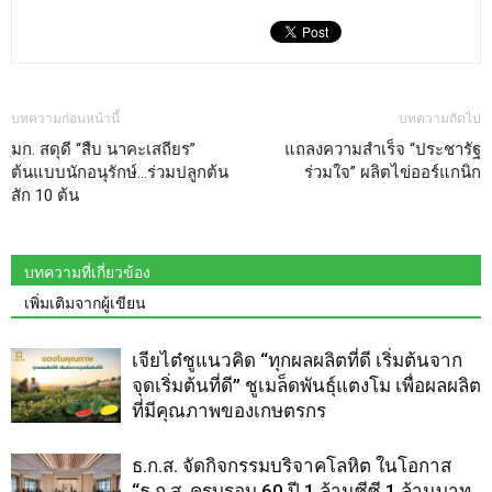
บทความก่อนหน้านี้
บทความถัดไป
มก. สดุดี “สืบ นาคะเสถียร”
แถลงความสำเร็จ “ประชารัฐ
ต้นแบบนักอนุรักษ์…ร่วมปลูกต้น
ร่วมใจ” ผลิตไข่ออร์แกนิก
สัก 10 ต้น
บทความที่เกี่ยวข้อง
เพิ่มเติมจากผู้เขียน
เจียไต๋ชูแนวคิด “ทุกผลผลิตที่ดี เริ่มต้นจาก
จุดเริ่มต้นที่ดี” ชูเมล็ดพันธุ์แตงโม เพื่อผลผลิต
ที่มีคุณภาพของเกษตรกร
ธ.ก.ส. จัดกิจกรรมบริจาคโลหิต ในโอกาส
“ธ.ก.ส. ครบรอบ 60 ปี 1 ล้านซีซี 1 ล้านบาท