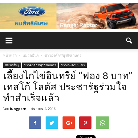
หน้าแรก
หมวดอื่นๆ
ข่าวองค์กร/ธุรกิจเกษตร
หมวดอื่นๆ
ข่าวองค์กร/ธุรกิจเกษตร
ข่าวเกษตรแนะนำ
เลี้ยงไก่ไข่อินทรีย์ “ฟอง 8 บาท”
เทสโก้ โลตัส ประชารัฐร่วมใจ
ทำสำเร็จแล้ว
โดย
lungporn
-
กันยายน 4, 2016