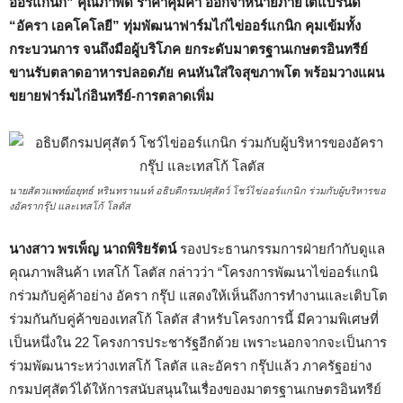
ออร์แกนิก” คุณภาพดี ราคาคุ้มค่า ออกจำหน่ายภายใต้แบรนด์
“อัครา เอคโคโลยี” ทุ่มพัฒนาฟาร์มไก่ไข่ออร์แกนิก คุมเข้มทั้ง
กระบวนการ จนถึงมือผู้บริโภค ยกระดับมาตรฐานเกษตรอินทรีย์
ขานรับตลาดอาหารปลอดภัย คนหันใส่ใจสุขภาพโต พร้อมวางแผน
ขยายฟาร์มไก่อินทรีย์-การตลาดเพิ่ม
นายสัตวแพทย์อยุทธ์ หรินทรานนท์ อธิบดีกรมปศุสัตว์ โชว์ไข่ออร์แกนิก ร่วมกับผู้บริหารขอ
งอัครากรุ๊ป และเทสโก้ โลตัส
นางสาว พรเพ็ญ นาถพิริยรัตน์
รองประธานกรรมการฝ่ายกำกับดูแล
คุณภาพสินค้า เทสโก้ โลตัส กล่าวว่า “โครงการพัฒนาไข่ออร์แกนิ
กร่วมกับคู่ค้าอย่าง อัครา กรุ๊ป แสดงให้เห็นถึงการทำงานและเติบโต
ร่วมกันกับคู่ค้าของเทสโก้ โลตัส สำหรับโครงการนี้ มีความพิเศษที่
เป็นหนึ่งใน 22 โครงการประชารัฐอีกด้วย เพราะนอกจากจะเป็นการ
ร่วมพัฒนาระหว่างเทสโก้ โลตัส และอัครา กรุ๊ปแล้ว ภาครัฐอย่าง
กรมปศุสัตว์ได้ให้การสนับสนุนในเรื่องของมาตรฐานเกษตรอินทรีย์