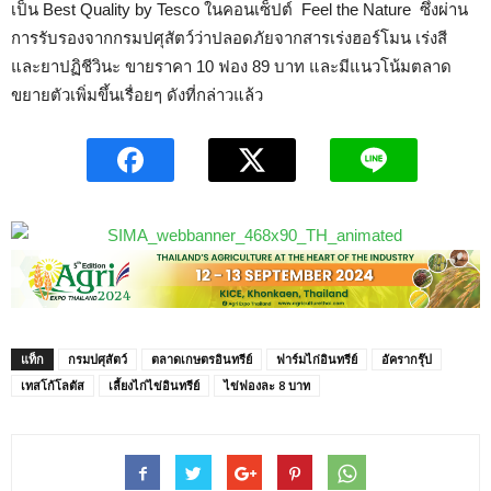
เป็น Best Quality by Tesco ในคอนเซ็ปต์ Feel the Nature ซึ่งผ่าน
การรับรองจากกรมปศุสัตว์ว่าปลอดภัยจากสารเร่งฮอร์โมน เร่งสี
และยาปฏิชีวินะ ขายราคา 10 ฟอง 89 บาท และมีแนวโน้มตลาด
ขยายตัวเพิ่มขึ้นเรื่อยๆ ดังที่กล่าวแล้ว
แท็ก
กรมปศุสัตว์
ตลาดเกษตรอินทรีย์
ฟาร์มไก่อินทรีย์
อัครากรุ๊ป
เทสโก้โลตัส
เลี้ยงไก่ไข่อินทรีย์
ไข่ฟองละ 8 บาท