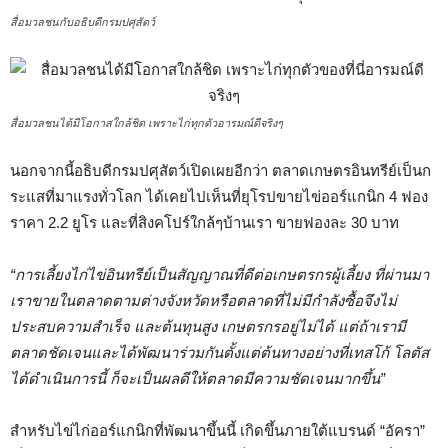
สื่อมวลชนกับอธิบดีกรมปศุสัตว์
สื่อมวลชนได้มีโอกาสใกล้ชิด เพราะไก่ทุกตัวอารมณ์ดีจริงๆ
นอกจากนี้อธิบดีกรมปศุสัตว์เปิดเผยอีกว่า ตลาดเกษตรอินทรีย์เป็นก
ระแสที่มาแรงทั่วโลก ได้เคยไปเห็นที่ยุโรปขายไข่ออร์แกนิก 4 ฟอง
ราคา 2.2 ยูโร และที่สิงคโปร์ใกล้ๆบ้านเรา ขายฟองละ 30 บาท
“การเลี้ยงไก่ไข่อินทรีย์เป็น
สัญญาณที่ดีต่อเกษตรกรผู้เลี้ยง ที่ผ่านมา
เราขายในตลาดตามต่างจังหวัดหรือตลาดที่ไม่มีกำลังซื้อจึงไม่
ประสบความสำเร็จ และต้นทุนสูง เกษตรกรอยู่ไม่ได้ แต่ถ้าเรามี
ตลาดชัดเจนและได้พัฒนาร่วมกันตั้งแต่ต้นทางอย่างที่เทสโก้ โลตัส
ได้ดำเนินการนี้ ก็จะเป็นผลดีให้ตลาดมีความชัดเจนมากขึ้น”
สำหรับไข่ไก่ออร์แกนิกที่พัฒนาขึ้นนี้ เกิดขึ้นภายใต้แบรนด์ “อัครา”