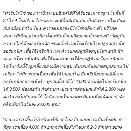
“ฟาร์มไก่ไข่ ของเราเป็นระบบอินทรีย์ที่ได้รับรองมาตรฐานในพื้นที่
22 ไร่ 4 โรงเรือน ไก่ของเราจะมีพื้นที่เดินเล่น เป็นอิสระ จะไม่เบียด
กันเหมือนทั่วไป ใน 1 ตารางเมตรจะมีไก่ไข่เฉลี่ย 4 ตัว บริโภค
อาหารที่เป็นออร์แกนิก ทั้งแต่ต้นน้ำจนถึงปลายน้ำ หมายถึง วัตถุดิบ
อาหารไก่ก็ต้องออร์แกนิก ขณะที่บริเวณโรงเรือนก็จะปลูกหญ้า พืช
ออร์แกนิก เพื่อให้ไก่จิกกิน และทำแปลงปลูกพืชสมุนไพร อาทิ ฟ้า
ทะลายโจร ขมิ้นชัน เพื่อใช้ทดแทนการใช้ยาปฎิชีวนะในการรักษา
ไก่ที่ฟาร์มนี้จึงถูกเลี้ยงอย่างมีความสุข เดินเล่นกันอย่างสนุกสนาน ไม่
เครียด ไม่มีการปนเปื้อน เพื่อให้ไก่ออกไข่เป็นพรีเมี่ยมควอลิตี้และ
ออร์แกนิกอย่างแท้จริง ทุกวันนี้เรามีไก่ 4,000 ตัว ผลิตไข่ออร์แกนิก
ได้ 3,500 ฟองต่อวัน ถ้าผ่านกระบวนการคัดแยกแล้วได้ 2,800 ฟอง
ต่อวัน ส่งให้กับเทสโก้ โลตัส และในอนาคต มีแผนที่จะพัฒนากำลัง
ผลิตเพิ่มเป็นวันละ 20,000 ฟอง”
“ถามว่าการเลี้ยงไก่ไข่อินทรีย์ยากไหม ก็บอกเลยว่าเป็นเรื่องที่ยาก
ที่สุด เราเลี้ยง
4,000 ตัว ยากกว่าเลี้ยงไก่ไข่ปกติ 2-3 ล้านตัว อย่าง