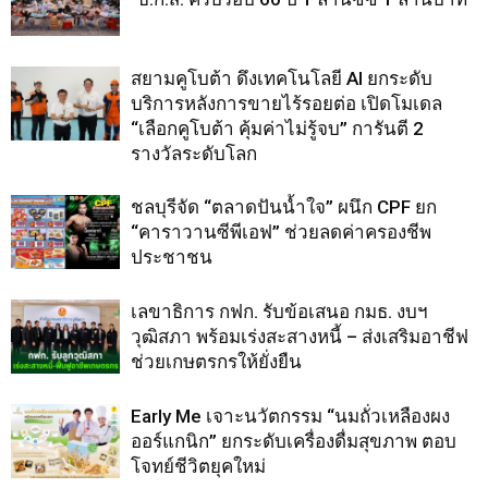
สยามคูโบต้า ดึงเทคโนโลยี AI ยกระดับ
บริการหลังการขายไร้รอยต่อ เปิดโมเดล
“เลือกคูโบต้า คุ้มค่าไม่รู้จบ” การันตี 2
รางวัลระดับโลก
ชลบุรีจัด “ตลาดปันน้ำใจ” ผนึก CPF ยก
“คาราวานซีพีเอฟ” ช่วยลดค่าครองชีพ
ประชาชน
เลขาธิการ กฟก. รับข้อเสนอ กมธ. งบฯ
วุฒิสภา พร้อมเร่งสะสางหนี้ – ส่งเสริมอาชีฟ
ช่วยเกษตรกรให้ยั่งยืน
Early Me เจาะนวัตกรรม “นมถั่วเหลืองผง
ออร์แกนิก” ยกระดับเครื่องดื่มสุขภาพ ตอบ
โจทย์ชีวิตยุคใหม่