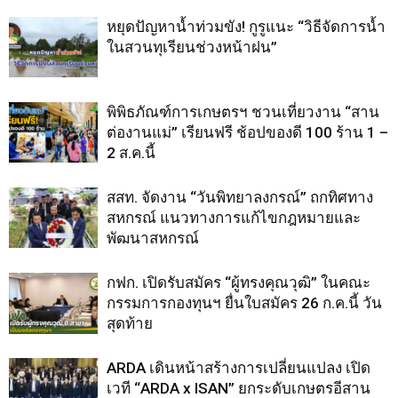
หยุดปัญหาน้ำท่วมขัง! กูรูแนะ “วิธีจัดการน้ำ
ในสวนทุเรียนช่วงหน้าฝน”
พิพิธภัณฑ์การเกษตรฯ ชวนเที่ยวงาน “สาน
ต่องานแม่” เรียนฟรี ช้อปของดี 100 ร้าน 1 –
2 ส.ค.นี้
สสท. จัดงาน “วันพิทยาลงกรณ์” ถกทิศทาง
สหกรณ์ แนวทางการแก้ไขกฎหมายและ
พัฒนาสหกรณ์
กฟก. เปิดรับสมัคร “ผู้ทรงคุณวุฒิ” ในคณะ
กรรมการกองทุนฯ ยื่นใบสมัคร 26 ก.ค.นี้ วัน
สุดท้าย
ARDA เดินหน้าสร้างการเปลี่ยนแปลง เปิด
เวที “ARDA x ISAN” ยกระดับเกษตรอีสาน