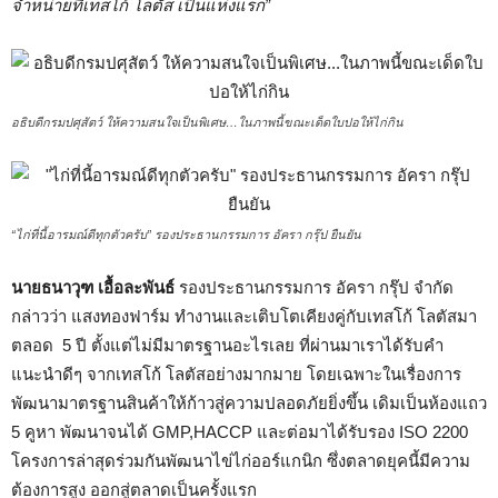
จำหน่ายที่เทสโก้ โลตัส เป็นแห่งแรก”
อธิบดีกรมปศุสัตว์ ให้ความสนใจเป็นพิเศษ…ในภาพนี้ขณะเด็ดใบปอให้ไก่กิน
“ไก่ที่นี้อารมณ์ดีทุกตัวครับ” รองประธานกรรมการ อัครา กรุ๊ป ยืนยัน
นายธนาวุฑ เอื้อละพันธ์
รองประธานกรรมการ อัครา กรุ๊ป จำกัด
กล่าวว่า แสงทองฟาร์ม ทำงานและเติบโตเคียงคู่กับเทสโก้ โลตัสมา
ตลอด 5 ปี ตั้งแต่ไม่มีมาตรฐานอะไรเลย ที่ผ่านมาเราได้รับคำ
แนะนำดีๆ จากเทสโก้ โลตัสอย่างมากมาย โดยเฉพาะในเรื่องการ
พัฒนามาตรฐานสินค้าให้ก้าวสู่ความปลอดภัยยิ่งขึ้น เดิมเป็นห้องแถว
5 คูหา พัฒนาจนได้ GMP,HACCP และต่อมาได้รับรอง ISO 2200
โครงการล่าสุดร่วมกันพัฒนาไข่ไก่ออร์แกนิก ซึ่งตลาดยุคนี้มีความ
ต้องการสูง ออกสู่ตลาดเป็นครั้งแรก