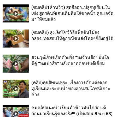
(ชมคลิป1ล้านวิว) สุดฮือฮา..ปลูกทุเรียนใน
เข่ง สูตรดินพิเศษเติมหินใส่ขวดน้ำ คุณเอจัด
มาให้ชมแล้ว
(ชมคลิป) ลุงเล็กโชว์วิธีแพ็คต้นไม้ลง
กล่อง..ทดสอบให้ดูกรณีขนส่งโหดๆก็ยังอยู่ได้
สวนวุฒิภัทรเปิดตัวฝรั่ง “หงจ้วนสือ” มั่นใจ
ตีคู่ “หงเป่าสือ” หลังตลาดตอบรับดีเยี่ยม
(คลิป)คุยสัพเพเหระ..เรื่องการตัดแต่งดอก
ทุเรียนและระบบน้ำของสวนสมโภชน์เกาะ
ช้าง
ชมคลิปแนะนำเรียนทำข้าวมันไก่ฮ่องเต้
ก่อนมาเรียนรู้ของจริง!!! (เปิดสอน 8 พ.ย.63)