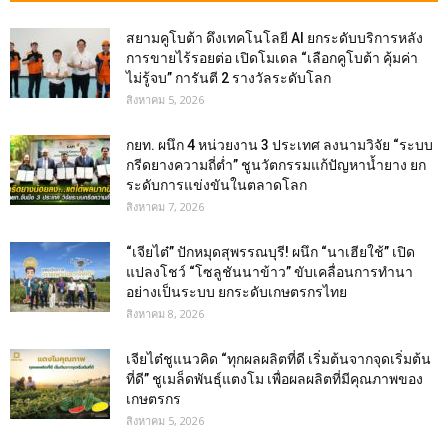
สยามคูโบต้า ดึงเทคโนโลยี AI ยกระดับบริการหลัง
การขายไร้รอยต่อ เปิดโมเดล “เลือกคูโบต้า คุ้มค่า
ไม่รู้จบ” การันตี 2 รางวัลระดับโลก
สิงหาคม 5, 2026
กยท. ผนึก 4 หน่วยงาน 3 ประเทศ ลงนามวิจัย “ระบบ
กรีดยางความถี่ต่ำ” ชูนวัตกรรมแก้ปัญหาน้ำยาง ยก
ระดับการแข่งขันในตลาดโลก
สิงหาคม 7, 2026
“เจียไต๋” ปักหมุดสุพรรณบุรี! ผนึก “นาเฮียใช้” เปิด
แปลงโชว์ “โซลูชันนาข้าว” ขับเคลื่อนการทำนา
อย่างเป็นระบบ ยกระดับเกษตรกรไทย
สิงหาคม 8, 2026
เจียไต๋ชูแนวคิด “ทุกผลผลิตที่ดี เริ่มต้นจากจุดเริ่มต้น
ที่ดี” ชูเมล็ดพันธุ์แตงโม เพื่อผลผลิตที่มีคุณภาพของ
เกษตรกร
สิงหาคม 5, 2026