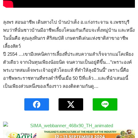
ลุงพร สอนอาชีพ เดินทางไป บ้านป่าเต็ง อ.แก่งกระจาน จ.เพชรบุรี
พบว่าที่นั่นชาวบ้านมีอาชีพเลี้ยงโคนมกันเ
­กือบจะทั้งหมู่บ้าน และหนึ่ง
ในนั้นคือ คุณลุงทินกร ศิริสมบัติ เกษตรดีเด่นแห่งชาติสาขาอาชีพ
เลี้ยงสัตว์
ปี 2554 …เขามีเทคนิคการเลี้ยงที่ประสบความสำเร็
­จจากแม่โคเพียง
ตัวเดียว จากเงินทุนเพียงน้อยนิด จนความเป็นอยู่ดีขึ้น…”เพราะองค์
พระบาทส
­มเด็จพระเจ้าอยู่หัวโดยแท้ ที่ทำให้ลุงมีวันนี้” เพราะนี้คือ
อาชีพพระราชทานที่ทรงดำริขึ้นเ
­มื่อ 50 ปีที่แล้ว…และที่นำเสนอนี้
เป็นเพียงส่วน
­หนึ่งของเรื่องราว ลองติดตามกันดู…