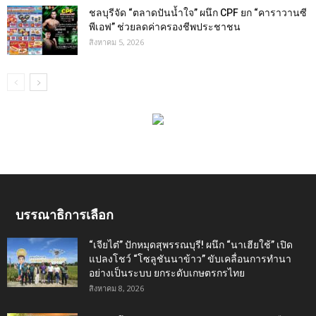
ชลบุรีจัด “ตลาดปันน้ำใจ” ผนึก CPF ยก “คาราวานซี
พีเอฟ” ช่วยลดค่าครองชีพประชาชน
สิงหาคม 5, 2026
บรรณาธิการเลือก
“เจียไต๋” ปักหมุดสุพรรณบุรี! ผนึก “นาเฮียใช้” เปิด
แปลงโชว์ “โซลูชันนาข้าว” ขับเคลื่อนการทำนา
อย่างเป็นระบบ ยกระดับเกษตรกรไทย
สิงหาคม 8, 2026