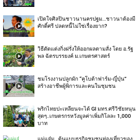
เปิดใจศิลปินชาวนานครปฐม…ชาวนาต้องมี
ศักดิ์ศรี ปลดหนี้ไม่ใช่เรื่องยาก?
วิธีตัดแต่งกิ่งฝรั่งให้ออกผลตามสั่ง โดย อ.รัฐ
พล ฉัตรบรรยงค์ ม.เกษตรศาสตร์
ชมโรงงานปลูกผัก “คูโบต้าฟาร์ม-ญี่ปุ่น”
สร้างอาชีพผู้พิการและคนในชุมชน
พริกไทยปะเหลียนจะได้ GI มทร.ศรีวิชัยหนุน
สุดๆ..เกษตรกรหวังมูลค่าเพิ่มกิโลละ 1,000
บาท
แม่แจ๋ม…ต้นแบบธุรกิจชุมชนท่องเที่ยวของ