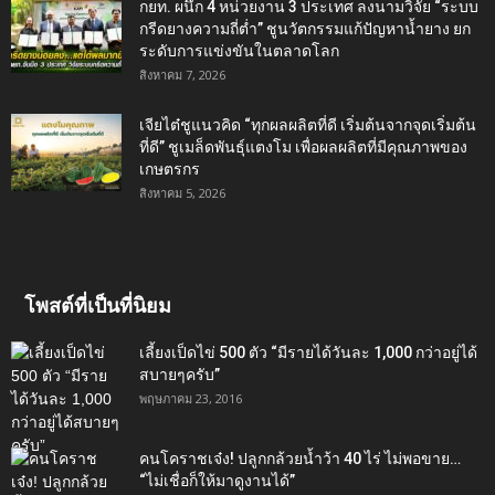
กยท. ผนึก 4 หน่วยงาน 3 ประเทศ ลงนามวิจัย “ระบบ
กรีดยางความถี่ต่ำ” ชูนวัตกรรมแก้ปัญหาน้ำยาง ยก
ระดับการแข่งขันในตลาดโลก
สิงหาคม 7, 2026
เจียไต๋ชูแนวคิด “ทุกผลผลิตที่ดี เริ่มต้นจากจุดเริ่มต้น
ที่ดี” ชูเมล็ดพันธุ์แตงโม เพื่อผลผลิตที่มีคุณภาพของ
เกษตรกร
สิงหาคม 5, 2026
โพสต์ที่เป็นที่นิยม
เลี้ยงเป็ดไข่ 500 ตัว “มีรายได้วันละ 1,000 กว่าอยู่ได้
สบายๆครับ”
พฤษภาคม 23, 2016
คนโคราชเจ๋ง! ปลูกกล้วยน้ำว้า 40 ไร่ ไม่พอขาย…
“ไม่เชื่อก็ให้มาดูงานได้”‬