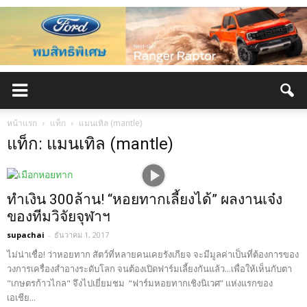
หน้าแรก
แท็ก
แมนเทิล (mantle)
แท็ก: แมนเทิล (mantle)
ทำเงิน 300ล้าน! “หอยทากเลี้ยงได้” ผลงานเจ๋ง
ของทีมวิจัยจุฬาฯ
supachai
-
ธันวาคม 1, 2017
ไม่น่าเชื่อ! ว่าหอยทาก สัตว์ที่หลายคนเคยรังเกียจ จะมีมูลค่าเป็นที่ต้องการของ
วงการเครื่องสำอางระดับโลก จนต้องเปิดฟาร์มเลี้ยงกันแล้ว...เพื่อให้เห็นกับตา
"เกษตรก้าวไกล" จึงไปเยี่ยมชม “ฟาร์มหอยทากเชิงนิเวศ” แห่งแรกของ
เอเชีย...