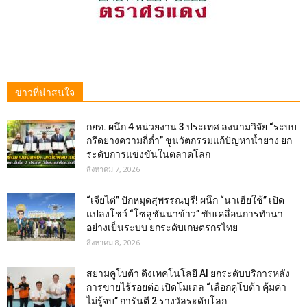
ข่าวที่น่าสนใจ
กยท. ผนึก 4 หน่วยงาน 3 ประเทศ ลงนามวิจัย “ระบบ
กรีดยางความถี่ต่ำ” ชูนวัตกรรมแก้ปัญหาน้ำยาง ยก
ระดับการแข่งขันในตลาดโลก
สิงหาคม 7, 2026
“เจียไต๋” ปักหมุดสุพรรณบุรี! ผนึก “นาเฮียใช้” เปิด
แปลงโชว์ “โซลูชันนาข้าว” ขับเคลื่อนการทำนา
อย่างเป็นระบบ ยกระดับเกษตรกรไทย
สิงหาคม 8, 2026
สยามคูโบต้า ดึงเทคโนโลยี AI ยกระดับบริการหลัง
การขายไร้รอยต่อ เปิดโมเดล “เลือกคูโบต้า คุ้มค่า
ไม่รู้จบ” การันตี 2 รางวัลระดับโลก