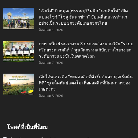
“เจียไต๋” ปักหมุดสุพรรณบุรี! ผนึก “นาเฮียใช้” เปิด
แปลงโชว์ “โซลูชันนาข้าว” ขับเคลื่อนการทำนา
อย่างเป็นระบบ ยกระดับเกษตรกรไทย
สิงหาคม 8, 2026
กยท. ผนึก 4 หน่วยงาน 3 ประเทศ ลงนามวิจัย “ระบบ
กรีดยางความถี่ต่ำ” ชูนวัตกรรมแก้ปัญหาน้ำยาง ยก
ระดับการแข่งขันในตลาดโลก
สิงหาคม 7, 2026
เจียไต๋ชูแนวคิด “ทุกผลผลิตที่ดี เริ่มต้นจากจุดเริ่มต้น
ที่ดี” ชูเมล็ดพันธุ์แตงโม เพื่อผลผลิตที่มีคุณภาพของ
เกษตรกร
สิงหาคม 5, 2026
โพสต์ที่เป็นที่นิยม