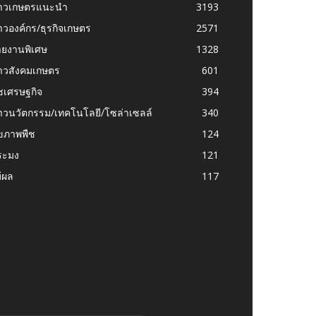
่าวเกษตรแนะนำ
3193
าวองค์กร/ธุรกิจเกษตร
2571
ายงานพิเศษ
1328
่าวสังคมเกษตร
601
ชเศรษฐกิจ
394
าวนวัตกรรม/เทคโนโลยี/โซล่าเซลล์
340
ุขภาพพืช
124
ระมง
121
้ผล
117