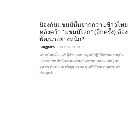
ป้องกันแชมป์นั้นยากกว่า…ข้าวไทย
หลังคว้า “แชมป์โลก” (อีกครั้ง) ต้อง
พัฒนาอย่างหนัก?
lungporn
-
ธันวาคม 28, 2016
ดร.ภูมิศักดิ์ ราศรี ผู้อำนวยการศูนย์ปฏิบัติการเศรษฐกิจ
การเกษตร สำนักงานเศรษฐกิจการเกษตร (สศก.) และ
ผศ.ดร.กัมปนาท เพ็ญสุภา ผอ.ศูนย์วิจัยเศรษฐศาสตร์
ประยุกต์...