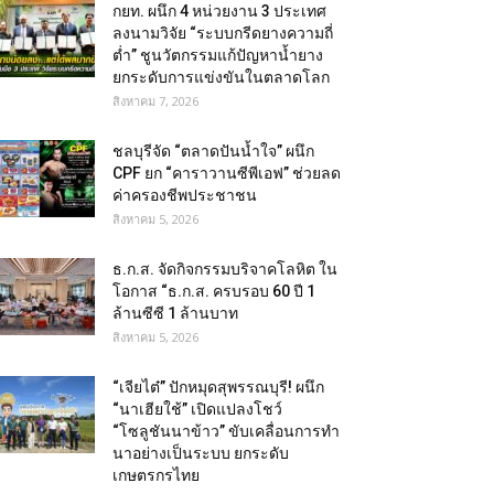
กยท. ผนึก 4 หน่วยงาน 3 ประเทศ
ลงนามวิจัย “ระบบกรีดยางความถี่
ต่ำ” ชูนวัตกรรมแก้ปัญหาน้ำยาง
ยกระดับการแข่งขันในตลาดโลก
สิงหาคม 7, 2026
ชลบุรีจัด “ตลาดปันน้ำใจ” ผนึก
CPF ยก “คาราวานซีพีเอฟ” ช่วยลด
ค่าครองชีพประชาชน
สิงหาคม 5, 2026
ธ.ก.ส. จัดกิจกรรมบริจาคโลหิต ใน
โอกาส “ธ.ก.ส. ครบรอบ 60 ปี 1
ล้านซีซี 1 ล้านบาท
สิงหาคม 5, 2026
“เจียไต๋” ปักหมุดสุพรรณบุรี! ผนึก
“นาเฮียใช้” เปิดแปลงโชว์
“โซลูชันนาข้าว” ขับเคลื่อนการทำ
นาอย่างเป็นระบบ ยกระดับ
เกษตรกรไทย