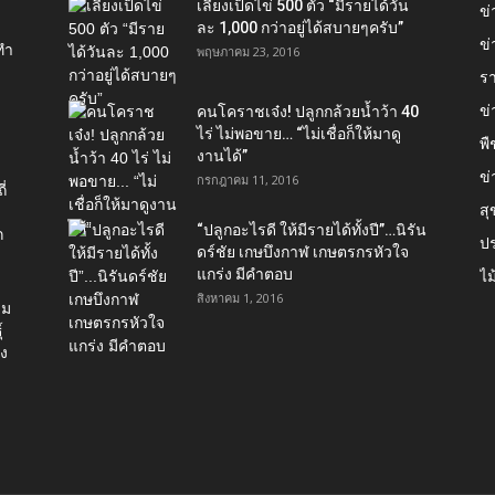
เลี้ยงเป็ดไข่ 500 ตัว “มีรายได้วัน
ข
ละ 1,000 กว่าอยู่ได้สบายๆครับ”
ข่
ทำ
พฤษภาคม 23, 2016
ร
ข
คนโคราชเจ๋ง! ปลูกกล้วยน้ำว้า 40
ไร่ ไม่พอขาย… “ไม่เชื่อก็ให้มาดู
พื
งานได้”‬
ข่
กรกฎาคม 11, 2016
่
ส
“ปลูกอะไรดี ให้มีรายได้ทั้งปี”…นิรัน
ก
ป
ดร์ชัย เกษบึงกาฬ เกษตรกรหัวใจ
แกร่ง มีคำตอบ
ไม
สิงหาคม 1, 2016
่ม
์
อง