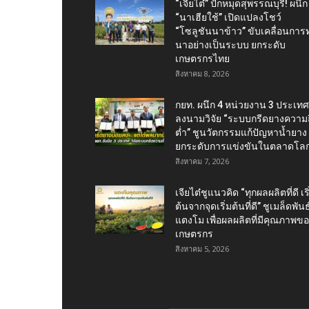
“เจียไต๋” ปักหมุดสุพรรณบุรี! ผนึก
“นาเฮียใช้” เปิดแปลงโชว์
“โซลูชันนาข้าว” ขับเคลื่อนการ
นาอย่างเป็นระบบ ยกระดับ
เกษตรกรไทย
สิงหาคม 8, 2026
กยท. ผนึก 4 หน่วยงาน 3 ประเทศ
ลงนามวิจัย “ระบบกรีดยางความถี
ต่ำ” ชูนวัตกรรมแก้ปัญหาน้ำยาง
ยกระดับการแข่งขันในตลาดโล
สิงหาคม 7, 2026
เจียไต๋ชูแนวคิด “ทุกผลผลิตที่ดี เริ
ต้นจากจุดเริ่มต้นที่ดี” ชูเมล็ดพันธุ
แตงโม เพื่อผลผลิตที่มีคุณภาพข
เกษตรกร
สิงหาคม 5, 2026