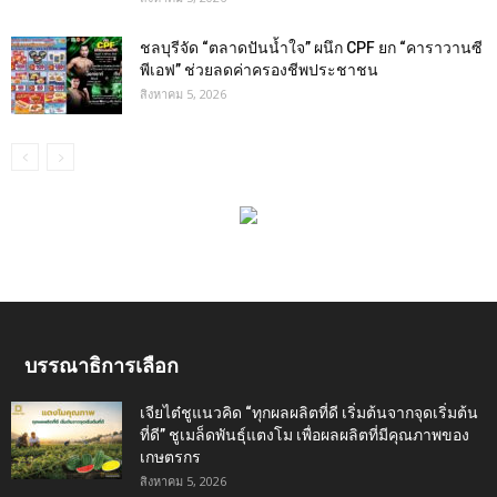
ชลบุรีจัด “ตลาดปันน้ำใจ” ผนึก CPF ยก “คาราวานซี
พีเอฟ” ช่วยลดค่าครองชีพประชาชน
สิงหาคม 5, 2026
บรรณาธิการเลือก
เจียไต๋ชูแนวคิด “ทุกผลผลิตที่ดี เริ่มต้นจากจุดเริ่มต้น
ที่ดี” ชูเมล็ดพันธุ์แตงโม เพื่อผลผลิตที่มีคุณภาพของ
เกษตรกร
สิงหาคม 5, 2026