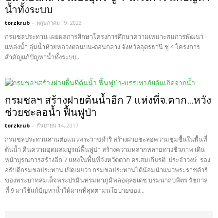
น้ำทั้งระบบ
torzkrub
-
พฤษภาคม 19, 2023
กรมชลประทาน เผยผลการศึกษาโครงการศึกษาความเหมาะสมการพัฒนา
แหล่งน้ำ ลุ่มน้ำห้วยหลวงตอนบน-ตอนกลาง จังหวัดอุดรธานี ชู 4 โครงการ
สำคัญแก้ปัญหาน้ำทั้งระบบ...
กรมชลฯ สร้างฝายต้นน้ำอีก 7 แห่งที่จ.ตาก…หวัง
ช่วยชะลอน้ำ ฟื้นฟูป่า
torzkrub
-
กันยายน 14, 2017
กรมชลประทานสานต่อแนวพระราชดำริ สร้างฝายชะลอความชุ่มชื้นในพื้นที่
ต้นน้ำ คืนความอุดมสมบูรณ์ฟื้นฟูป่า สร้างความหลากหลายทางชีวภาพ เดิน
หน้าบูรณการสร้างอีก 7 แห่งในพื้นที่จังหวัดตาก ดร.สมเกียรติ ประจำวงษ์ รอง
อธิบดีกรมชลประทาน เปิดเผยว่า กรมชลประทานได้น้อมนำแนวพระราชดำริ
ของพระบาทสมเด็จพระปรมินทรมหาภูมิพลอดุลยเดช บรมนาถบพิตร รัชกาล
ที่ 9 มาใช้แก้ปัญหาน้ำให้มากที่สุดตามนโยบายของ...