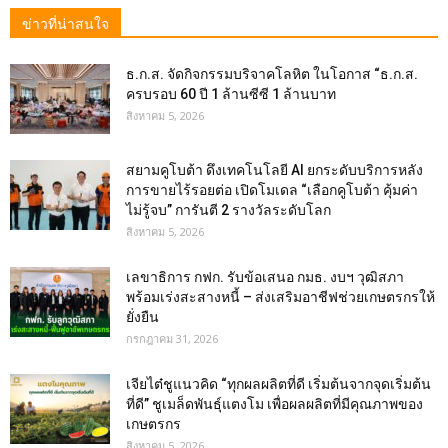
ข่าวที่น่าสนใจ
ธ.ก.ส. จัดกิจกรรมบริจาคโลหิต ในโอกาส “ธ.ก.ส.
ครบรอบ 60 ปี 1 ล้านซีซี 1 ล้านบาท
สิงหาคม 5, 2026
สยามคูโบต้า ดึงเทคโนโลยี AI ยกระดับบริการหลัง
การขายไร้รอยต่อ เปิดโมเดล “เลือกคูโบต้า คุ้มค่า
ไม่รู้จบ” การันตี 2 รางวัลระดับโลก
สิงหาคม 5, 2026
เลขาธิการ กฟก. รับข้อเสนอ กมธ. งบฯ วุฒิสภา
พร้อมเร่งสะสางหนี้ – ส่งเสริมอาชีฟช่วยเกษตรกรให้
ยั่งยืน
กรกฎาคม 31, 2026
เจียไต๋ชูแนวคิด “ทุกผลผลิตที่ดี เริ่มต้นจากจุดเริ่มต้น
ที่ดี” ชูเมล็ดพันธุ์แตงโม เพื่อผลผลิตที่มีคุณภาพของ
เกษตรกร
สิงหาคม 5, 2026