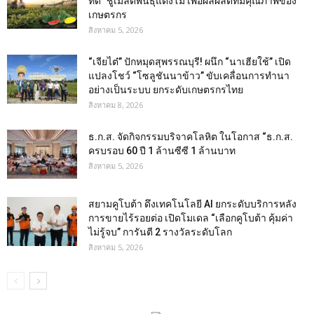
ที่ดี” ชูเมล็ดพันธุ์แตงโม เพื่อผลผลิตที่มีคุณภาพของ
เกษตรกร
สิงหาคม 5, 2026
“เจียไต๋” ปักหมุดสุพรรณบุรี! ผนึก “นาเฮียใช้” เปิด
แปลงโชว์ “โซลูชันนาข้าว” ขับเคลื่อนการทำนา
อย่างเป็นระบบ ยกระดับเกษตรกรไทย
สิงหาคม 8, 2026
ธ.ก.ส. จัดกิจกรรมบริจาคโลหิต ในโอกาส “ธ.ก.ส.
ครบรอบ 60 ปี 1 ล้านซีซี 1 ล้านบาท
สิงหาคม 5, 2026
สยามคูโบต้า ดึงเทคโนโลยี AI ยกระดับบริการหลัง
การขายไร้รอยต่อ เปิดโมเดล “เลือกคูโบต้า คุ้มค่า
ไม่รู้จบ” การันตี 2 รางวัลระดับโลก
สิงหาคม 5, 2026