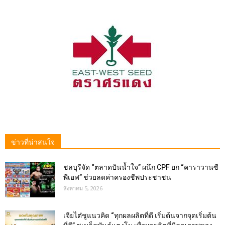
ข่าวที่น่าสนใจ
ชลบุรีจัด “ตลาดปันน้ำใจ” ผนึก CPF ยก “คาราวานซี
พีเอฟ” ช่วยลดค่าครองชีพประชาชน
สิงหาคม 5, 2026
เจียไต๋ชูแนวคิด “ทุกผลผลิตที่ดี เริ่มต้นจากจุดเริ่มต้น