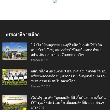
บรรณาธิการเลือก
“เจียไต๋” ปักหมุดสุพรรณบุรี! ผนึก “นาเฮียใช้” เปิด
แปลงโชว์ “โซลูชันนาข้าว” ขับเคลื่อนการทำนา
อย่างเป็นระบบ ยกระดับเกษตรกรไทย
สิงหาคม 8, 2026
กยท. ผนึก 4 หน่วยงาน 3 ประเทศ ลงนามวิจัย “ระบบ
กรีดยางความถี่ต่ำ” ชูนวัตกรรมแก้ปัญหาน้ำยาง ยก
ระดับการแข่งขันในตลาดโลก
สิงหาคม 7, 2026
เจียไต๋ชูแนวคิด “ทุกผลผลิตที่ดี เริ่มต้นจากจุดเริ่มต้น
ที่ดี” ชูเมล็ดพันธุ์แตงโม เพื่อผลผลิตที่มีคุณภาพของ
เกษตรกร