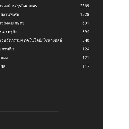
าวองค์กร/ธุรกิจเกษตร
2569
ายงานพิเศษ
1328
่าวสังคมเกษตร
601
ชเศรษฐกิจ
394
าวนวัตกรรม/เทคโนโลยี/โซล่าเซลล์
340
ุขภาพพืช
124
ระมง
121
้ผล
117