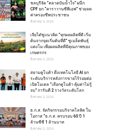
ชลบุรีจัด “ตลาดปันน้ำใจ” ผนึก
CPF ยก “คาราวานซีพีเอฟ” ช่วยลด
ค่าครองชีพประชาชน
สิงหาคม 5, 2026
เจียไต๋ชูแนวคิด “ทุกผลผลิตที่ดี เริ่ม
ต้นจากจุดเริ่มต้นที่ดี” ชูเมล็ดพันธุ์
แตงโม เพื่อผลผลิตที่มีคุณภาพของ
เกษตรกร
สิงหาคม 5, 2026
สยามคูโบต้า ดึงเทคโนโลยี AI ยก
ระดับบริการหลังการขายไร้รอยต่อ
เปิดโมเดล “เลือกคูโบต้า คุ้มค่าไม่รู้
จบ” การันตี 2 รางวัลระดับโลก
สิงหาคม 5, 2026
ธ.ก.ส. จัดกิจกรรมบริจาคโลหิต ใน
โอกาส “ธ.ก.ส. ครบรอบ 60 ปี 1
ล้านซีซี 1 ล้านบาท
สิงหาคม 5, 2026