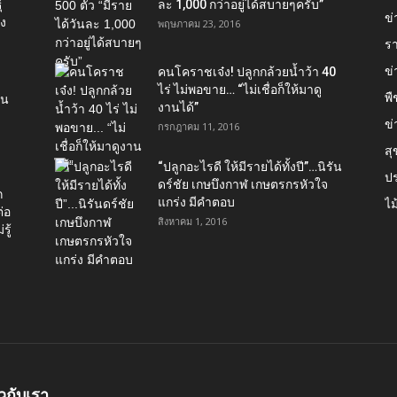
์
ละ 1,000 กว่าอยู่ได้สบายๆครับ”
ข่
อง
พฤษภาคม 23, 2016
ร
ข
คนโคราชเจ๋ง! ปลูกกล้วยน้ำว้า 40
ไร่ ไม่พอขาย… “ไม่เชื่อก็ให้มาดู
พื
ใน
งานได้”‬
ข่
กรกฎาคม 11, 2016
ส
“ปลูกอะไรดี ให้มีรายได้ทั้งปี”…นิรัน
ป
ดร์ชัย เกษบึงกาฬ เกษตรกรหัวใจ
ก
แกร่ง มีคำตอบ
ไม
่อ
สิงหาคม 1, 2016
รู้
ยวกับเรา