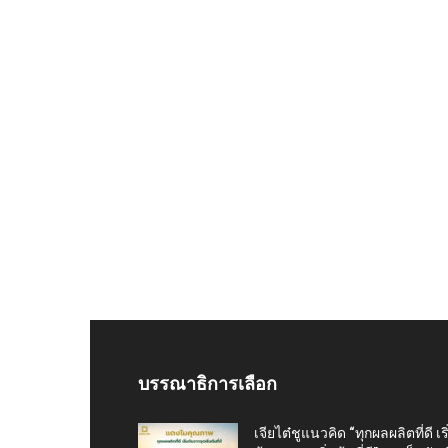
บรรณาธิการเลือก
เจียไต๋ชูแนวคิด “ทุกผลผลิตที่ดี เริ