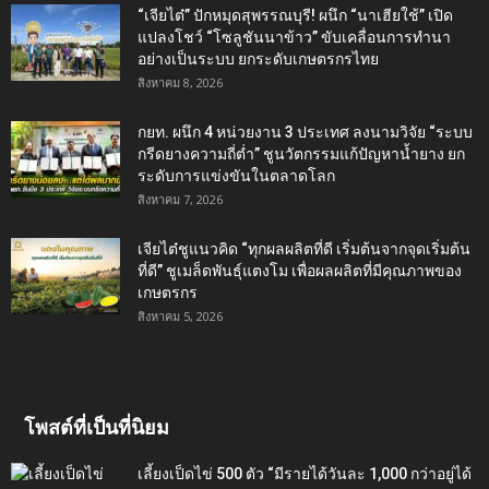
“เจียไต๋” ปักหมุดสุพรรณบุรี! ผนึก “นาเฮียใช้” เปิด
แปลงโชว์ “โซลูชันนาข้าว” ขับเคลื่อนการทำนา
อย่างเป็นระบบ ยกระดับเกษตรกรไทย
สิงหาคม 8, 2026
กยท. ผนึก 4 หน่วยงาน 3 ประเทศ ลงนามวิจัย “ระบบ
กรีดยางความถี่ต่ำ” ชูนวัตกรรมแก้ปัญหาน้ำยาง ยก
ระดับการแข่งขันในตลาดโลก
สิงหาคม 7, 2026
เจียไต๋ชูแนวคิด “ทุกผลผลิตที่ดี เริ่มต้นจากจุดเริ่มต้น
ที่ดี” ชูเมล็ดพันธุ์แตงโม เพื่อผลผลิตที่มีคุณภาพของ
เกษตรกร
สิงหาคม 5, 2026
โพสต์ที่เป็นที่นิยม
เลี้ยงเป็ดไข่ 500 ตัว “มีรายได้วันละ 1,000 กว่าอยู่ได้