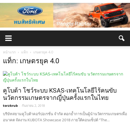
หน้าแรก
แท็ก
เกษตรยุค 4.0
แท็ก: เกษตรยุค 4.0
คูโบต้า โชว์ระบบ KSAS-เทคโนโลยีไร้คนขับ
นวัตกรรมเกษตรจากญี่ปุ่นครั้งแรกในไทย
torzkrub
-
กันยายน 2, 2018
บริษัทสยามคูโบต้าคอร์ปอเรชั่น จำกัด ตอกย้ำการเป็นผู้นำนวัตกรรมเกษตรเพื่อ
อนาคต จัดงาน KUBOTA Showcase 2018 ภายใต้คอนเซ็ปต์ “The...