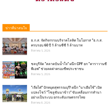
ข่าวที่น่าสนใจ
ธ.ก.ส. จัดกิจกรรมบริจาคโลหิต ในโอกาส “ธ.ก.ส.
ครบรอบ 60 ปี 1 ล้านซีซี 1 ล้านบาท
สิงหาคม 5, 2026
ชลบุรีจัด “ตลาดปันน้ำใจ” ผนึก CPF ยก “คาราวานซี
พีเอฟ” ช่วยลดค่าครองชีพประชาชน
สิงหาคม 5, 2026
“เจียไต๋” ปักหมุดสุพรรณบุรี! ผนึก “นาเฮียใช้” เปิด
แปลงโชว์ “โซลูชันนาข้าว” ขับเคลื่อนการทำนา
อย่างเป็นระบบ ยกระดับเกษตรกรไทย
สิงหาคม 8, 2026