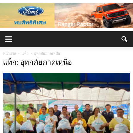
หน้าแรก
แท็ก
อุทกภัยภาคเหนือ
แท็ก: อุทกภัยภาคเหนือ