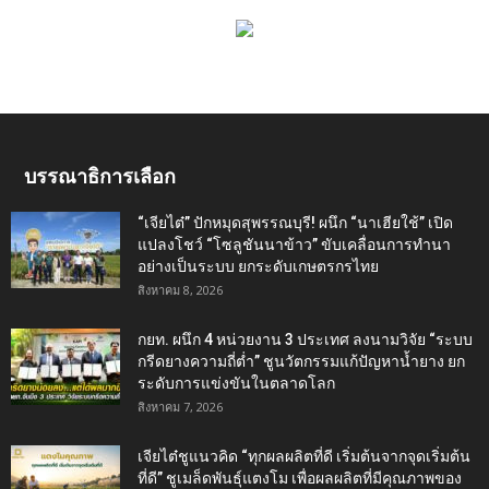
บรรณาธิการเลือก
“เจียไต๋” ปักหมุดสุพรรณบุรี! ผนึก “นาเฮียใช้” เปิด
แปลงโชว์ “โซลูชันนาข้าว” ขับเคลื่อนการทำนา
อย่างเป็นระบบ ยกระดับเกษตรกรไทย
สิงหาคม 8, 2026
กยท. ผนึก 4 หน่วยงาน 3 ประเทศ ลงนามวิจัย “ระบบ
กรีดยางความถี่ต่ำ” ชูนวัตกรรมแก้ปัญหาน้ำยาง ยก
ระดับการแข่งขันในตลาดโลก
สิงหาคม 7, 2026
เจียไต๋ชูแนวคิด “ทุกผลผลิตที่ดี เริ่มต้นจากจุดเริ่มต้น
ที่ดี” ชูเมล็ดพันธุ์แตงโม เพื่อผลผลิตที่มีคุณภาพของ