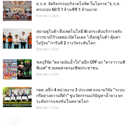
ธ.ก.ส. จัดกิจกรรมบริจาคโลหิต ในโอกาส “ธ.ก.ส.
ครบรอบ 60 ปี 1 ล้านซีซี 1 ล้านบาท
สิงหาคม 5, 2026
สยามคูโบต้า ดึงเทคโนโลยี AI ยกระดับบริการหลัง
การขายไร้รอยต่อ เปิดโมเดล “เลือกคูโบต้า คุ้มค่า
ไม่รู้จบ” การันตี 2 รางวัลระดับโลก
สิงหาคม 5, 2026
ชลบุรีจัด “ตลาดปันน้ำใจ” ผนึก CPF ยก “คาราวานซี
พีเอฟ” ช่วยลดค่าครองชีพประชาชน
สิงหาคม 5, 2026
กยท. ผนึก 4 หน่วยงาน 3 ประเทศ ลงนามวิจัย “ระบบ
กรีดยางความถี่ต่ำ” ชูนวัตกรรมแก้ปัญหาน้ำยาง ยก
ระดับการแข่งขันในตลาดโลก
สิงหาคม 7, 2026