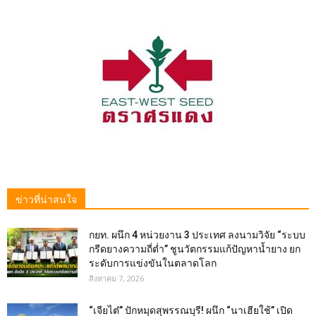
ข่าวที่น่าสนใจ
กยท. ผนึก 4 หน่วยงาน 3 ประเทศ ลงนามวิจัย “ระบบ
กรีดยางความถี่ต่ำ” ชูนวัตกรรมแก้ปัญหาน้ำยาง ยก
ระดับการแข่งขันในตลาดโลก
สิงหาคม 7, 2026
“เจียไต๋” ปักหมุดสุพรรณบุรี! ผนึก “นาเฮียใช้” เปิด