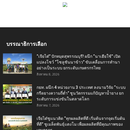
บรรณาธิการเลือก
“เจียไต๋” ปักหมุดสุพรรณบุรี! ผนึก “นาเฮียใช้” เปิด
แปลงโชว์ “โซลูชันนาข้าว” ขับเคลื่อนการทำนา
อย่างเป็นระบบ ยกระดับเกษตรกรไทย
สิงหาคม 8, 2026
กยท. ผนึก 4 หน่วยงาน 3 ประเทศ ลงนามวิจัย “ระบบ
กรีดยางความถี่ต่ำ” ชูนวัตกรรมแก้ปัญหาน้ำยาง ยก
ระดับการแข่งขันในตลาดโลก
สิงหาคม 7, 2026
เจียไต๋ชูแนวคิด “ทุกผลผลิตที่ดี เริ่มต้นจากจุดเริ่มต้น
ที่ดี” ชูเมล็ดพันธุ์แตงโม เพื่อผลผลิตที่มีคุณภาพของ