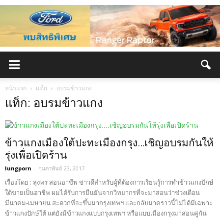
หน้าแรก
แท็ก
อบรมข้าวแกง
แท็ก: อบรมข้าวแกง
ข้าวแกงเมืองใต้ปะทะเมืองกรุง…เชิญอบรมกันให้
รุ่งเพื่อเปิดร้าน
lungporn
-
กุมภาพันธ์ 23, 2017
เรื่องโดย : ลุงพร สอนอาชีพ ข่าวดีสำหรับผู้ที่ต้องการเรียนรู้การทำข้าวแกงปักษ์
ใต้ขายเป็นอาชีพ ผมได้รับการยืนยันจากวิทยากรที่จะมาสอนว่าช่วงเดือน
มีนาคม-เมษายน สะดวกที่จะขึ้นมากรุงเทพฯ และกลับมาคราวนี้ไม่ได้มีเฉพาะ
ข้าวแกงปักษ์ใต้ แต่ยังมีข้าวแกงแบบกรุงเทพฯ หรือแบบเมืองกรุงมาสอนคู่กัน