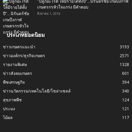
“ปลูกอะไรดี ให้มีรายได้ทั้งปี”…นิรันดร์ชัย เกษบึงกาฬ
เกษตรกรหัวใจแกร่ง มีคำตอบ
สิงหาคม 1, 2016
ประเภทยอดนิยม
ข่าวเกษตรแนะนำ
3193
ข่าวองค์กร/ธุรกิจเกษตร
2571
รายงานพิเศษ
1328
ข่าวสังคมเกษตร
601
พืชเศรษฐกิจ
394
ข่าวนวัตกรรม/เทคโนโลยี/โซล่าเซลล์
340
สุขภาพพืช
124
ประมง
121
ไม้ผล
117