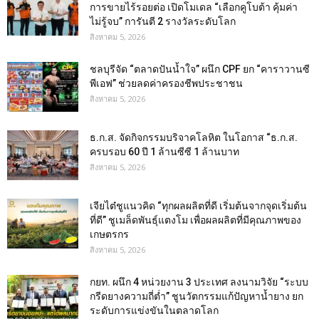
การขายไร้รอยต่อ เปิดโมเดล “เลือกคูโบต้า คุ้มค่า
ไม่รู้จบ” การันตี 2 รางวัลระดับโลก
สิงหาคม 5, 2026
ชลบุรีจัด “ตลาดปันน้ำใจ” ผนึก CPF ยก “คาราวานซี
พีเอฟ” ช่วยลดค่าครองชีพประชาชน
สิงหาคม 5, 2026
ธ.ก.ส. จัดกิจกรรมบริจาคโลหิต ในโอกาส “ธ.ก.ส.
ครบรอบ 60 ปี 1 ล้านซีซี 1 ล้านบาท
สิงหาคม 5, 2026
เจียไต๋ชูแนวคิด “ทุกผลผลิตที่ดี เริ่มต้นจากจุดเริ่มต้น
ที่ดี” ชูเมล็ดพันธุ์แตงโม เพื่อผลผลิตที่มีคุณภาพของ
เกษตรกร
สิงหาคม 5, 2026
กยท. ผนึก 4 หน่วยงาน 3 ประเทศ ลงนามวิจัย “ระบบ
กรีดยางความถี่ต่ำ” ชูนวัตกรรมแก้ปัญหาน้ำยาง ยก
ระดับการแข่งขันในตลาดโลก